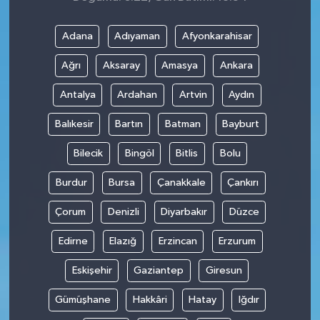
Adana
Adıyaman
Afyonkarahisar
Ağrı
Aksaray
Amasya
Ankara
Antalya
Ardahan
Artvin
Aydın
Balıkesir
Bartın
Batman
Bayburt
Bilecik
Bingöl
Bitlis
Bolu
Burdur
Bursa
Çanakkale
Çankırı
Çorum
Denizli
Diyarbakır
Düzce
Edirne
Elazığ
Erzincan
Erzurum
Eskişehir
Gaziantep
Giresun
Gümüşhane
Hakkâri
Hatay
Iğdır