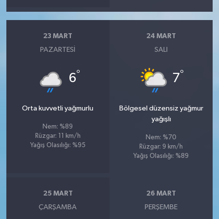
23 MART
24 MART
PAZARTESI
SALI
°
°
6
7
Orta kuvvetli yağmurlu
Bölgesel düzensiz yağmur
yağışlı
Nem: %89
Rüzgar: 11 km/h
Nem: %70
Yağış Olasılığı: %95
Rüzgar: 9 km/h
Yağış Olasılığı: %89
25 MART
26 MART
ÇARŞAMBA
PERŞEMBE