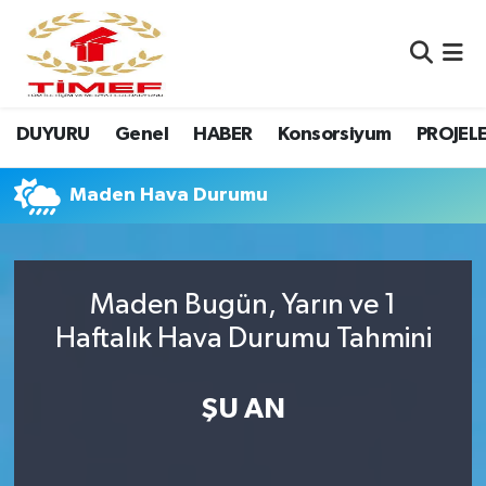
Anasayfa Kutu
Nöbetçi Eczaneler
DUYURU
Genel
HABER
Konsorsiyum
PROJEL
Anasayfa Manşet
Hava Durumu
Canlı Yayın
Namaz Vakitleri
Maden Hava Durumu
DUYURU
Trafik Durumu
Maden Bugün, Yarın ve 1
Erasmus
Süper Lig Puan Durumu ve Fikstür
Haftalık Hava Durumu Tahmini
GALERİ
Tüm Manşetler
ŞU AN
Genel
Son Dakika Haberleri
HABER
Haber Arşivi