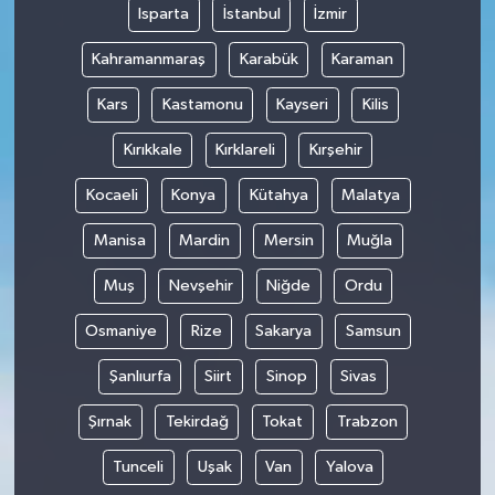
Isparta
İstanbul
İzmir
Kahramanmaraş
Karabük
Karaman
Kars
Kastamonu
Kayseri
Kilis
Kırıkkale
Kırklareli
Kırşehir
Kocaeli
Konya
Kütahya
Malatya
Manisa
Mardin
Mersin
Muğla
Muş
Nevşehir
Niğde
Ordu
Osmaniye
Rize
Sakarya
Samsun
Şanlıurfa
Siirt
Sinop
Sivas
Şırnak
Tekirdağ
Tokat
Trabzon
Tunceli
Uşak
Van
Yalova