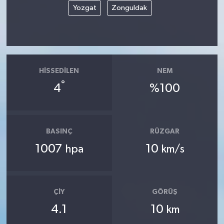
Yozgat
Zonguldak
HISSEDILEN
NEM
°
4
%100
BASINÇ
RÜZGAR
1007
10
hpa
km/s
ÇIY
GÖRÜŞ
4.1
10
km