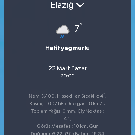
Elazığ
Konsorsiyum
°
PROJECTS
7
PROJELER
Hafif yağmurlu
PROJELER İNGİLİZCE
22 Mart Pazar
YEREL MEDYA RAPORU
20:00
°
Nem: %100, Hissedilen Sıcaklık: 4
,
Basınç: 1007 hPa, Rüzgar: 10 km/s,
Toplam Yağış: 0 mm, Çiy Noktası:
4.1,
Görüş Mesafesi: 10 km, Gün
Doğumu: 6:22, Gün Batımı: 18:34