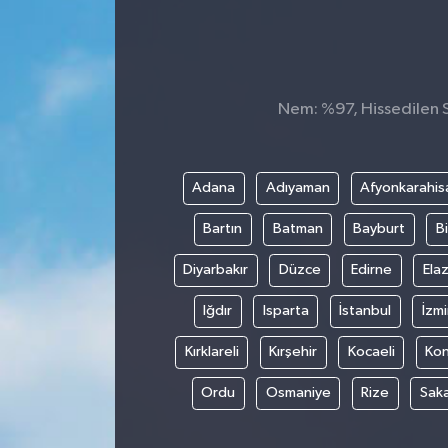
Konsorsiyum
PROJECTS
Nem: %97, Hissedilen Sı
PROJELER
PROJELER İNGİLİZCE
Adana
Adıyaman
Afyonkarahis
Bartın
Batman
Bayburt
Bi
YEREL MEDYA RAPORU
Diyarbakır
Düzce
Edirne
Elaz
Iğdır
Isparta
İstanbul
İzmi
Kırklareli
Kırşehir
Kocaeli
Ko
Ordu
Osmaniye
Rize
Sak