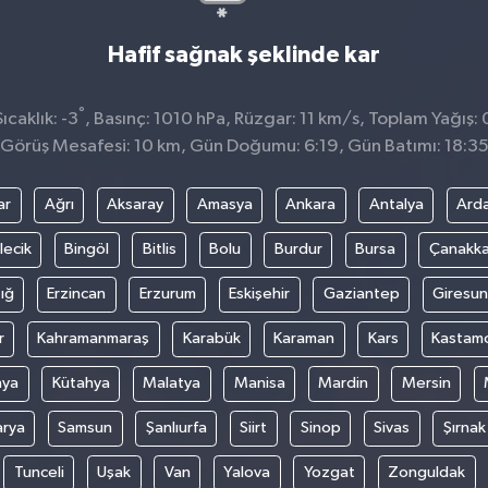
Hafif sağnak şeklinde kar
°
caklık: -3
, Basınç: 1010 hPa, Rüzgar: 11 km/s, Toplam Yağış: 
Görüş Mesafesi: 10 km, Gün Doğumu: 6:19, Gün Batımı: 18:3
ar
Ağrı
Aksaray
Amasya
Ankara
Antalya
Ard
lecik
Bingöl
Bitlis
Bolu
Burdur
Bursa
Çanakka
ığ
Erzincan
Erzurum
Eskişehir
Gaziantep
Giresun
r
Kahramanmaraş
Karabük
Karaman
Kars
Kastam
nya
Kütahya
Malatya
Manisa
Mardin
Mersin
arya
Samsun
Şanlıurfa
Siirt
Sinop
Sivas
Şırnak
Tunceli
Uşak
Van
Yalova
Yozgat
Zonguldak