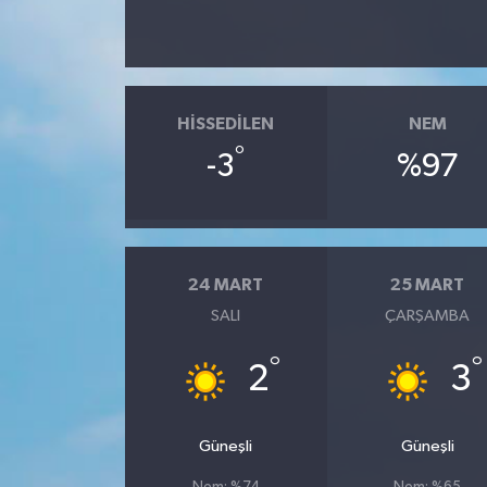
HISSEDILEN
NEM
°
-3
%97
24 MART
25 MART
SALI
ÇARŞAMBA
°
°
2
3
Güneşli
Güneşli