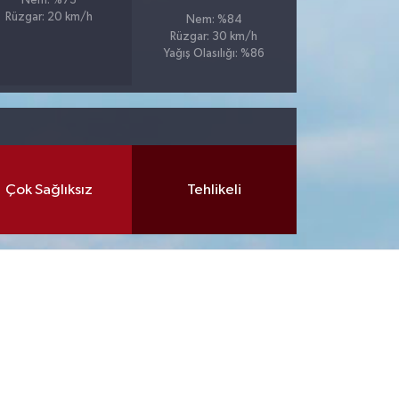
Nem: %73
Rüzgar: 20 km/h
Nem: %84
Rüzgar: 30 km/h
Yağış Olasılığı: %86
Çok Sağlıksız
Tehlikeli