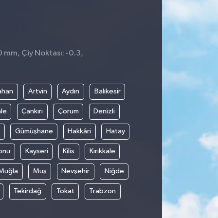
0 mm, Çiy Noktası: -0.3,
5
ahan
Artvin
Aydın
Balıkesir
le
Çankırı
Çorum
Denizli
Gümüşhane
Hakkâri
Hatay
onu
Kayseri
Kilis
Kırıkkale
Muğla
Muş
Nevşehir
Niğde
Tekirdağ
Tokat
Trabzon