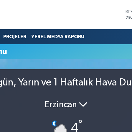
BI
79
DO
45
EU
PROJELER
YEREL MEDYA RAPORU
53
ST
mu
61
G.
68
Bİ
14
gün, Yarın ve 1 Haftalık Hava D
Erzincan
°
4