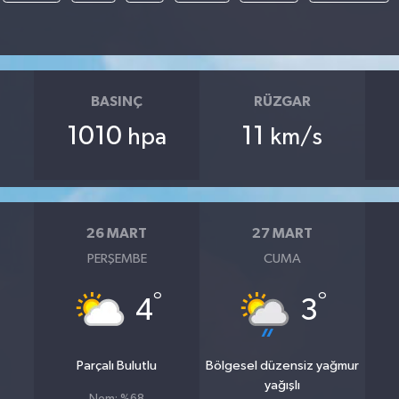
BASINÇ
RÜZGAR
1010
11
hpa
km/s
26 MART
27 MART
PERŞEMBE
CUMA
°
°
4
3
Parçalı Bulutlu
Bölgesel düzensiz yağmur
yağışlı