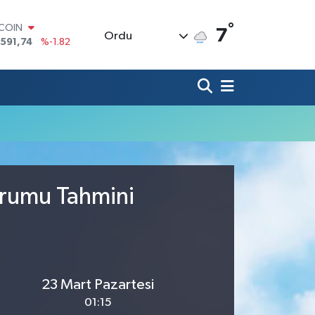
°
TCOIN
7
Ordu
.591,74
%-1.82
LAR
,43620
%0.02
RO
,38690
%0.19
ERLİN
,60380
%0.18
ALTIN
62,09000
%0.19
ST100
.598,00
%0
urumu Tahmini
23 Mart Pazartesi
01:15