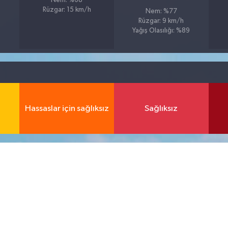
Nem: %68
Rüzgar: 15 km/h
Nem: %77
Rüzgar: 9 km/h
Yağış Olasılığı: %89
Hassaslar için sağlıksız
Sağlıksız