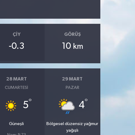
ÇIY
GÖRÜŞ
-0.3
10
km
28 MART
29 MART
CUMARTESI
PAZAR
°
°
5
4
Güneşli
Bölgesel düzensiz yağmur
yağışlı