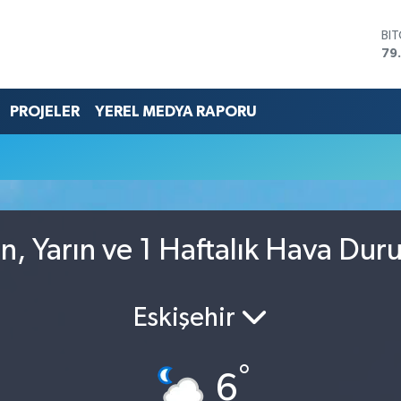
BI
79
DO
45
EU
PROJELER
YEREL MEDYA RAPORU
53
ST
61
G.
68
Bİ
14
, Yarın ve 1 Haftalık Hava Du
Eskişehir
°
6