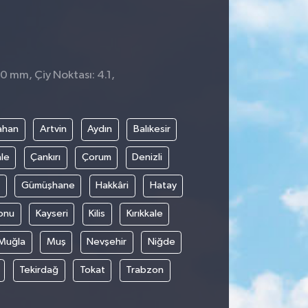
 0 mm, Çiy Noktası: 4.1,
2
ahan
Artvin
Aydın
Balıkesir
le
Çankırı
Çorum
Denizli
Gümüşhane
Hakkâri
Hatay
onu
Kayseri
Kilis
Kırıkkale
Muğla
Muş
Nevşehir
Niğde
Tekirdağ
Tokat
Trabzon