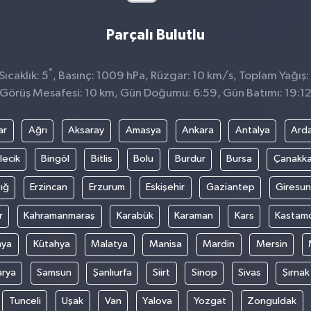
Parçalı Bulutlu
°
ıcaklık: 5
, Basınç: 1009 hPa, Rüzgar: 10 km/s, Toplam Yağış:
Görüş Mesafesi: 10 km, Gün Doğumu: 6:59, Gün Batımı: 19:1
ar
Ağrı
Aksaray
Amasya
Ankara
Antalya
Ard
lecik
Bingöl
Bitlis
Bolu
Burdur
Bursa
Çanakka
ığ
Erzincan
Erzurum
Eskişehir
Gaziantep
Giresun
r
Kahramanmaraş
Karabük
Karaman
Kars
Kastam
nya
Kütahya
Malatya
Manisa
Mardin
Mersin
arya
Samsun
Şanlıurfa
Siirt
Sinop
Sivas
Şırnak
Tunceli
Uşak
Van
Yalova
Yozgat
Zonguldak