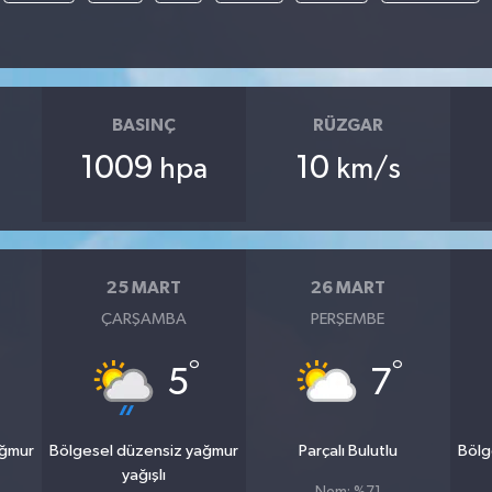
BASINÇ
RÜZGAR
1009
10
hpa
km/s
25 MART
26 MART
ÇARŞAMBA
PERŞEMBE
°
°
5
7
ağmur
Bölgesel düzensiz yağmur
Parçalı Bulutlu
Bölg
yağışlı