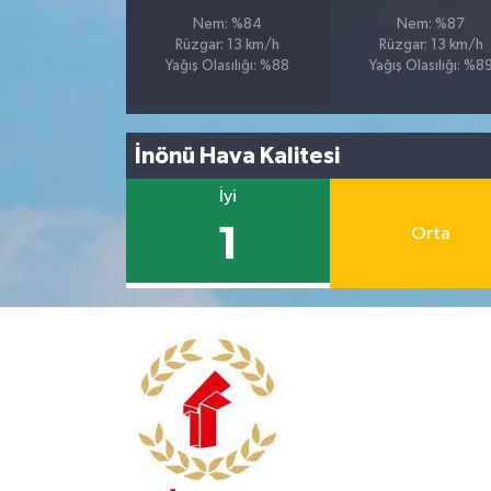
Nem: %84
Nem: %87
Rüzgar: 13 km/h
Rüzgar: 13 km/h
Yağış Olasılığı: %88
Yağış Olasılığı: %8
İnönü Hava Kalitesi
İyi
1
Orta