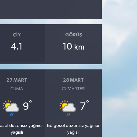
ÇIY
GÖRÜŞ
4.1
10
km
27 MART
28 MART
CUMA
CUMARTESI
°
°
9
7
esel düzensiz yağmur
Bölgesel düzensiz yağmur
yağışlı
yağışlı