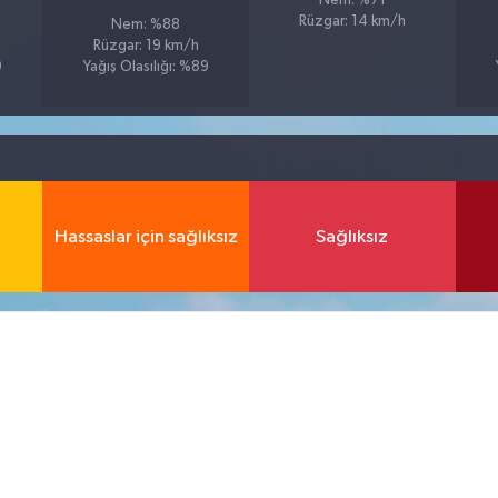
Nem: %71
Rüzgar: 14 km/h
Nem: %88
Rüzgar: 19 km/h
9
Yağış Olasılığı: %89
Hassaslar için sağlıksız
Sağlıksız