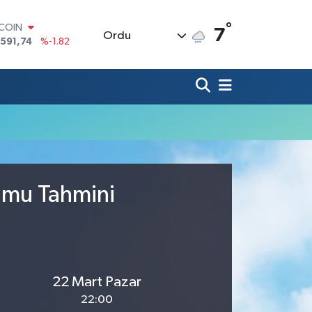
°
TCOIN
7
Ordu
.591,74
%-1.82
LAR
,43620
%0.02
RO
,38690
%0.19
ERLİN
,60380
%0.18
ALTIN
62,09000
%0.19
ST100
.598,00
%0
rumu Tahmini
22 Mart Pazar
22:00