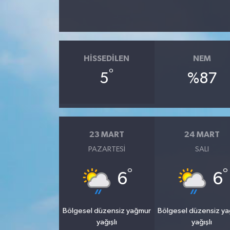
HISSEDILEN
NEM
°
5
%87
23 MART
24 MART
PAZARTESI
SALI
°
°
6
6
Bölgesel düzensiz yağmur
Bölgesel düzensiz y
yağışlı
yağışlı