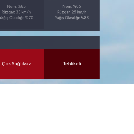
Nem: %65
Nem: %65
Rüzgar: 33 km/h
Rüzgar: 25 km/h
Yağış Olasılığı: %70
Yağış Olasılığı: %83
Çok Sağlıksız
Tehlikeli