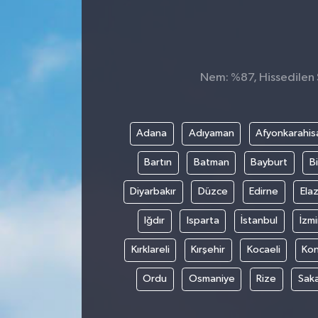
Konsorsiyum
PROJECTS
Nem: %87, Hissedilen S
PROJELER
PROJELER İNGİLİZCE
Adana
Adıyaman
Afyonkarahis
Bartın
Batman
Bayburt
Bi
YEREL MEDYA RAPORU
Diyarbakır
Düzce
Edirne
Elaz
Iğdır
Isparta
İstanbul
İzmi
Kırklareli
Kırşehir
Kocaeli
Ko
Ordu
Osmaniye
Rize
Sak