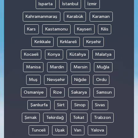
Isparta
İstanbul
İzmir
Kahramanmaraş
Karabük
Karaman
Kars
Kastamonu
Kayseri
Kilis
Kırıkkale
Kırklareli
Kırşehir
Kocaeli
Konya
Kütahya
Malatya
Manisa
Mardin
Mersin
Muğla
Muş
Nevşehir
Niğde
Ordu
Osmaniye
Rize
Sakarya
Samsun
Şanlıurfa
Siirt
Sinop
Sivas
Şırnak
Tekirdağ
Tokat
Trabzon
Tunceli
Uşak
Van
Yalova