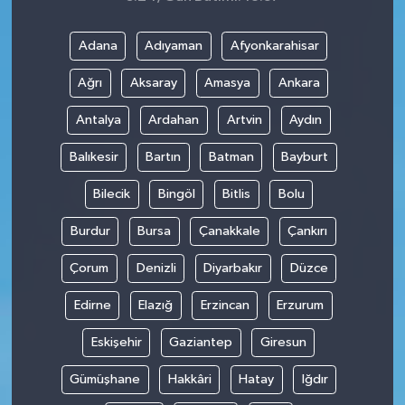
Adana
Adıyaman
Afyonkarahisar
Ağrı
Aksaray
Amasya
Ankara
Antalya
Ardahan
Artvin
Aydın
Balıkesir
Bartın
Batman
Bayburt
Bilecik
Bingöl
Bitlis
Bolu
Burdur
Bursa
Çanakkale
Çankırı
Çorum
Denizli
Diyarbakır
Düzce
Edirne
Elazığ
Erzincan
Erzurum
Eskişehir
Gaziantep
Giresun
Gümüşhane
Hakkâri
Hatay
Iğdır