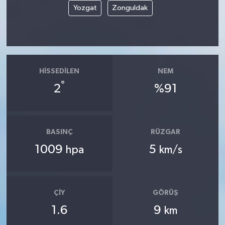
Yozgat
Zonguldak
HISSEDILEN
NEM
°
2
%91
BASINÇ
RÜZGAR
1009
5
hpa
km/s
ÇIY
GÖRÜŞ
1.6
9
km