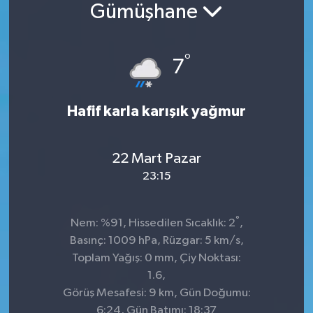
Gümüşhane
Konsorsiyum
°
PROJECTS
7
PROJELER
Hafif karla karışık yağmur
PROJELER İNGİLİZCE
22 Mart Pazar
YEREL MEDYA RAPORU
23:15
°
Nem: %91, Hissedilen Sıcaklık: 2
,
Basınç: 1009 hPa, Rüzgar: 5 km/s,
Toplam Yağış: 0 mm, Çiy Noktası:
1.6,
Görüş Mesafesi: 9 km, Gün Doğumu:
6:24, Gün Batımı: 18:37