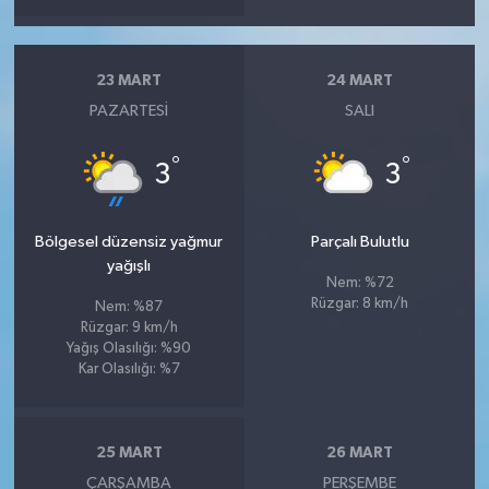
23 MART
24 MART
PAZARTESI
SALI
°
°
3
3
Bölgesel düzensiz yağmur
Parçalı Bulutlu
yağışlı
Nem: %72
Rüzgar: 8 km/h
Nem: %87
Rüzgar: 9 km/h
Yağış Olasılığı: %90
Kar Olasılığı: %7
25 MART
26 MART
ÇARŞAMBA
PERŞEMBE