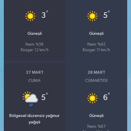
°
°
3
5
Güneşli
Güneşli
Nem: %56
Nem: %62
Rüzgar: 12 km/h
Rüzgar: 11 km/h
27 MART
28 MART
CUMA
CUMARTESI
°
°
5
6
Bölgesel düzensiz yağmur
Güneşli
yağışlı
Nem: %67