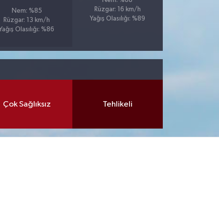
Nem: %88
Rüzgar: 16 km/h
Nem: %85
Yağış Olasılığı: %89
Rüzgar: 13 km/h
Yağış Olasılığı: %86
Çok Sağlıksız
Tehlikeli