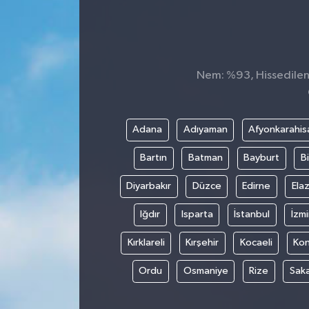
Konsorsiyum
PROJECTS
Nem: %93, Hissedilen 
PROJELER
PROJELER İNGİLİZCE
Adana
Adıyaman
Afyonkarahis
Bartın
Batman
Bayburt
Bi
YEREL MEDYA RAPORU
Diyarbakır
Düzce
Edirne
Elaz
Iğdır
Isparta
İstanbul
İzmi
Kırklareli
Kırşehir
Kocaeli
Ko
Ordu
Osmaniye
Rize
Sak