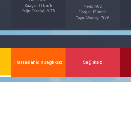
Nem: %87
Rüzgar: 11 km/h
Nem: %82
9
Yağış Olasılığı: %78
Rüzgar: 19 km/h
Yağış Olasılığı: %89
Hassaslar için sağlıksız
Sağlıksız