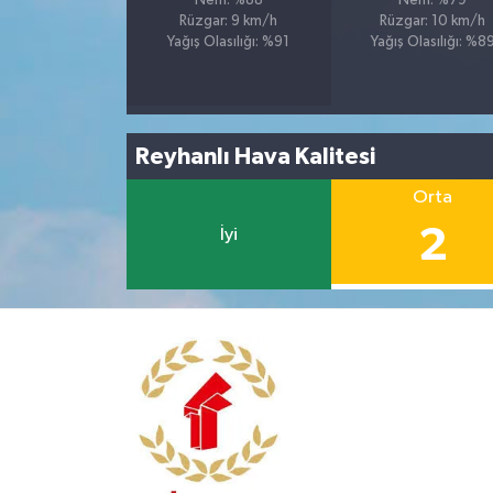
Nem: %88
Nem: %79
Rüzgar: 9 km/h
Rüzgar: 10 km/h
Yağış Olasılığı: %91
Yağış Olasılığı: %8
Reyhanlı Hava Kalitesi
Orta
2
İyi