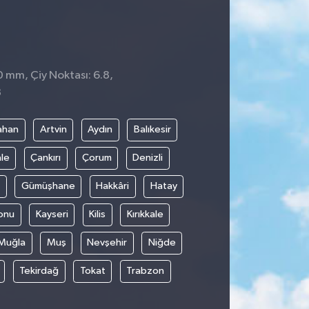
0 mm, Çiy Noktası: 6.8,
8
ahan
Artvin
Aydın
Balıkesir
le
Çankırı
Çorum
Denizli
Gümüşhane
Hakkâri
Hatay
onu
Kayseri
Kilis
Kırıkkale
Muğla
Muş
Nevşehir
Niğde
Tekirdağ
Tokat
Trabzon