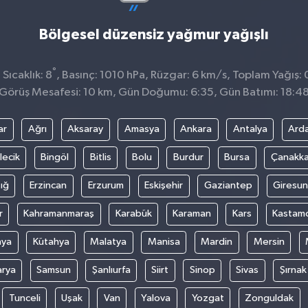
Bölgesel düzensiz yağmur yağışlı
°
Sıcaklık: 8
, Basınç: 1010 hPa, Rüzgar: 6 km/s, Toplam Yağış: 
Görüş Mesafesi: 10 km, Gün Doğumu: 6:35, Gün Batımı: 18:4
ar
Ağrı
Aksaray
Amasya
Ankara
Antalya
Ard
lecik
Bingöl
Bitlis
Bolu
Burdur
Bursa
Çanakka
ığ
Erzincan
Erzurum
Eskişehir
Gaziantep
Giresun
r
Kahramanmaraş
Karabük
Karaman
Kars
Kastam
nya
Kütahya
Malatya
Manisa
Mardin
Mersin
arya
Samsun
Şanlıurfa
Siirt
Sinop
Sivas
Şırnak
Tunceli
Uşak
Van
Yalova
Yozgat
Zonguldak