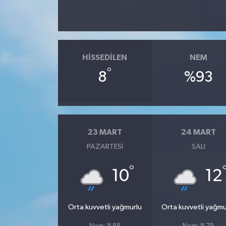
HISSEDILEN
NEM
°
8
%93
23 MART
24 MART
PAZARTESI
SALI
°
10
12
Orta kuvvetli yağmurlu
Orta kuvvetli yağmu