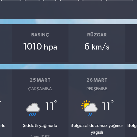
BASINÇ
RÜZGAR
1010
6
hpa
km/s
25 MART
26 MART
ÇARŞAMBA
PERŞEMBE
°
°
°
11
11
rlu
Şiddetli yağmurlu
Bölgesel düzensiz yağmur
Bölg
yağışlı