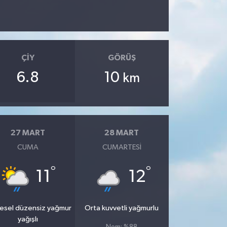
ÇIY
GÖRÜŞ
6.8
10
km
27 MART
28 MART
CUMA
CUMARTESI
°
°
11
12
esel düzensiz yağmur
Orta kuvvetli yağmurlu
yağışlı