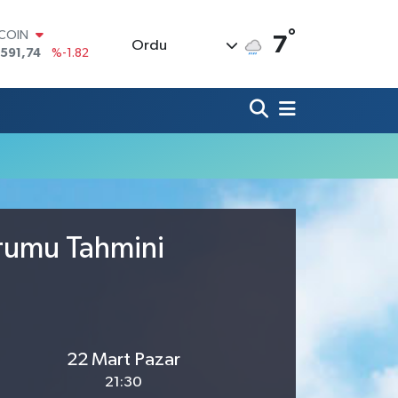
°
TCOIN
7
Ordu
.591,74
%-1.82
LAR
,43620
%0.02
RO
,38690
%0.19
ERLİN
,60380
%0.18
ALTIN
62,09000
%0.19
ST100
.598,00
%0
urumu Tahmini
22 Mart Pazar
21:30