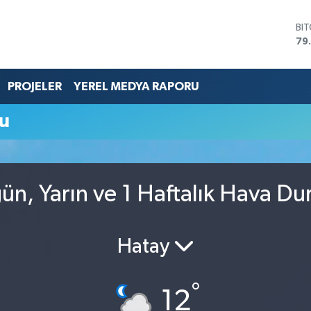
BI
79
DO
45
EU
PROJELER
YEREL MEDYA RAPORU
53
ST
u
61
G.
68
Bİ
14
ün, Yarın ve 1 Haftalık Hava D
Hatay
°
12