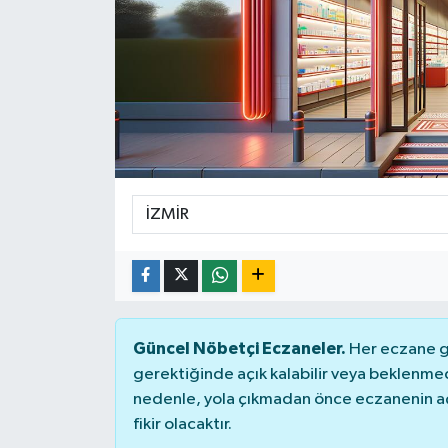
Konsorsiyum
PROJECTS
PROJELER
PROJELER İNGİLİZCE
YEREL MEDYA RAPORU
Güncel Nöbetçi Eczaneler.
Her eczane ge
gerektiğinde açık kalabilir veya beklenme
nedenle, yola çıkmadan önce eczanenin açık
fikir olacaktır.