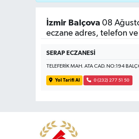
İzmir Balçova
08 Ağusto
eczane adres, telefon ve
SERAP ECZANESİ
TELEFERİK MAH. ATA CAD. NO:194 BAL
Yol Tarifi Al
0 (232) 277 51 50