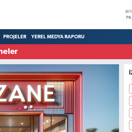
BI
79
DO
45
EU
PROJELER
YEREL MEDYA RAPORU
53
ST
neler
61
G.
68
Bİ
İ
14