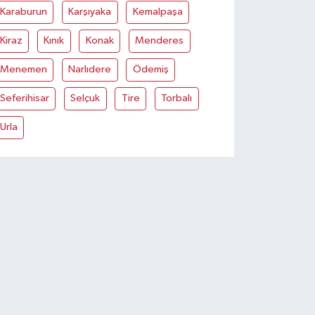
Karaburun
Karşıyaka
Kemalpaşa
Kiraz
Kınık
Konak
Menderes
Menemen
Narlıdere
Ödemiş
Seferihisar
Selçuk
Tire
Torbalı
Urla