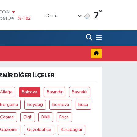
°
TCOIN
7
Ordu
.591,74
%-1.82
LAR
,43620
%0.02
RO
,38690
%0.19
ERLİN
,60380
%0.18
ALTIN
62,09000
%0.19
ST100
ZMIR DIĞER İLÇELER
.598,00
%0
Aliağa
Balçova
Bayındır
Bayraklı
Bergama
Beydağ
Bornova
Buca
Çeşme
Çiğli
Dikili
Foça
Gaziemir
Güzelbahçe
Karabağlar