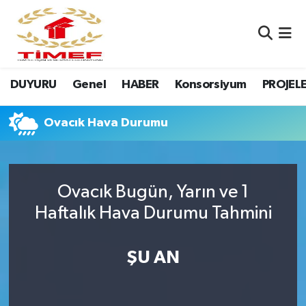
Anasayfa Kutu
Nöbetçi Eczaneler
DUYURU
Genel
HABER
Konsorsiyum
PROJEL
Anasayfa Manşet
Hava Durumu
Canlı Yayın
Namaz Vakitleri
Ovacık Hava Durumu
DUYURU
Trafik Durumu
Ovacık Bugün, Yarın ve 1
Erasmus
Süper Lig Puan Durumu ve Fikstür
Haftalık Hava Durumu Tahmini
GALERİ
Tüm Manşetler
ŞU AN
Genel
Son Dakika Haberleri
HABER
Haber Arşivi