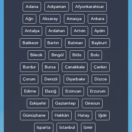
Adana
Adıyaman
Afyonkarahisar
Ağrı
Aksaray
Amasya
Ankara
Antalya
Ardahan
Artvin
Aydın
Balıkesir
Bartın
Batman
Bayburt
Bilecik
Bingöl
Bitlis
Bolu
Burdur
Bursa
Çanakkale
Çankırı
Çorum
Denizli
Diyarbakır
Düzce
Edirne
Elazığ
Erzincan
Erzurum
Eskişehir
Gaziantep
Giresun
Gümüşhane
Hakkâri
Hatay
Iğdır
Isparta
İstanbul
İzmir