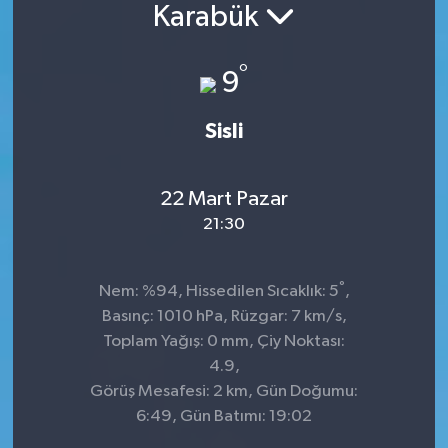
Karabük
Konsorsiyum
°
9
PROJECTS
Sisli
PROJELER
PROJELER İNGİLİZCE
22 Mart Pazar
21:30
YEREL MEDYA RAPORU
°
Nem: %94, Hissedilen Sıcaklık: 5
,
Basınç: 1010 hPa, Rüzgar: 7 km/s,
Toplam Yağış: 0 mm, Çiy Noktası:
4.9,
Görüş Mesafesi: 2 km, Gün Doğumu:
6:49, Gün Batımı: 19:02