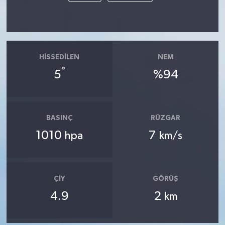
HISSEDILEN
NEM
°
5
%94
BASINÇ
RÜZGAR
1010
7
hpa
km/s
ÇIY
GÖRÜŞ
4.9
2
km