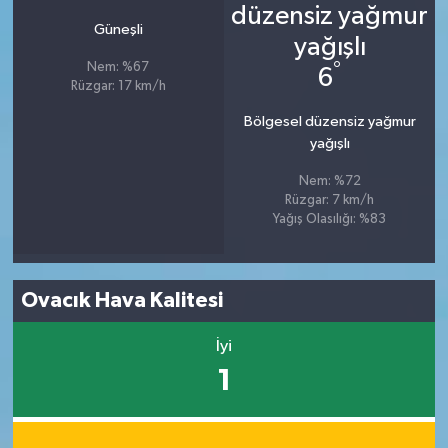
Güneşli
°
Nem: %67
6
Rüzgar: 17 km/h
Bölgesel düzensiz yağmur
yağışlı
Nem: %72
Rüzgar: 7 km/h
Yağış Olasılığı: %83
Ovacık Hava Kalitesi
İyi
1