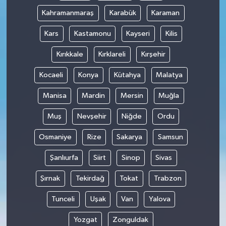
Kahramanmaraş
Karabük
Karaman
Kars
Kastamonu
Kayseri
Kilis
Kırıkkale
Kırklareli
Kırşehir
Kocaeli
Konya
Kütahya
Malatya
Manisa
Mardin
Mersin
Muğla
Muş
Nevşehir
Niğde
Ordu
Osmaniye
Rize
Sakarya
Samsun
Şanlıurfa
Siirt
Sinop
Sivas
Şırnak
Tekirdağ
Tokat
Trabzon
Tunceli
Uşak
Van
Yalova
Yozgat
Zonguldak