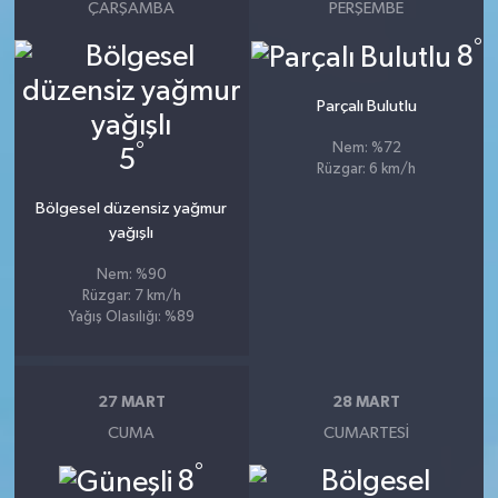
ÇARŞAMBA
PERŞEMBE
°
8
Parçalı Bulutlu
°
Nem: %72
5
Rüzgar: 6 km/h
Bölgesel düzensiz yağmur
yağışlı
Nem: %90
Rüzgar: 7 km/h
Yağış Olasılığı: %89
27 MART
28 MART
CUMA
CUMARTESI
°
8