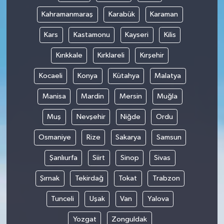
Kahramanmaraş
Karabük
Karaman
Kars
Kastamonu
Kayseri
Kilis
Kırıkkale
Kırklareli
Kırşehir
Kocaeli
Konya
Kütahya
Malatya
Manisa
Mardin
Mersin
Muğla
Muş
Nevşehir
Niğde
Ordu
Osmaniye
Rize
Sakarya
Samsun
Şanlıurfa
Siirt
Sinop
Sivas
Şırnak
Tekirdağ
Tokat
Trabzon
Tunceli
Uşak
Van
Yalova
Yozgat
Zonguldak