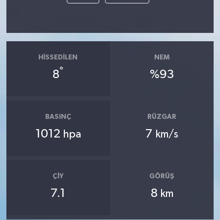
HISSEDILEN
NEM
°
8
%93
BASINÇ
RÜZGAR
1012
7
hpa
km/s
ÇIY
GÖRÜŞ
7.1
8
km