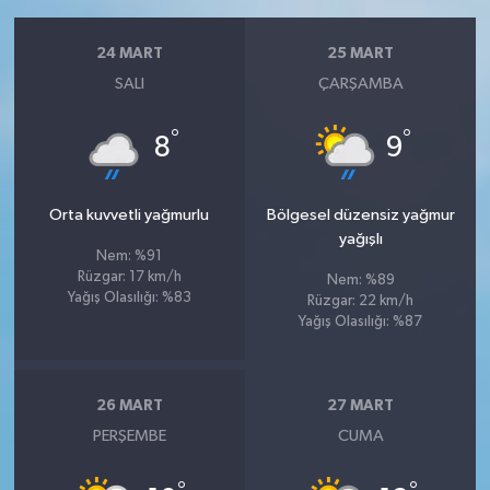
24 MART
25 MART
SALI
ÇARŞAMBA
°
°
8
9
Orta kuvvetli yağmurlu
Bölgesel düzensiz yağmur
yağışlı
Nem: %91
Rüzgar: 17 km/h
Nem: %89
Yağış Olasılığı: %83
Rüzgar: 22 km/h
Yağış Olasılığı: %87
26 MART
27 MART
PERŞEMBE
CUMA