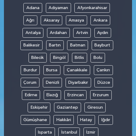
Adana
Adıyaman
Afyonkarahisar
Ağrı
Aksaray
Amasya
Ankara
Antalya
Ardahan
Artvin
Aydın
Balıkesir
Bartın
Batman
Bayburt
Bilecik
Bingöl
Bitlis
Bolu
Burdur
Bursa
Çanakkale
Çankırı
Çorum
Denizli
Diyarbakır
Düzce
Edirne
Elazığ
Erzincan
Erzurum
Eskişehir
Gaziantep
Giresun
Gümüşhane
Hakkâri
Hatay
Iğdır
Isparta
İstanbul
İzmir