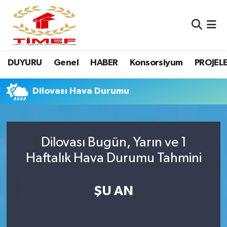
Anasayfa Kutu
Nöbetçi Eczaneler
DUYURU
Genel
HABER
Konsorsiyum
PROJEL
Anasayfa Manşet
Hava Durumu
Canlı Yayın
Namaz Vakitleri
Dilovası Hava Durumu
DUYURU
Trafik Durumu
Dilovası Bugün, Yarın ve 1
Erasmus
Süper Lig Puan Durumu ve Fikstür
Haftalık Hava Durumu Tahmini
GALERİ
Tüm Manşetler
ŞU AN
Genel
Son Dakika Haberleri
HABER
Haber Arşivi