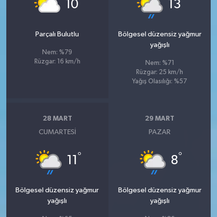
°
°
10
13
Parçalı Bulutlu
Bölgesel düzensiz yağmur
yağışlı
Nem: %79
Rüzgar: 16 km/h
Nem: %71
Rüzgar: 25 km/h
Yağış Olasılığı: %57
28 MART
29 MART
CUMARTESI
PAZAR
°
°
11
8
Bölgesel düzensiz yağmur
Bölgesel düzensiz yağmur
yağışlı
yağışlı