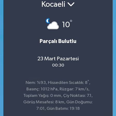
Kocaeli
Konsorsiyum
°
PROJECTS
10
PROJELER
Parçalı Bulutlu
PROJELER İNGİLİZCE
23 Mart Pazartesi
YEREL MEDYA RAPORU
00:30
°
Nem: %93, Hissedilen Sıcaklık: 8
,
Basınç: 1012 hPa, Rüzgar: 7 km/s,
Toplam Yağış: 0 mm, Çiy Noktası: 7.1,
Görüş Mesafesi: 8 km, Gün Doğumu:
7:01, Gün Batımı: 19:18