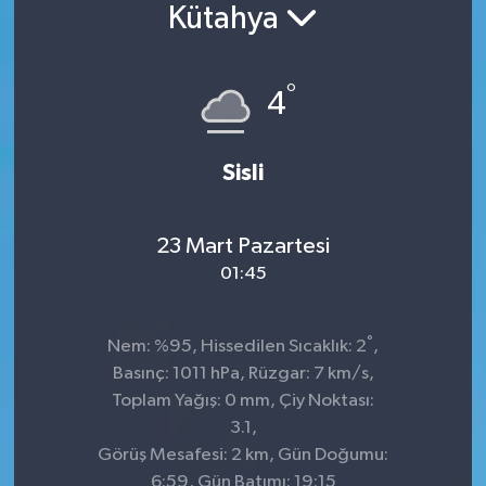
Kütahya
Konsorsiyum
°
PROJECTS
4
PROJELER
Sisli
PROJELER İNGİLİZCE
23 Mart Pazartesi
YEREL MEDYA RAPORU
01:45
°
Nem: %95, Hissedilen Sıcaklık: 2
,
Basınç: 1011 hPa, Rüzgar: 7 km/s,
Toplam Yağış: 0 mm, Çiy Noktası:
3.1,
Görüş Mesafesi: 2 km, Gün Doğumu:
6:59, Gün Batımı: 19:15