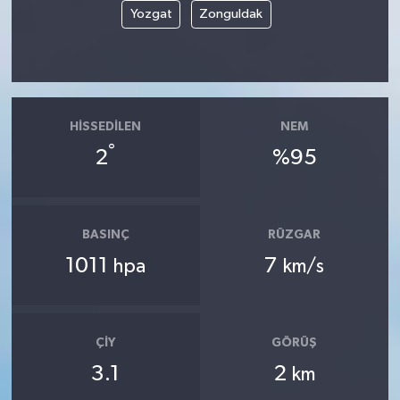
Yozgat
Zonguldak
HISSEDILEN
NEM
°
2
%95
BASINÇ
RÜZGAR
1011
7
hpa
km/s
ÇIY
GÖRÜŞ
3.1
2
km