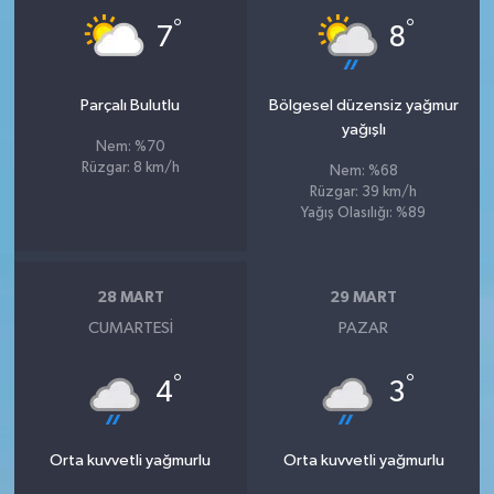
°
°
7
8
Parçalı Bulutlu
Bölgesel düzensiz yağmur
yağışlı
Nem: %70
Rüzgar: 8 km/h
Nem: %68
Rüzgar: 39 km/h
Yağış Olasılığı: %89
28 MART
29 MART
CUMARTESI
PAZAR
°
°
4
3
Orta kuvvetli yağmurlu
Orta kuvvetli yağmurlu