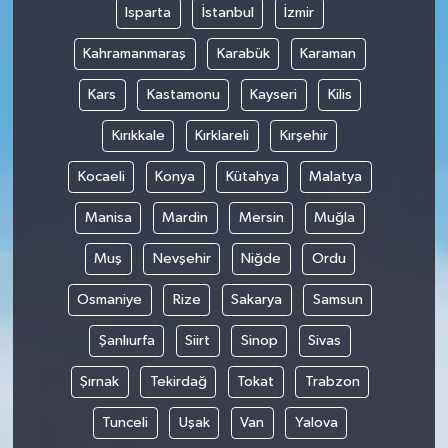
Isparta
İstanbul
İzmir
Kahramanmaraş
Karabük
Karaman
Kars
Kastamonu
Kayseri
Kilis
Kırıkkale
Kırklareli
Kırşehir
Kocaeli
Konya
Kütahya
Malatya
Manisa
Mardin
Mersin
Muğla
Muş
Nevşehir
Niğde
Ordu
Osmaniye
Rize
Sakarya
Samsun
Şanlıurfa
Siirt
Sinop
Sivas
Şırnak
Tekirdağ
Tokat
Trabzon
Tunceli
Uşak
Van
Yalova