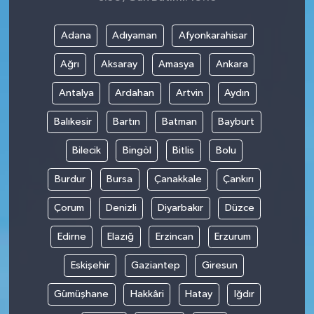
Adana
Adıyaman
Afyonkarahisar
Ağrı
Aksaray
Amasya
Ankara
Antalya
Ardahan
Artvin
Aydın
Balıkesir
Bartın
Batman
Bayburt
Bilecik
Bingöl
Bitlis
Bolu
Burdur
Bursa
Çanakkale
Çankırı
Çorum
Denizli
Diyarbakır
Düzce
Edirne
Elazığ
Erzincan
Erzurum
Eskişehir
Gaziantep
Giresun
Gümüşhane
Hakkâri
Hatay
Iğdır