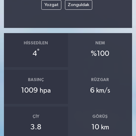
Yozgat
Zonguldak
HISSEDILEN
NEM
°
4
%100
BASINÇ
RÜZGAR
1009
6
hpa
km/s
ÇIY
GÖRÜŞ
3.8
10
km