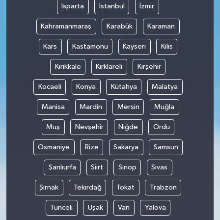
Isparta
İstanbul
İzmir
Kahramanmaraş
Karabük
Karaman
Kars
Kastamonu
Kayseri
Kilis
Kırıkkale
Kırklareli
Kırşehir
Kocaeli
Konya
Kütahya
Malatya
Manisa
Mardin
Mersin
Muğla
Muş
Nevşehir
Niğde
Ordu
Osmaniye
Rize
Sakarya
Samsun
Şanlıurfa
Siirt
Sinop
Sivas
Şırnak
Tekirdağ
Tokat
Trabzon
Tunceli
Uşak
Van
Yalova