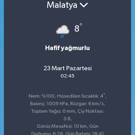
Malatya
Konsorsiyum
°
PROJECTS
8
PROJELER
Hafif yağmurlu
PROJELER İNGİLİZCE
23 Mart Pazartesi
YEREL MEDYA RAPORU
02:45
°
Nem: %100, Hissedilen Sıcaklık: 4
,
Basınç: 1009 hPa, Rüzgar: 6 km/s,
Toplam Yağış: 0 mm, Çiy Noktası:
3.8,
Görüş Mesafesi: 10 km, Gün
Doğumu: 6:26, Gün Batımı: 18:41