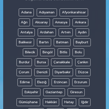
Adana
Adıyaman
Afyonkarahisar
Ağrı
Aksaray
Amasya
Ankara
Antalya
Ardahan
Artvin
Aydın
Balıkesir
Bartın
Batman
Bayburt
Bilecik
Bingöl
Bitlis
Bolu
Burdur
Bursa
Çanakkale
Çankırı
Çorum
Denizli
Diyarbakır
Düzce
Edirne
Elazığ
Erzincan
Erzurum
Eskişehir
Gaziantep
Giresun
Gümüşhane
Hakkâri
Hatay
Iğdır