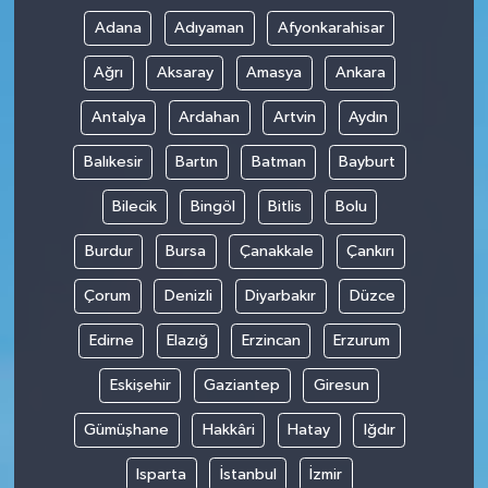
Adana
Adıyaman
Afyonkarahisar
Ağrı
Aksaray
Amasya
Ankara
Antalya
Ardahan
Artvin
Aydın
Balıkesir
Bartın
Batman
Bayburt
Bilecik
Bingöl
Bitlis
Bolu
Burdur
Bursa
Çanakkale
Çankırı
Çorum
Denizli
Diyarbakır
Düzce
Edirne
Elazığ
Erzincan
Erzurum
Eskişehir
Gaziantep
Giresun
Gümüşhane
Hakkâri
Hatay
Iğdır
Isparta
İstanbul
İzmir