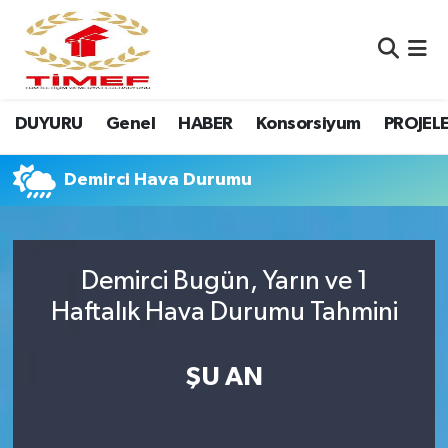
Anasayfa Kutu
Nöbetçi Eczaneler
DUYURU
Genel
HABER
Konsorsiyum
PROJEL
Anasayfa Manşet
Hava Durumu
Canlı Yayın
Namaz Vakitleri
Demirci Hava Durumu
DUYURU
Trafik Durumu
Demirci Bugün, Yarın ve 1
Erasmus
Süper Lig Puan Durumu ve Fikstür
Haftalık Hava Durumu Tahmini
GALERİ
Tüm Manşetler
ŞU AN
Genel
Son Dakika Haberleri
HABER
Haber Arşivi