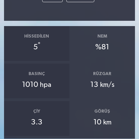
HISSEDILEN
NEM
°
5
%81
BASINÇ
RÜZGAR
1010
13
hpa
km/s
ÇIY
GÖRÜŞ
3.3
10
km