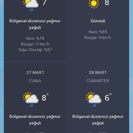
°
°
7
8
Bölgesel düzensiz yağmur
Güneşli
yağışlı
Nem: %69
Rüzgar: 9 km/h
Nem: %78
Rüzgar: 13 km/h
Yağış Olasılığı: %87
27 MART
28 MART
CUMA
CUMARTESI
°
°
8
6
Bölgesel düzensiz yağmur
Bölgesel düzensiz yağmur
yağışlı
yağışlı