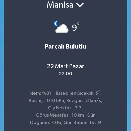
Manisa
Konsorsiyum
°
PROJECTS
9
PROJELER
Parçalı Bulutlu
PROJELER İNGİLİZCE
22 Mart Pazar
YEREL MEDYA RAPORU
22:00
°
Nem: %81, Hissedilen Sıcaklık: 5
,
Basınç: 1010 hPa, Rüzgar: 13 km/s,
Çiy Noktası: 3.3,
Görüş Mesafesi: 10 km, Gün
Doğumu: 7:06, Gün Batımı: 19:19