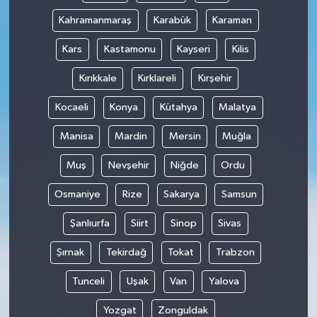
Kahramanmaraş
Karabük
Karaman
Kars
Kastamonu
Kayseri
Kilis
Kırıkkale
Kırklareli
Kırşehir
Kocaeli
Konya
Kütahya
Malatya
Manisa
Mardin
Mersin
Muğla
Muş
Nevşehir
Niğde
Ordu
Osmaniye
Rize
Sakarya
Samsun
Şanlıurfa
Siirt
Sinop
Sivas
Şırnak
Tekirdağ
Tokat
Trabzon
Tunceli
Uşak
Van
Yalova
Yozgat
Zonguldak