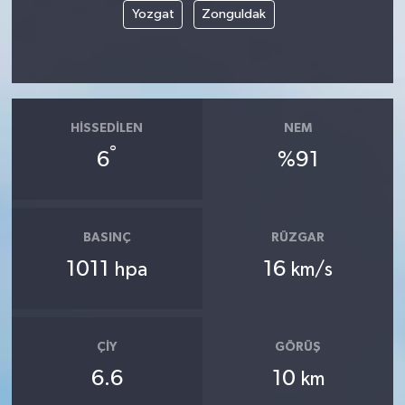
Yozgat
Zonguldak
HISSEDILEN
NEM
°
6
%91
BASINÇ
RÜZGAR
1011
16
hpa
km/s
ÇIY
GÖRÜŞ
6.6
10
km