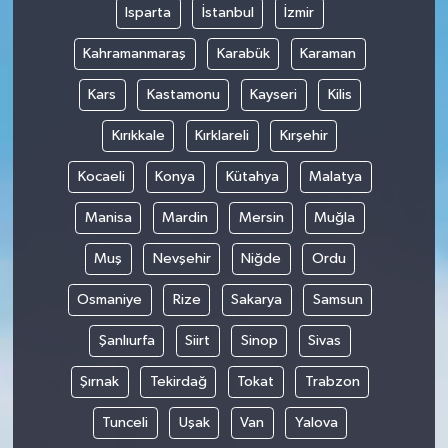
Isparta
İstanbul
İzmir
Kahramanmaraş
Karabük
Karaman
Kars
Kastamonu
Kayseri
Kilis
Kırıkkale
Kırklareli
Kırşehir
Kocaeli
Konya
Kütahya
Malatya
Manisa
Mardin
Mersin
Muğla
Muş
Nevşehir
Niğde
Ordu
Osmaniye
Rize
Sakarya
Samsun
Şanlıurfa
Siirt
Sinop
Sivas
Şırnak
Tekirdağ
Tokat
Trabzon
Tunceli
Uşak
Van
Yalova