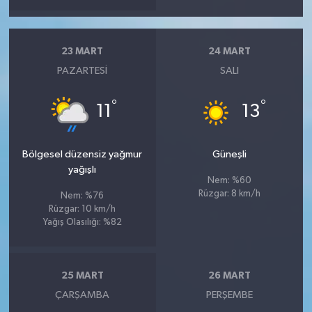
23 MART
24 MART
PAZARTESI
SALI
°
°
11
13
Bölgesel düzensiz yağmur
Güneşli
yağışlı
Nem: %60
Rüzgar: 8 km/h
Nem: %76
Rüzgar: 10 km/h
Yağış Olasılığı: %82
25 MART
26 MART
ÇARŞAMBA
PERŞEMBE