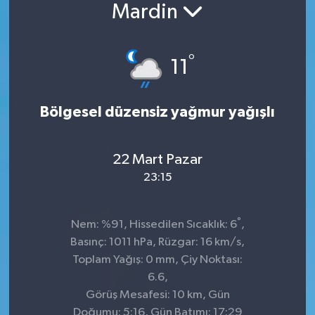
Mardin
Konsorsiyum
°
PROJECTS
11
PROJELER
Bölgesel düzensiz yağmur yağışlı
PROJELER İNGİLİZCE
22 Mart Pazar
YEREL MEDYA RAPORU
23:15
°
Nem: %91, Hissedilen Sıcaklık: 6
,
Basınç: 1011 hPa, Rüzgar: 16 km/s,
Toplam Yağış: 0 mm, Çiy Noktası:
6.6,
Görüş Mesafesi: 10 km, Gün
Doğumu: 5:16, Gün Batımı: 17:29