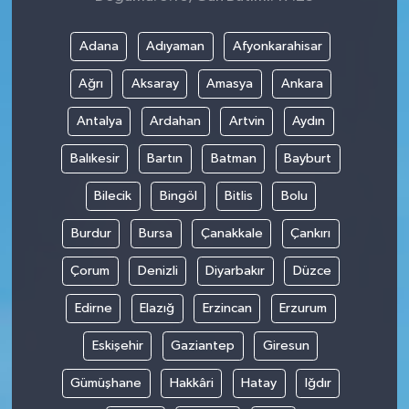
Adana
Adıyaman
Afyonkarahisar
Ağrı
Aksaray
Amasya
Ankara
Antalya
Ardahan
Artvin
Aydın
Balıkesir
Bartın
Batman
Bayburt
Bilecik
Bingöl
Bitlis
Bolu
Burdur
Bursa
Çanakkale
Çankırı
Çorum
Denizli
Diyarbakır
Düzce
Edirne
Elazığ
Erzincan
Erzurum
Eskişehir
Gaziantep
Giresun
Gümüşhane
Hakkâri
Hatay
Iğdır