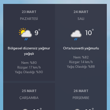
23 MART
24 MART
PAZARTESI
SALI
°
°
9
10
Bölgesel düzensiz yağmur
Orta kuvvetli yağmurlu
yağışlı
Nem: %82
Rüzgar: 14 km/h
Nem: %80
Yağış Olasılığı: %88
Rüzgar: 17 km/h
Yağış Olasılığı: %90
25 MART
26 MART
ÇARŞAMBA
PERŞEMBE