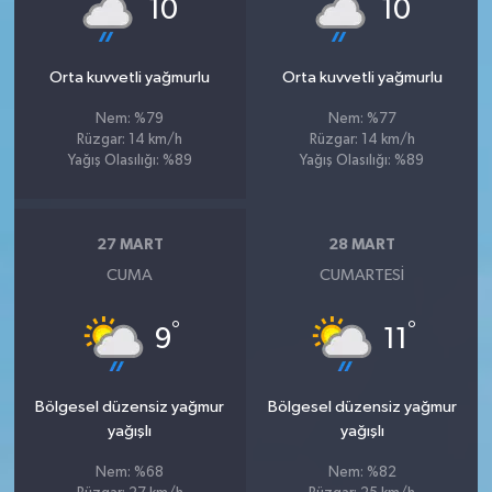
°
°
10
10
Orta kuvvetli yağmurlu
Orta kuvvetli yağmurlu
Nem: %79
Nem: %77
Rüzgar: 14 km/h
Rüzgar: 14 km/h
Yağış Olasılığı: %89
Yağış Olasılığı: %89
27 MART
28 MART
CUMA
CUMARTESI
°
°
9
11
Bölgesel düzensiz yağmur
Bölgesel düzensiz yağmur
yağışlı
yağışlı
Nem: %68
Nem: %82