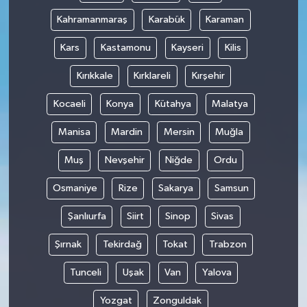
Kahramanmaraş
Karabük
Karaman
Kars
Kastamonu
Kayseri
Kilis
Kırıkkale
Kırklareli
Kırşehir
Kocaeli
Konya
Kütahya
Malatya
Manisa
Mardin
Mersin
Muğla
Muş
Nevşehir
Niğde
Ordu
Osmaniye
Rize
Sakarya
Samsun
Şanlıurfa
Siirt
Sinop
Sivas
Şırnak
Tekirdağ
Tokat
Trabzon
Tunceli
Uşak
Van
Yalova
Yozgat
Zonguldak