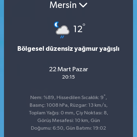
Mersin
Konsorsiyum
°
PROJECTS
12
PROJELER
Bölgesel düzensiz yağmur yağışlı
PROJELER İNGİLİZCE
22 Mart Pazar
YEREL MEDYA RAPORU
20:15
°
Nem: %89, Hissedilen Sıcaklık: 9
,
Basınç: 1008 hPa, Rüzgar: 13 km/s,
Toplam Yağış: 0 mm, Çiy Noktası: 8,
Görüş Mesafesi: 10 km, Gün
Doğumu: 6:50, Gün Batımı: 19:02