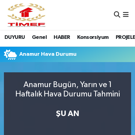
Anasayfa Kutu
Nöbetçi Eczaneler
DUYURU
Genel
HABER
Konsorsiyum
PROJEL
Anasayfa Manşet
Hava Durumu
Canlı Yayın
Namaz Vakitleri
Anamur Hava Durumu
DUYURU
Trafik Durumu
Anamur Bugün, Yarın ve 1
Erasmus
Süper Lig Puan Durumu ve Fikstür
Haftalık Hava Durumu Tahmini
GALERİ
Tüm Manşetler
ŞU AN
Genel
Son Dakika Haberleri
HABER
Haber Arşivi