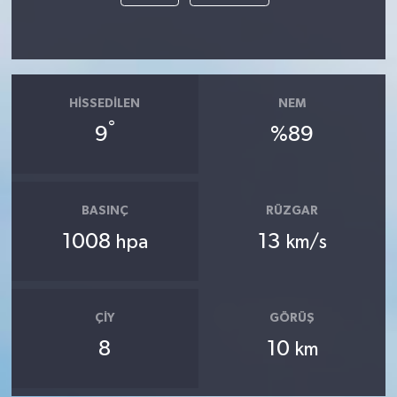
HISSEDILEN
NEM
°
9
%89
BASINÇ
RÜZGAR
1008
13
hpa
km/s
ÇIY
GÖRÜŞ
8
10
km