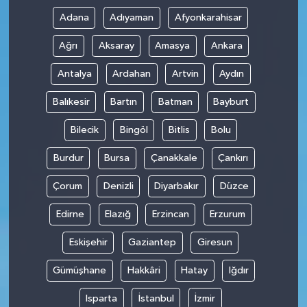
Adana
Adıyaman
Afyonkarahisar
Ağrı
Aksaray
Amasya
Ankara
Antalya
Ardahan
Artvin
Aydın
Balıkesir
Bartın
Batman
Bayburt
Bilecik
Bingöl
Bitlis
Bolu
Burdur
Bursa
Çanakkale
Çankırı
Çorum
Denizli
Diyarbakır
Düzce
Edirne
Elazığ
Erzincan
Erzurum
Eskişehir
Gaziantep
Giresun
Gümüşhane
Hakkâri
Hatay
Iğdır
Isparta
İstanbul
İzmir