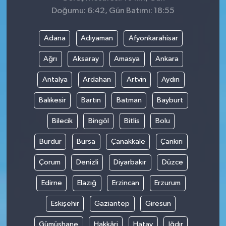
Doğumu: 6:42, Gün Batımı: 18:55
Adana
Adıyaman
Afyonkarahisar
Ağrı
Aksaray
Amasya
Ankara
Antalya
Ardahan
Artvin
Aydın
Balıkesir
Bartın
Batman
Bayburt
Bilecik
Bingöl
Bitlis
Bolu
Burdur
Bursa
Çanakkale
Çankırı
Çorum
Denizli
Diyarbakır
Düzce
Edirne
Elazığ
Erzincan
Erzurum
Eskişehir
Gaziantep
Giresun
Gümüşhane
Hakkâri
Hatay
Iğdır