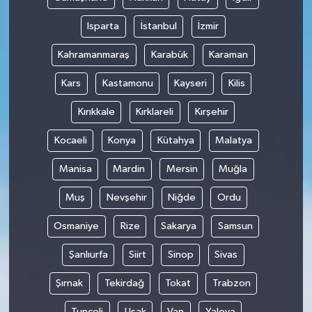
Isparta
İstanbul
İzmir
Kahramanmaraş
Karabük
Karaman
Kars
Kastamonu
Kayseri
Kilis
Kırıkkale
Kırklareli
Kırşehir
Kocaeli
Konya
Kütahya
Malatya
Manisa
Mardin
Mersin
Muğla
Muş
Nevşehir
Niğde
Ordu
Osmaniye
Rize
Sakarya
Samsun
Şanlıurfa
Siirt
Sinop
Sivas
Şırnak
Tekirdağ
Tokat
Trabzon
Tunceli
Uşak
Van
Yalova