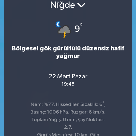
Niğde
Konsorsiyum
°
PROJECTS
9
PROJELER
Bölgesel gök gürültülü düzensiz hafif
yağmur
PROJELER İNGİLİZCE
YEREL MEDYA RAPORU
22 Mart Pazar
19:45
°
Nem: %77, Hissedilen Sıcaklık: 6
,
Basınç: 1006 hPa, Rüzgar: 6 km/s,
Toplam Yağış: 0 mm, Çiy Noktası:
2.7,
Görüş Mesafesi: 10 km, Gün