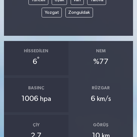
Yozgat
Zonguldak
HISSEDILEN
NEM
°
6
%77
BASINÇ
RÜZGAR
1006
6
hpa
km/s
ÇIY
GÖRÜŞ
2.7
10
km