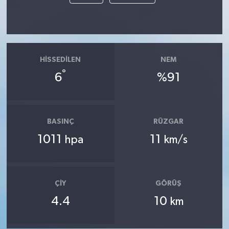
HISSEDILEN
NEM
°
6
%91
BASINÇ
RÜZGAR
1011
11
hpa
km/s
ÇIY
GÖRÜŞ
4.4
10
km