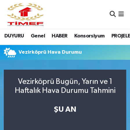
Anasayfa Kutu
Nöbetçi Eczaneler
DUYURU
Genel
HABER
Konsorsiyum
PROJEL
Anasayfa Manşet
Hava Durumu
Canlı Yayın
Namaz Vakitleri
Vezirköprü Hava Durumu
DUYURU
Trafik Durumu
Vezirköprü Bugün, Yarın ve 1
Erasmus
Süper Lig Puan Durumu ve Fikstür
Haftalık Hava Durumu Tahmini
GALERİ
Tüm Manşetler
ŞU AN
Genel
Son Dakika Haberleri
HABER
Haber Arşivi