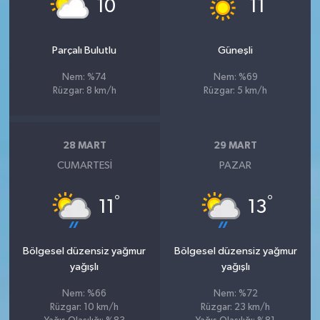
°
°
10
11
Parçalı Bulutlu
Güneşli
Nem: %74
Nem: %69
Rüzgar: 8 km/h
Rüzgar: 5 km/h
28 MART
29 MART
CUMARTESI
PAZAR
°
°
11
13
Bölgesel düzensiz yağmur
Bölgesel düzensiz yağmur
yağışlı
yağışlı
Nem: %66
Nem: %72
Rüzgar: 10 km/h
Rüzgar: 23 km/h