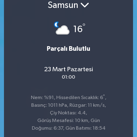
Samsun
Konsorsiyum
°
PROJECTS
16
PROJELER
Parçalı Bulutlu
PROJELER İNGİLİZCE
23 Mart Pazartesi
YEREL MEDYA RAPORU
01:00
°
Nem: %91, Hissedilen Sıcaklık: 6
,
Basınç: 1011 hPa, Rüzgar: 11 km/s,
Çiy Noktası: 4.4,
Görüş Mesafesi: 10 km, Gün
Doğumu: 6:37, Gün Batımı: 18:54