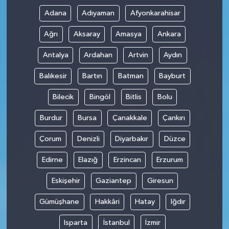
Adana
Adıyaman
Afyonkarahisar
Ağrı
Aksaray
Amasya
Ankara
Antalya
Ardahan
Artvin
Aydın
Balıkesir
Bartın
Batman
Bayburt
Bilecik
Bingöl
Bitlis
Bolu
Burdur
Bursa
Çanakkale
Çankırı
Çorum
Denizli
Diyarbakır
Düzce
Edirne
Elazığ
Erzincan
Erzurum
Eskişehir
Gaziantep
Giresun
Gümüşhane
Hakkâri
Hatay
Iğdır
Isparta
İstanbul
İzmir