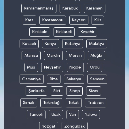
Kahramanmaraş
Karabük
Karaman
Kars
Kastamonu
Kayseri
Kilis
Kırıkkale
Kırklareli
Kırşehir
Kocaeli
Konya
Kütahya
Malatya
Manisa
Mardin
Mersin
Muğla
Muş
Nevşehir
Niğde
Ordu
Osmaniye
Rize
Sakarya
Samsun
Şanlıurfa
Siirt
Sinop
Sivas
Şırnak
Tekirdağ
Tokat
Trabzon
Tunceli
Uşak
Van
Yalova
Yozgat
Zonguldak