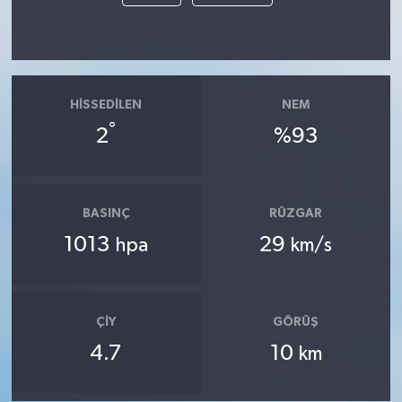
HISSEDILEN
NEM
°
2
%93
BASINÇ
RÜZGAR
1013
29
hpa
km/s
ÇIY
GÖRÜŞ
4.7
10
km