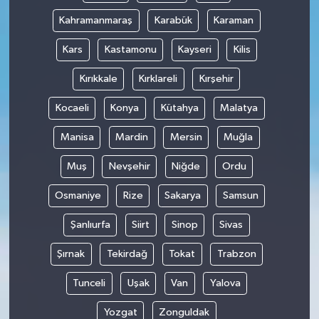
Kahramanmaraş
Karabük
Karaman
Kars
Kastamonu
Kayseri
Kilis
Kırıkkale
Kırklareli
Kırşehir
Kocaeli
Konya
Kütahya
Malatya
Manisa
Mardin
Mersin
Muğla
Muş
Nevşehir
Niğde
Ordu
Osmaniye
Rize
Sakarya
Samsun
Şanlıurfa
Siirt
Sinop
Sivas
Şırnak
Tekirdağ
Tokat
Trabzon
Tunceli
Uşak
Van
Yalova
Yozgat
Zonguldak