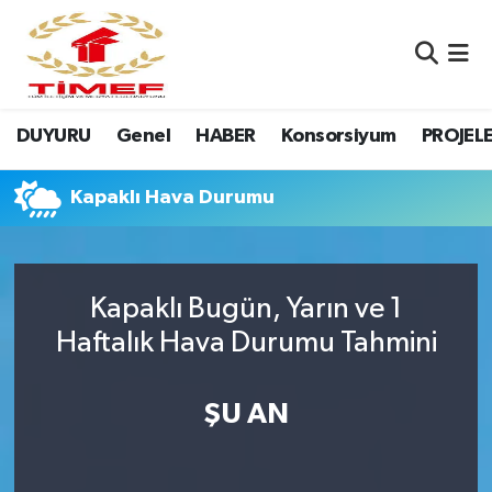
Anasayfa Kutu
Nöbetçi Eczaneler
DUYURU
Genel
HABER
Konsorsiyum
PROJEL
Anasayfa Manşet
Hava Durumu
Canlı Yayın
Namaz Vakitleri
Kapaklı Hava Durumu
DUYURU
Trafik Durumu
Kapaklı Bugün, Yarın ve 1
Erasmus
Süper Lig Puan Durumu ve Fikstür
Haftalık Hava Durumu Tahmini
GALERİ
Tüm Manşetler
ŞU AN
Genel
Son Dakika Haberleri
HABER
Haber Arşivi