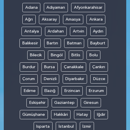
Adana
Adıyaman
Afyonkarahisar
Ağrı
Aksaray
Amasya
Ankara
Antalya
Ardahan
Artvin
Aydın
Balıkesir
Bartın
Batman
Bayburt
Bilecik
Bingöl
Bitlis
Bolu
Burdur
Bursa
Çanakkale
Çankırı
Çorum
Denizli
Diyarbakır
Düzce
Edirne
Elazığ
Erzincan
Erzurum
Eskişehir
Gaziantep
Giresun
Gümüşhane
Hakkâri
Hatay
Iğdır
Isparta
İstanbul
İzmir