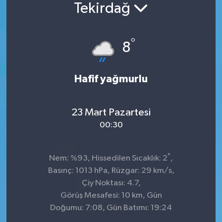
Tekirdağ
Konsorsiyum
°
PROJECTS
8
PROJELER
Hafif yağmurlu
PROJELER İNGİLİZCE
23 Mart Pazartesi
YEREL MEDYA RAPORU
00:30
°
Nem: %93, Hissedilen Sıcaklık: 2
,
Basınç: 1013 hPa, Rüzgar: 29 km/s,
Çiy Noktası: 4.7,
Görüş Mesafesi: 10 km, Gün
Doğumu: 7:08, Gün Batımı: 19:24