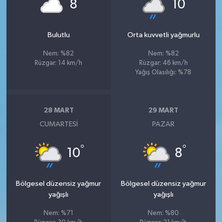
°
°
8
10
Bulutlu
Orta kuvvetli yağmurlu
Nem: %82
Nem: %82
Rüzgar: 14 km/h
Rüzgar: 46 km/h
Yağış Olasılığı: %78
28 MART
29 MART
CUMARTESI
PAZAR
°
°
10
8
Bölgesel düzensiz yağmur
Bölgesel düzensiz yağmur
yağışlı
yağışlı
Nem: %71
Nem: %80