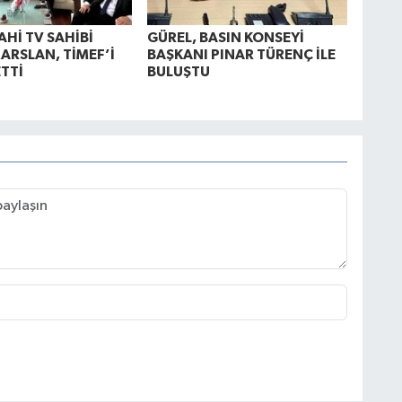
AHİ TV SAHİBİ
GÜREL, BASIN KONSEYİ
ARSLAN, TİMEF’İ
BAŞKANI PINAR TÜRENÇ İLE
ETTİ
BULUŞTU