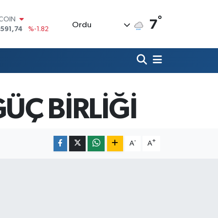
°
TCOIN
7
Ordu
.591,74
%-1.82
LAR
,43620
%0.02
RO
,38690
%0.19
ERLİN
,60380
%0.18
ALTIN
ÜÇ BİRLİĞİ
62,09000
%0.19
ST100
.598,00
%0
-
+
A
A