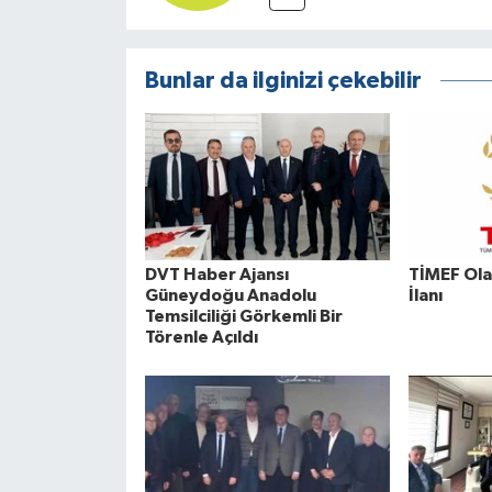
Bunlar da ilginizi çekebilir
DVT Haber Ajansı
TİMEF Ola
Güneydoğu Anadolu
İlanı
Temsilciliği Görkemli Bir
Törenle Açıldı