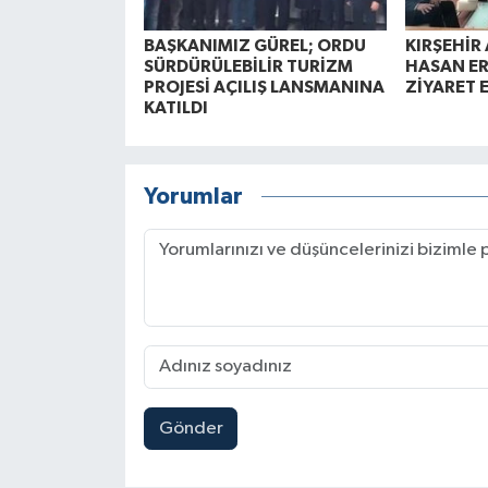
BAŞKANIMIZ GÜREL; ORDU
KIRŞEHİR 
SÜRDÜRÜLEBİLİR TURİZM
HASAN ER
PROJESİ AÇILIŞ LANSMANINA
ZİYARET 
KATILDI
Yorumlar
Gönder