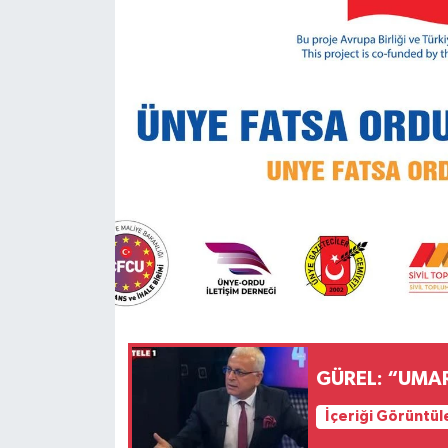
Konsorsiyum
PROJECTS
PROJELER
PROJELER İNGİLİZCE
YEREL MEDYA RAPORU
GÜREL: “UMAR
İçeriği Görüntül