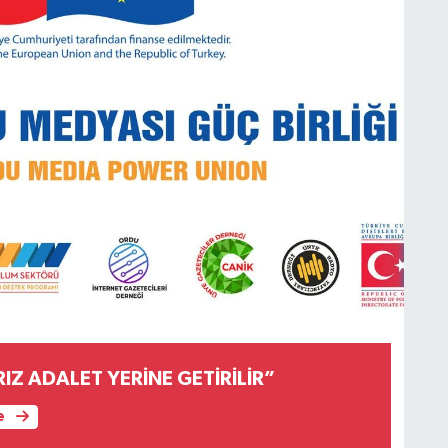
IZ ADALET YERİNE GETİRİLİR”
e