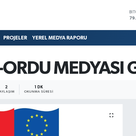
BI
79
DO
45
EU
PROJELER
YEREL MEDYA RAPORU
53
ST
61
G.
-ORDU MEDYASI G
68
Bİ
14
2
1 DK
PAYLAŞIM
OKUNMA SÜRESI