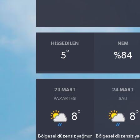
HISSEDILEN
NEM
°
5
%84
23 MART
24 MART
PAZARTESI
SALI
°
°
8
8
Bölgesel düzensiz yağmur
Bölgesel düzensiz y