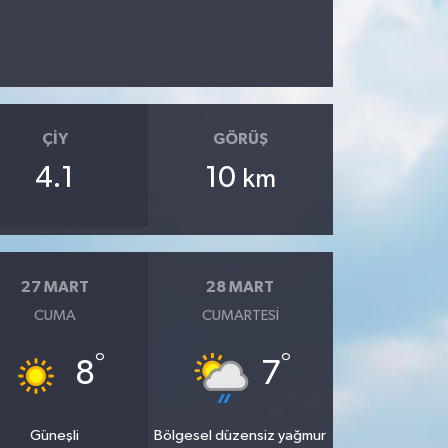
ÇIY
GÖRÜŞ
4.1
10
km
27 MART
28 MART
CUMA
CUMARTESI
°
°
8
7
Güneşli
Bölgesel düzensiz yağmur