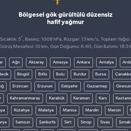
Bölgesel gök gürültülü düzensiz
hafif yağmur
°
ıcaklık: 5
, Basınç: 1008 hPa, Rüzgar: 13 km/s, Toplam Yağış:
Görüş Mesafesi: 10 km, Gün Doğumu: 6:40, Gün Batımı: 18:5
ar
Ağrı
Aksaray
Amasya
Ankara
Antalya
Ard
lecik
Bingöl
Bitlis
Bolu
Burdur
Bursa
Çanakka
ığ
Erzincan
Erzurum
Eskişehir
Gaziantep
Giresun
r
Kahramanmaraş
Karabük
Karaman
Kars
Kastam
nya
Kütahya
Malatya
Manisa
Mardin
Mersin
arya
Samsun
Şanlıurfa
Siirt
Sinop
Sivas
Şırnak