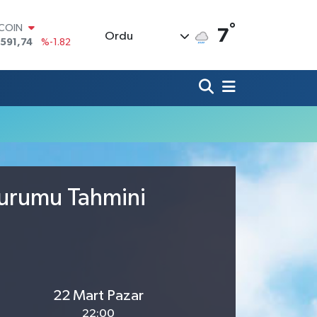
°
TCOIN
7
Ordu
.591,74
%-1.82
LAR
,43620
%0.02
RO
,38690
%0.19
ERLİN
,60380
%0.18
ALTIN
62,09000
%0.19
ST100
.598,00
%0
Durumu Tahmini
22 Mart Pazar
22:00