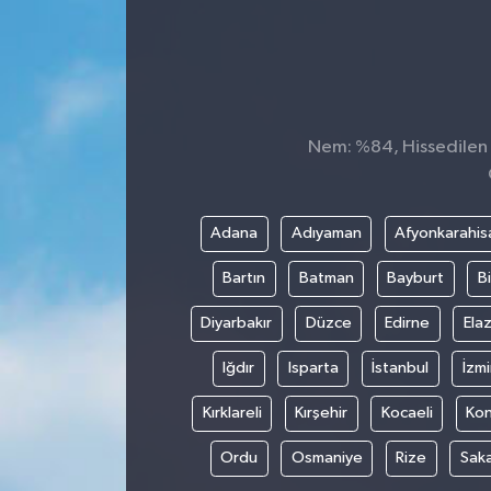
Konsorsiyum
PROJECTS
Nem: %84, Hissedilen S
PROJELER
PROJELER İNGİLİZCE
Adana
Adıyaman
Afyonkarahis
YEREL MEDYA RAPORU
Bartın
Batman
Bayburt
Bi
Diyarbakır
Düzce
Edirne
Elaz
Iğdır
Isparta
İstanbul
İzmi
Kırklareli
Kırşehir
Kocaeli
Ko
Ordu
Osmaniye
Rize
Sak