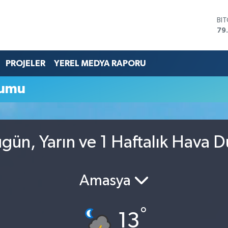
BI
79
DO
45
EU
PROJELER
YEREL MEDYA RAPORU
53
ST
rumu
61
G.
68
Bİ
14
n, Yarın ve 1 Haftalık Hava 
Amasya
°
13