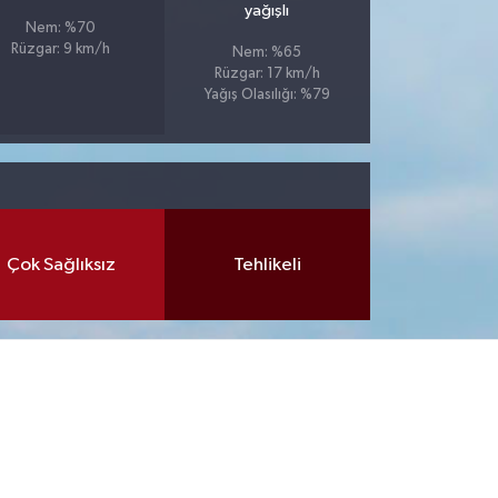
yağışlı
Nem: %70
Rüzgar: 9 km/h
Nem: %65
Rüzgar: 17 km/h
Yağış Olasılığı: %79
Çok Sağlıksız
Tehlikeli