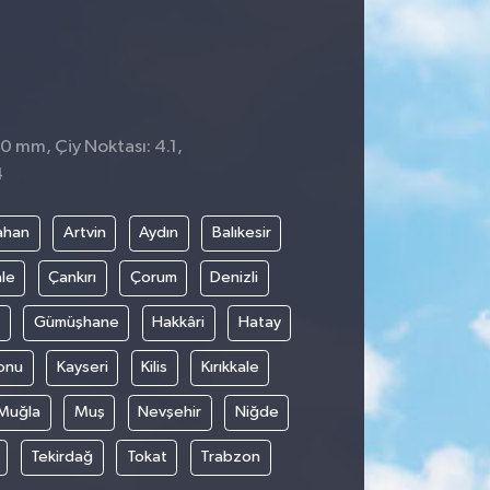
 0 mm, Çiy Noktası: 4.1,
4
ahan
Artvin
Aydın
Balıkesir
le
Çankırı
Çorum
Denizli
Gümüşhane
Hakkâri
Hatay
onu
Kayseri
Kilis
Kırıkkale
Muğla
Muş
Nevşehir
Niğde
Tekirdağ
Tokat
Trabzon