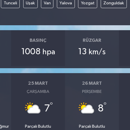
Tunceli
Uşak
Van
Yalova
Yozgat
Zonguldak
BASINÇ
RÜZGAR
1008
13
hpa
km/s
25 MART
26 MART
ÇARŞAMBA
PERŞEMBE
°
°
7
8
ağmur
Parçalı Bulutlu
Parçalı Bulutlu