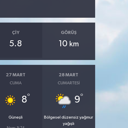
ÇIY
GÖRÜŞ
5.8
10
km
27 MART
28 MART
CUMA
CUMARTESI
°
°
8
9
Güneşli
Bölgesel düzensiz yağmur
yağışlı