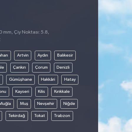
 0 mm, Çiy Noktası: 5.8,
2
ahan
Artvin
Aydın
Balıkesir
le
Çankırı
Çorum
Denizli
Gümüşhane
Hakkâri
Hatay
onu
Kayseri
Kilis
Kırıkkale
Muğla
Muş
Nevşehir
Niğde
Tekirdağ
Tokat
Trabzon