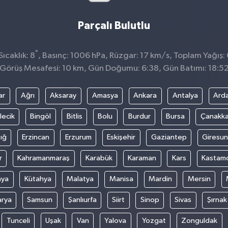
Parçalı Bulutlu
°
ıcaklık: 8
, Basınç: 1006 hPa, Rüzgar: 17 km/s, Toplam Yağış:
Görüş Mesafesi: 10 km, Gün Doğumu: 6:38, Gün Batımı: 18:5
ar
Ağrı
Aksaray
Amasya
Ankara
Antalya
Ard
lecik
Bingöl
Bitlis
Bolu
Burdur
Bursa
Çanakka
ığ
Erzincan
Erzurum
Eskişehir
Gaziantep
Giresun
r
Kahramanmaraş
Karabük
Karaman
Kars
Kastam
nya
Kütahya
Malatya
Manisa
Mardin
Mersin
arya
Samsun
Şanlıurfa
Siirt
Sinop
Sivas
Şırnak
Tunceli
Uşak
Van
Yalova
Yozgat
Zonguldak