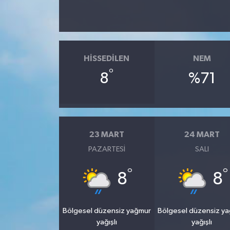
HISSEDILEN
NEM
°
8
%71
23 MART
24 MART
PAZARTESI
SALI
°
°
8
8
Bölgesel düzensiz yağmur
Bölgesel düzensiz y
yağışlı
yağışlı