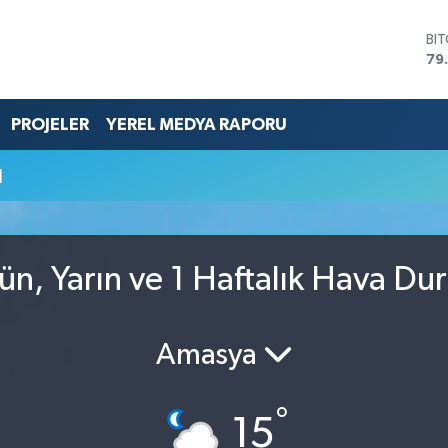
BI
79
DO
45
EU
PROJELER
YEREL MEDYA RAPORU
53
ST
u
61
G.
68
Bİ
14
n, Yarın ve 1 Haftalık Hava D
Amasya
°
15