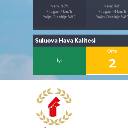
Nem: %79
Nem: %81
Rüzgar: 7 km/h
Rüzgar: 14 km/h
Yağış Olasılığı: %82
Yağış Olasılığı: %8
Suluova Hava Kalitesi
Orta
2
İyi