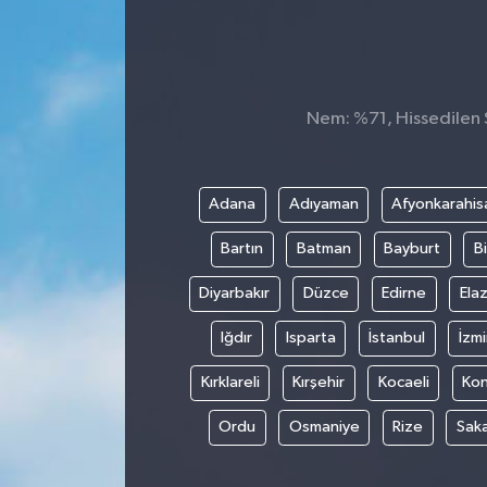
Konsorsiyum
PROJECTS
Nem: %71, Hissedilen S
PROJELER
PROJELER İNGİLİZCE
Adana
Adıyaman
Afyonkarahis
Bartın
Batman
Bayburt
Bi
YEREL MEDYA RAPORU
Diyarbakır
Düzce
Edirne
Elaz
Iğdır
Isparta
İstanbul
İzmi
Kırklareli
Kırşehir
Kocaeli
Ko
Ordu
Osmaniye
Rize
Sak