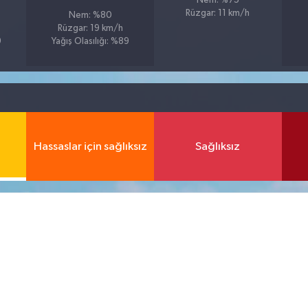
Nem: %75
Rüzgar: 11 km/h
Nem: %80
Rüzgar: 19 km/h
9
Yağış Olasılığı: %89
Hassaslar için sağlıksız
Sağlıksız