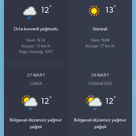
°
°
12
13
Orta kuvvetli yağmurlu
Güneşli
Nem: %74
Nem: %68
Rüzgar: 13 km/h
Rüzgar: 17 km/h
Yağış Olasılığı: %87
27 MART
28 MART
CUMA
CUMARTESI
°
°
12
12
Bölgesel düzensiz yağmur
Bölgesel düzensiz yağmur
yağışlı
yağışlı