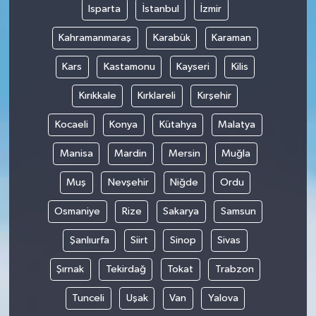
Isparta
İstanbul
İzmir
Kahramanmaraş
Karabük
Karaman
Kars
Kastamonu
Kayseri
Kilis
Kırıkkale
Kırklareli
Kırşehir
Kocaeli
Konya
Kütahya
Malatya
Manisa
Mardin
Mersin
Muğla
Muş
Nevşehir
Niğde
Ordu
Osmaniye
Rize
Sakarya
Samsun
Şanlıurfa
Siirt
Sinop
Sivas
Şırnak
Tekirdağ
Tokat
Trabzon
Tunceli
Uşak
Van
Yalova