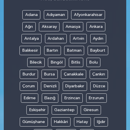
Adana
Adıyaman
Afyonkarahisar
Ağrı
Aksaray
Amasya
Ankara
Antalya
Ardahan
Artvin
Aydın
Balıkesir
Bartın
Batman
Bayburt
Bilecik
Bingöl
Bitlis
Bolu
Burdur
Bursa
Çanakkale
Çankırı
Çorum
Denizli
Diyarbakır
Düzce
Edirne
Elazığ
Erzincan
Erzurum
Eskişehir
Gaziantep
Giresun
Gümüşhane
Hakkâri
Hatay
Iğdır