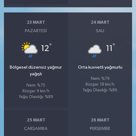
23 MART
24 MART
PAZARTESI
SALI
°
°
12
11
Bölgesel düzensiz yağmur
Orta kuvvetli yağmurlu
yağışlı
Nem: %79
Rüzgar: 18 km/h
Nem: %75
Yağış Olasılığı: %89
Rüzgar: 9 km/h
Yağış Olasılığı: %89
25 MART
26 MART
ÇARŞAMBA
PERŞEMBE