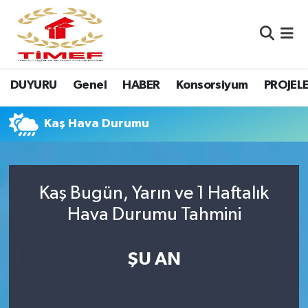
Anasayfa Kutu
Nöbetçi Eczaneler
DUYURU
Genel
HABER
Konsorsiyum
PROJEL
Anasayfa Manşet
Hava Durumu
Canlı Yayın
Namaz Vakitleri
Kaş Hava Durumu
DUYURU
Trafik Durumu
Kaş Bugün, Yarın ve 1 Haftalık
Erasmus
Süper Lig Puan Durumu ve Fikstür
Hava Durumu Tahmini
GALERİ
Tüm Manşetler
ŞU AN
Genel
Son Dakika Haberleri
HABER
Haber Arşivi