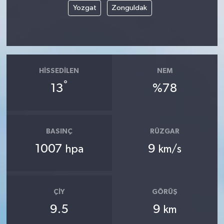
Yozgat
Zonguldak
HISSEDILEN
NEM
°
13
%78
BASINÇ
RÜZGAR
1007
9
hpa
km/s
ÇIY
GÖRÜŞ
9.5
9
km