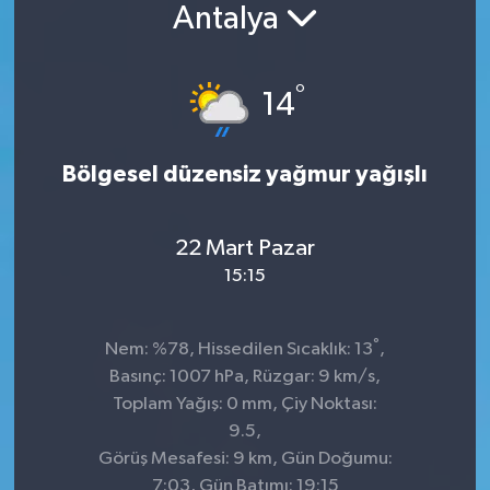
Antalya
Konsorsiyum
°
PROJECTS
14
PROJELER
Bölgesel düzensiz yağmur yağışlı
PROJELER İNGİLİZCE
22 Mart Pazar
YEREL MEDYA RAPORU
15:15
°
Nem: %78, Hissedilen Sıcaklık: 13
,
Basınç: 1007 hPa, Rüzgar: 9 km/s,
Toplam Yağış: 0 mm, Çiy Noktası:
9.5,
Görüş Mesafesi: 9 km, Gün Doğumu:
7:03, Gün Batımı: 19:15