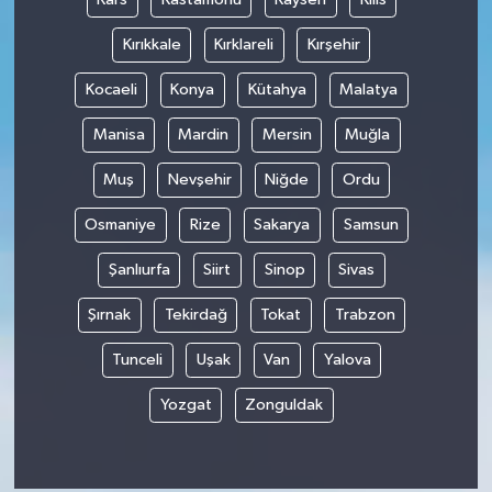
Kırıkkale
Kırklareli
Kırşehir
Kocaeli
Konya
Kütahya
Malatya
Manisa
Mardin
Mersin
Muğla
Muş
Nevşehir
Niğde
Ordu
Osmaniye
Rize
Sakarya
Samsun
Şanlıurfa
Siirt
Sinop
Sivas
Şırnak
Tekirdağ
Tokat
Trabzon
Tunceli
Uşak
Van
Yalova
Yozgat
Zonguldak