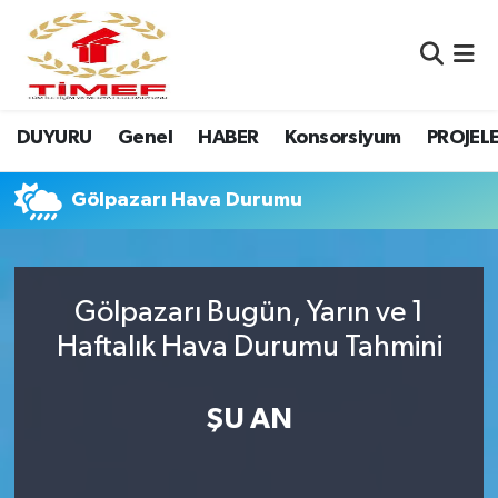
Anasayfa Kutu
Nöbetçi Eczaneler
DUYURU
Genel
HABER
Konsorsiyum
PROJEL
Anasayfa Manşet
Hava Durumu
Canlı Yayın
Namaz Vakitleri
Gölpazarı Hava Durumu
DUYURU
Trafik Durumu
Gölpazarı Bugün, Yarın ve 1
Erasmus
Süper Lig Puan Durumu ve Fikstür
Haftalık Hava Durumu Tahmini
GALERİ
Tüm Manşetler
ŞU AN
Genel
Son Dakika Haberleri
HABER
Haber Arşivi