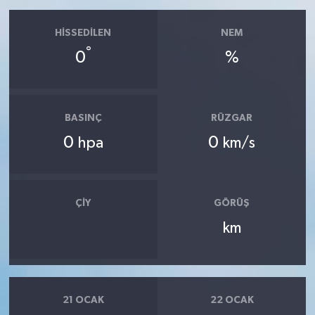
HISSEDILEN
NEM
°
0
%
BASINÇ
RÜZGAR
0
0
hpa
km/s
ÇIY
GÖRÜŞ
km
21 OCAK
22 OCAK