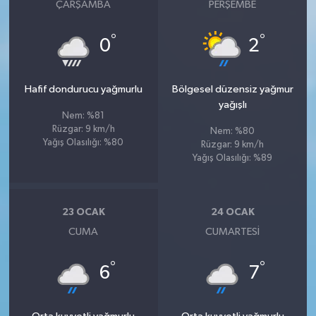
ÇARŞAMBA
PERŞEMBE
°
°
0
2
Hafif dondurucu yağmurlu
Bölgesel düzensiz yağmur
yağışlı
Nem: %81
Rüzgar: 9 km/h
Nem: %80
Yağış Olasılığı: %80
Rüzgar: 9 km/h
Yağış Olasılığı: %89
23 OCAK
24 OCAK
CUMA
CUMARTESI
°
°
6
7