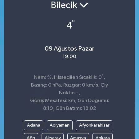
Bilecik
Konsorsiyum
°
4
PROJECTS
PROJELER
09 Ağustos Pazar
19:00
PROJELER İNGİLİZCE
YEREL MEDYA RAPORU
°
Nem: %, Hissedilen Sıcaklık: 0
,
Basınç: 0 hPa, Rüzgar: 0 km/s, Çiy
Noktası: ,
Görüş Mesafesi: km, Gün Doğumu:
8:19, Gün Batımı: 18:02
Adana
Adıyaman
Afyonkarahisar
Ağrı
Aksaray
Amasya
Ankara