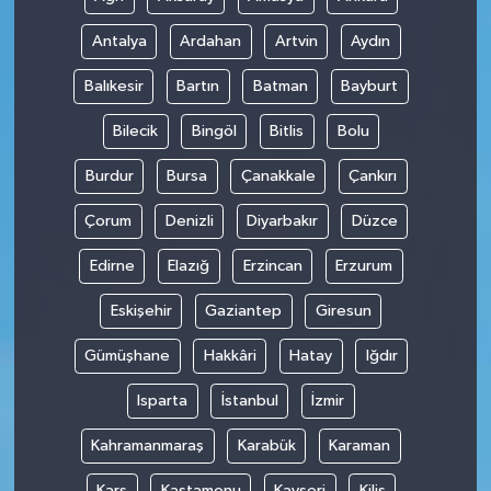
Antalya
Ardahan
Artvin
Aydın
Balıkesir
Bartın
Batman
Bayburt
Bilecik
Bingöl
Bitlis
Bolu
Burdur
Bursa
Çanakkale
Çankırı
Çorum
Denizli
Diyarbakır
Düzce
Edirne
Elazığ
Erzincan
Erzurum
Eskişehir
Gaziantep
Giresun
Gümüşhane
Hakkâri
Hatay
Iğdır
Isparta
İstanbul
İzmir
Kahramanmaraş
Karabük
Karaman
Kars
Kastamonu
Kayseri
Kilis