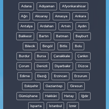
Adana
Adıyaman
Afyonkarahisar
Ağrı
Aksaray
Amasya
Ankara
Antalya
Ardahan
Artvin
Aydın
Balıkesir
Bartın
Batman
Bayburt
Bilecik
Bingöl
Bitlis
Bolu
Burdur
Bursa
Çanakkale
Çankırı
Çorum
Denizli
Diyarbakır
Düzce
Edirne
Elazığ
Erzincan
Erzurum
Eskişehir
Gaziantep
Giresun
Gümüşhane
Hakkâri
Hatay
Iğdır
Isparta
İstanbul
İzmir