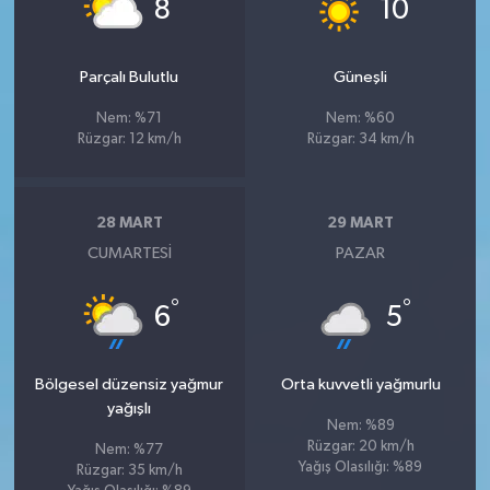
°
°
8
10
Parçalı Bulutlu
Güneşli
Nem: %71
Nem: %60
Rüzgar: 12 km/h
Rüzgar: 34 km/h
28 MART
29 MART
CUMARTESI
PAZAR
°
°
6
5
Bölgesel düzensiz yağmur
Orta kuvvetli yağmurlu
yağışlı
Nem: %89
Rüzgar: 20 km/h
Nem: %77
Yağış Olasılığı: %89
Rüzgar: 35 km/h