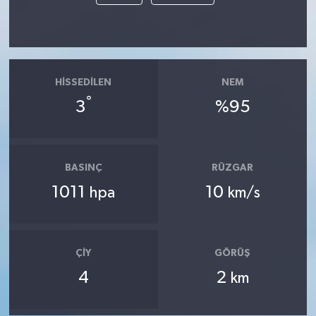
HISSEDILEN
NEM
°
3
%95
BASINÇ
RÜZGAR
1011
10
hpa
km/s
ÇIY
GÖRÜŞ
4
2
km