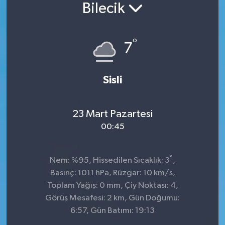
Bilecik
Konsorsiyum
°
PROJECTS
7
PROJELER
Sisli
PROJELER İNGİLİZCE
23 Mart Pazartesi
YEREL MEDYA RAPORU
00:45
°
Nem: %95, Hissedilen Sıcaklık: 3
,
Basınç: 1011 hPa, Rüzgar: 10 km/s,
Toplam Yağış: 0 mm, Çiy Noktası: 4,
Görüş Mesafesi: 2 km, Gün Doğumu:
6:57, Gün Batımı: 19:13