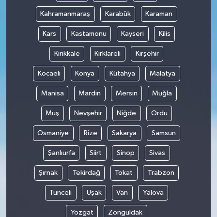
Kahramanmaraş
Karabük
Karaman
Kars
Kastamonu
Kayseri
Kilis
Kırıkkale
Kırklareli
Kırşehir
Kocaeli
Konya
Kütahya
Malatya
Manisa
Mardin
Mersin
Muğla
Muş
Nevşehir
Niğde
Ordu
Osmaniye
Rize
Sakarya
Samsun
Şanlıurfa
Siirt
Sinop
Sivas
Şırnak
Tekirdağ
Tokat
Trabzon
Tunceli
Uşak
Van
Yalova
Yozgat
Zonguldak