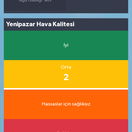
Yağış Olasılığı: %89
Yenipazar Hava Kalitesi
İyi
Orta
2
Hassaslar için sağlıksız