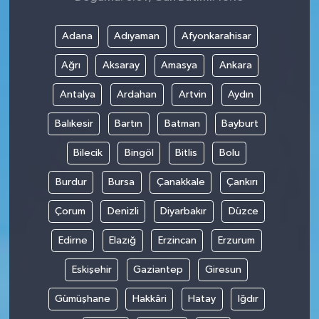
Adana
Adıyaman
Afyonkarahisar
Ağrı
Aksaray
Amasya
Ankara
Antalya
Ardahan
Artvin
Aydın
Balıkesir
Bartın
Batman
Bayburt
Bilecik
Bingöl
Bitlis
Bolu
Burdur
Bursa
Çanakkale
Çankırı
Çorum
Denizli
Diyarbakır
Düzce
Edirne
Elazığ
Erzincan
Erzurum
Eskişehir
Gaziantep
Giresun
Gümüşhane
Hakkâri
Hatay
Iğdır