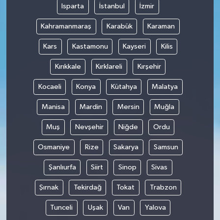
Isparta
İstanbul
İzmir
Kahramanmaraş
Karabük
Karaman
Kars
Kastamonu
Kayseri
Kilis
Kırıkkale
Kırklareli
Kırşehir
Kocaeli
Konya
Kütahya
Malatya
Manisa
Mardin
Mersin
Muğla
Muş
Nevşehir
Niğde
Ordu
Osmaniye
Rize
Sakarya
Samsun
Şanlıurfa
Siirt
Sinop
Sivas
Şırnak
Tekirdağ
Tokat
Trabzon
Tunceli
Uşak
Van
Yalova