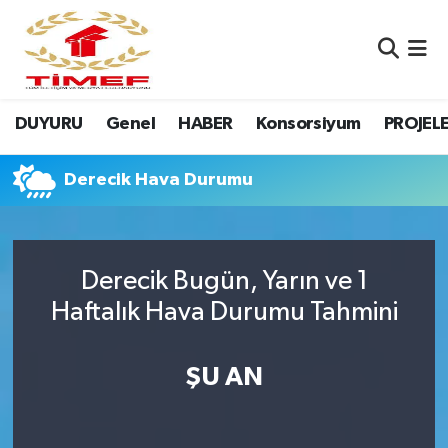
Anasayfa Kutu
Nöbetçi Eczaneler
DUYURU
Genel
HABER
Konsorsiyum
PROJEL
Anasayfa Manşet
Hava Durumu
Canlı Yayın
Namaz Vakitleri
Derecik Hava Durumu
DUYURU
Trafik Durumu
Derecik Bugün, Yarın ve 1
Erasmus
Süper Lig Puan Durumu ve Fikstür
Haftalık Hava Durumu Tahmini
GALERİ
Tüm Manşetler
ŞU AN
Genel
Son Dakika Haberleri
HABER
Haber Arşivi