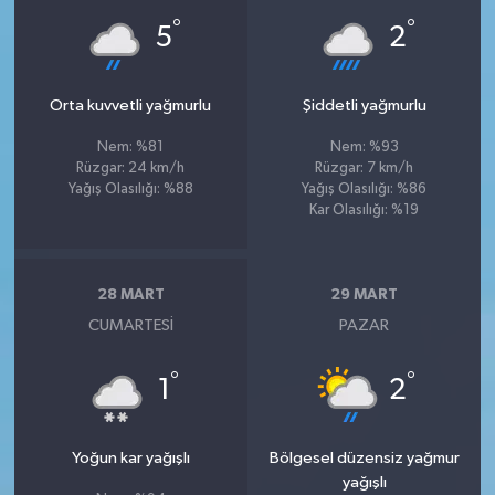
°
°
5
2
Orta kuvvetli yağmurlu
Şiddetli yağmurlu
Nem: %81
Nem: %93
Rüzgar: 24 km/h
Rüzgar: 7 km/h
Yağış Olasılığı: %88
Yağış Olasılığı: %86
Kar Olasılığı: %19
28 MART
29 MART
CUMARTESI
PAZAR
°
°
1
2
Yoğun kar yağışlı
Bölgesel düzensiz yağmur
yağışlı