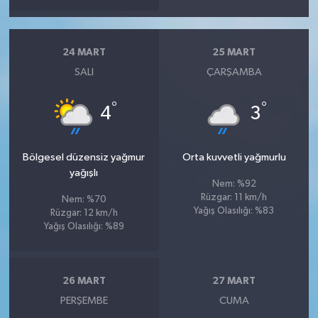
24 MART
25 MART
SALI
ÇARŞAMBA
°
°
4
3
Bölgesel düzensiz yağmur
Orta kuvvetli yağmurlu
yağışlı
Nem: %92
Rüzgar: 11 km/h
Nem: %70
Yağış Olasılığı: %83
Rüzgar: 12 km/h
Yağış Olasılığı: %89
26 MART
27 MART
PERŞEMBE
CUMA