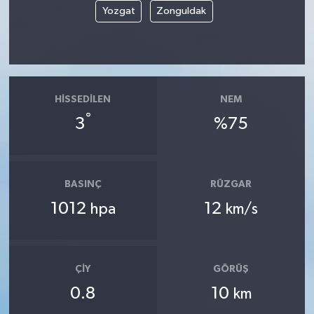
Yozgat
Zonguldak
HISSEDILEN
NEM
°
3
%75
BASINÇ
RÜZGAR
1012
12
hpa
km/s
ÇIY
GÖRÜŞ
0.8
10
km