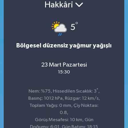
Hakkâri
Konsorsiyum
°
PROJECTS
5
PROJELER
Bölgesel düzensiz yağmur yağışlı
PROJELER İNGİLİZCE
23 Mart Pazartesi
YEREL MEDYA RAPORU
15:30
°
Nem: %75, Hissedilen Sıcaklık: 3
,
Basınç: 1012 hPa, Rüzgar: 12 km/s,
Toplam Yağış: 0 mm, Çiy Noktası:
0.8,
Görüş Mesafesi: 10 km, Gün
Doğumu: 6:01, Gün Batımı: 18:15