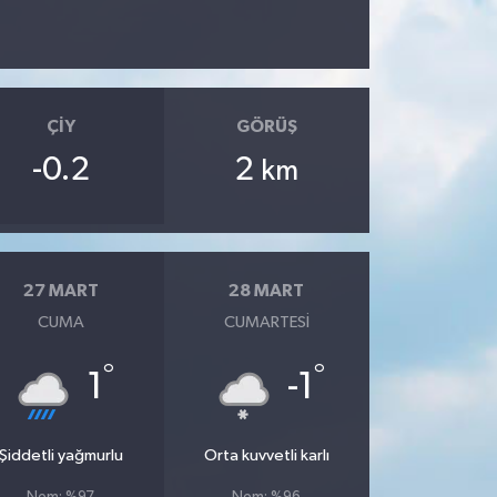
ÇIY
GÖRÜŞ
-0.2
2
km
27 MART
28 MART
CUMA
CUMARTESI
°
°
1
-1
Şiddetli yağmurlu
Orta kuvvetli karlı