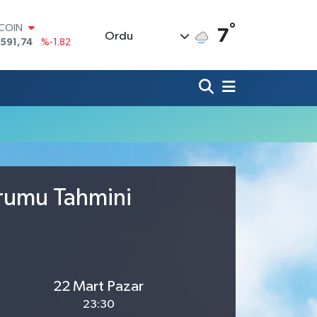
°
TCOIN
7
Ordu
.591,74
%-1.82
LAR
,43620
%0.02
RO
,38690
%0.19
ERLİN
,60380
%0.18
ALTIN
62,09000
%0.19
ST100
.598,00
%0
urumu Tahmini
22 Mart Pazar
23:30