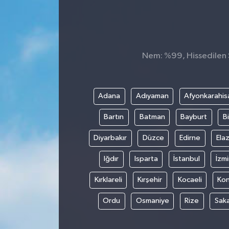
Konsorsiyum
PROJECTS
Nem: %99, Hissedilen S
PROJELER
PROJELER İNGİLİZCE
Adana
Adıyaman
Afyonkarahis
Bartın
Batman
Bayburt
Bi
YEREL MEDYA RAPORU
Diyarbakır
Düzce
Edirne
Elaz
Iğdır
Isparta
İstanbul
İzmi
Kırklareli
Kırşehir
Kocaeli
Ko
Ordu
Osmaniye
Rize
Sak