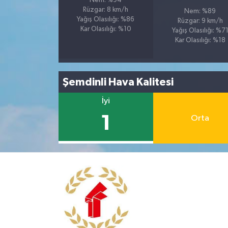
Nem: %94
Rüzgar: 8 km/h
Nem: %89
Yağış Olasılığı: %86
Rüzgar: 9 km/h
Kar Olasılığı: %10
Yağış Olasılığı: %7
Kar Olasılığı: %18
Şemdinli Hava Kalitesi
İyi
1
Orta