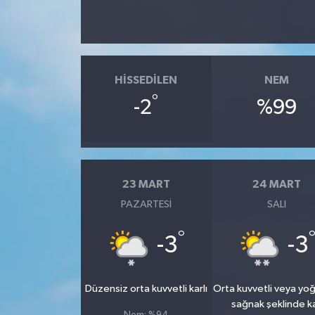
HISSEDILEN
NEM
°
-2
%99
23 MART
24 MART
PAZARTESI
SALI
°
-3
-3
Düzensiz orta kuvvetli karlı
Orta kuvvetli veya yo
sağnak şeklinde k