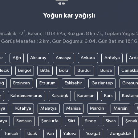
Yoğun kar yağışlı
°
ıcaklık: -2
, Basınç: 1014 hPa, Rüzgar: 8 km/s, Toplam Yağış: 
Görüş Mesafesi: 2 km, Gün Doğumu: 6:04, Gün Batımı: 18:16
ar
Ağrı
Aksaray
Amasya
Ankara
Antalya
Ard
lecik
Bingöl
Bitlis
Bolu
Burdur
Bursa
Çanakka
ığ
Erzincan
Erzurum
Eskişehir
Gaziantep
Giresun
r
Kahramanmaraş
Karabük
Karaman
Kars
Kastam
nya
Kütahya
Malatya
Manisa
Mardin
Mersin
arya
Samsun
Şanlıurfa
Siirt
Sinop
Sivas
Şırnak
Tunceli
Uşak
Van
Yalova
Yozgat
Zonguldak