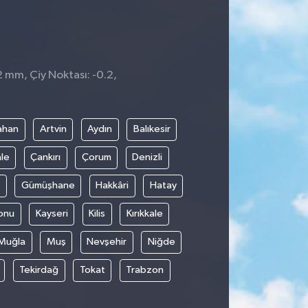
2 mm, Çiy Noktası: -0.2,
ahan
Artvin
Aydın
Balıkesir
le
Çankırı
Çorum
Denizli
Gümüşhane
Hakkâri
Hatay
onu
Kayseri
Kilis
Kırıkkale
Muğla
Muş
Nevşehir
Niğde
Tekirdağ
Tokat
Trabzon