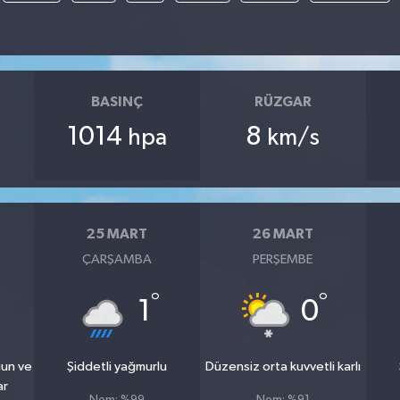
BASINÇ
RÜZGAR
1014
8
hpa
km/s
25 MART
26 MART
ÇARŞAMBA
PERŞEMBE
°
°
°
1
0
ğun ve
Şiddetli yağmurlu
Düzensiz orta kuvvetli karlı
ar