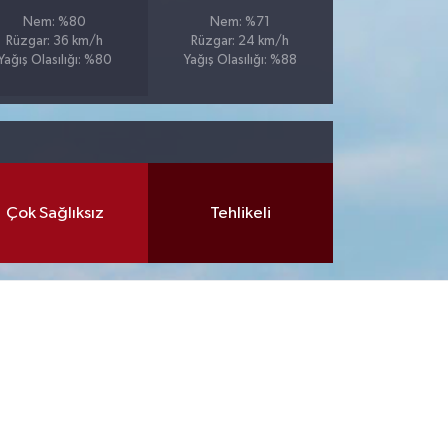
Nem: %80
Nem: %71
Rüzgar: 36 km/h
Rüzgar: 24 km/h
Yağış Olasılığı: %80
Yağış Olasılığı: %88
Çok Sağlıksız
Tehlikeli