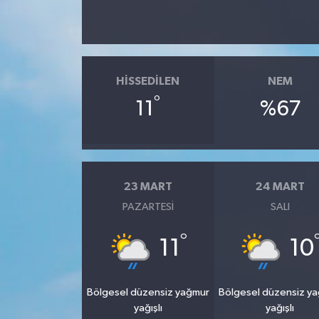
HISSEDILEN
NEM
°
11
%67
23 MART
24 MART
PAZARTESI
SALI
°
11
10
Bölgesel düzensiz yağmur
Bölgesel düzensiz y
yağışlı
yağışlı