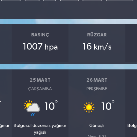
BASINÇ
RÜZGAR
1007
16
hpa
km/s
25 MART
26 MART
ÇARŞAMBA
PERŞEMBE
°
°
°
10
10
ağmur
Bölgesel düzensiz yağmur
Güneşli
Bölg
yağışlı