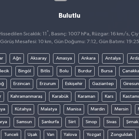
Bulutlu
°
ssedilen Sıcaklık: 11
, Basınç: 1007 hPa, Rüzgar: 16 km/s, Çiy 
Görüş Mesafesi: 10 km, Gün Doğumu: 7:12, Gün Batımı: 19:2
ar
Ağrı
Aksaray
Amasya
Ankara
Antalya
Ard
lecik
Bingöl
Bitlis
Bolu
Burdur
Bursa
Çanakka
ığ
Erzincan
Erzurum
Eskişehir
Gaziantep
Giresun
r
Kahramanmaraş
Karabük
Karaman
Kars
Kastam
nya
Kütahya
Malatya
Manisa
Mardin
Mersin
arya
Samsun
Şanlıurfa
Siirt
Sinop
Sivas
Şırnak
Tunceli
Uşak
Van
Yalova
Yozgat
Zonguldak