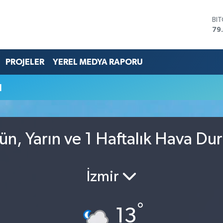
BI
79
DO
45
EU
PROJELER
YEREL MEDYA RAPORU
53
ST
u
61
G.
68
Bİ
14
n, Yarın ve 1 Haftalık Hava D
İzmir
°
13