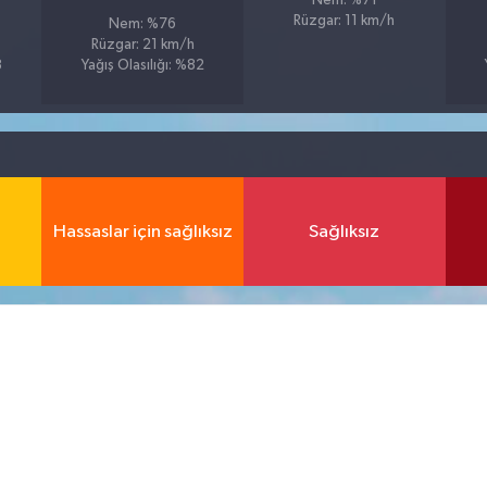
Nem: %71
Rüzgar: 11 km/h
Nem: %76
Rüzgar: 21 km/h
8
Yağış Olasılığı: %82
Hassaslar için sağlıksız
Sağlıksız