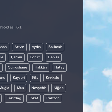
Noktası: 6.1,
5
ahan
Artvin
Aydın
Balıkesir
le
Çankırı
Çorum
Denizli
Gümüşhane
Hakkâri
Hatay
onu
Kayseri
Kilis
Kırıkkale
Muğla
Muş
Nevşehir
Niğde
Tekirdağ
Tokat
Trabzon