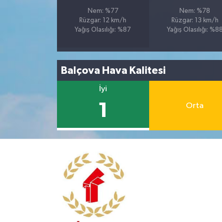
Nem: %77
Nem: %78
Rüzgar: 12 km/h
Rüzgar: 13 km/h
Yağış Olasılığı: %87
Yağış Olasılığı: %8
Balçova Hava Kalitesi
İyi
1
Orta