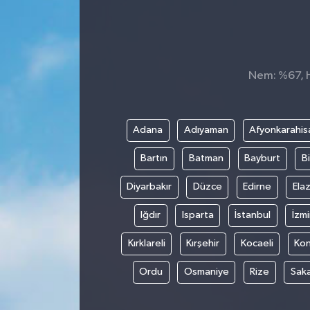
Konsorsiyum
PROJECTS
Nem: %67, Hi
PROJELER
PROJELER İNGİLİZCE
Adana
Adıyaman
Afyonkarahis
Bartın
Batman
Bayburt
Bi
YEREL MEDYA RAPORU
Diyarbakır
Düzce
Edirne
Elaz
Iğdır
Isparta
İstanbul
İzmi
Kırklareli
Kırşehir
Kocaeli
Ko
Ordu
Osmaniye
Rize
Sak