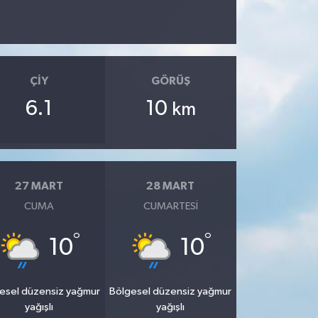
ÇIY
GÖRÜŞ
6.1
10
km
27 MART
28 MART
CUMA
CUMARTESI
°
°
10
10
esel düzensiz yağmur
Bölgesel düzensiz yağmur
yağışlı
yağışlı