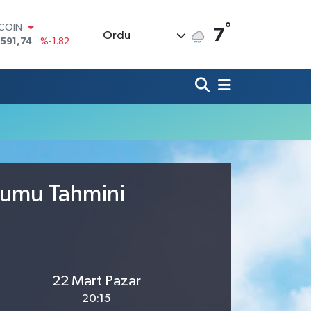
°
TCOIN
7
Ordu
.591,74
%-1.82
LAR
,43620
%0.02
RO
,38690
%0.19
ERLİN
,60380
%0.18
ALTIN
62,09000
%0.19
ST100
.598,00
%0
urumu Tahmini
22 Mart Pazar
20:15