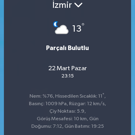
İzmir
Konsorsiyum
°
PROJECTS
13
PROJELER
Parçalı Bulutlu
PROJELER İNGİLİZCE
22 Mart Pazar
YEREL MEDYA RAPORU
23:15
°
Nem: %76, Hissedilen Sıcaklık: 11
,
Basınç: 1009 hPa, Rüzgar: 12 km/s,
Çiy Noktası: 5.9,
Görüş Mesafesi: 10 km, Gün
Doğumu: 7:12, Gün Batımı: 19:25