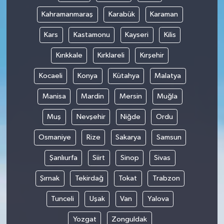
Kahramanmaraş
Karabük
Karaman
Kars
Kastamonu
Kayseri
Kilis
Kırıkkale
Kırklareli
Kırşehir
Kocaeli
Konya
Kütahya
Malatya
Manisa
Mardin
Mersin
Muğla
Muş
Nevşehir
Niğde
Ordu
Osmaniye
Rize
Sakarya
Samsun
Şanlıurfa
Siirt
Sinop
Sivas
Şırnak
Tekirdağ
Tokat
Trabzon
Tunceli
Uşak
Van
Yalova
Yozgat
Zonguldak