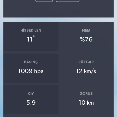
HISSEDILEN
NEM
°
11
%76
BASINÇ
RÜZGAR
1009
12
hpa
km/s
ÇIY
GÖRÜŞ
5.9
10
km