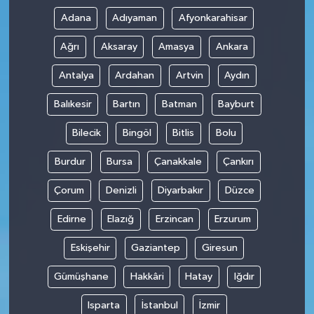
Adana
Adıyaman
Afyonkarahisar
Ağrı
Aksaray
Amasya
Ankara
Antalya
Ardahan
Artvin
Aydın
Balıkesir
Bartın
Batman
Bayburt
Bilecik
Bingöl
Bitlis
Bolu
Burdur
Bursa
Çanakkale
Çankırı
Çorum
Denizli
Diyarbakır
Düzce
Edirne
Elazığ
Erzincan
Erzurum
Eskişehir
Gaziantep
Giresun
Gümüşhane
Hakkâri
Hatay
Iğdır
Isparta
İstanbul
İzmir