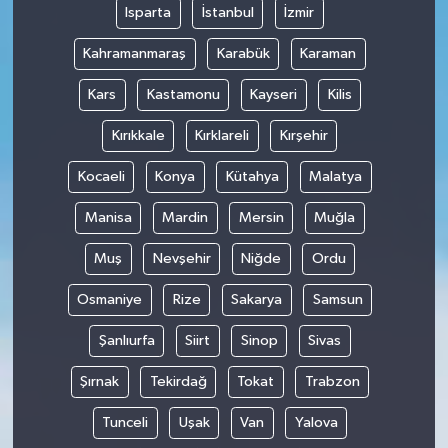
Isparta
İstanbul
İzmir
Kahramanmaraş
Karabük
Karaman
Kars
Kastamonu
Kayseri
Kilis
Kırıkkale
Kırklareli
Kırşehir
Kocaeli
Konya
Kütahya
Malatya
Manisa
Mardin
Mersin
Muğla
Muş
Nevşehir
Niğde
Ordu
Osmaniye
Rize
Sakarya
Samsun
Şanlıurfa
Siirt
Sinop
Sivas
Şırnak
Tekirdağ
Tokat
Trabzon
Tunceli
Uşak
Van
Yalova