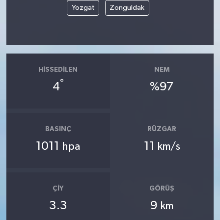
Yozgat
Zonguldak
HISSEDILEN
NEM
°
4
%97
BASINÇ
RÜZGAR
1011
11
hpa
km/s
ÇIY
GÖRÜŞ
3.3
9
km