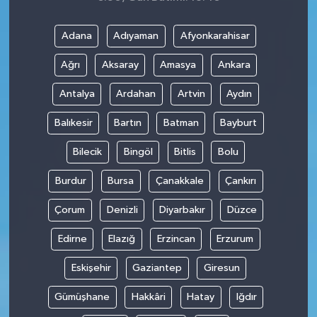
Adana
Adıyaman
Afyonkarahisar
Ağrı
Aksaray
Amasya
Ankara
Antalya
Ardahan
Artvin
Aydın
Balıkesir
Bartın
Batman
Bayburt
Bilecik
Bingöl
Bitlis
Bolu
Burdur
Bursa
Çanakkale
Çankırı
Çorum
Denizli
Diyarbakır
Düzce
Edirne
Elazığ
Erzincan
Erzurum
Eskişehir
Gaziantep
Giresun
Gümüşhane
Hakkâri
Hatay
Iğdır