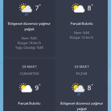
°
°
7
8
Bölgesel düzensiz yağmur
Parçalı Bulutlu
yağışlı
Nem: %66
Rüzgar: 15 km/h
Nem: %80
Rüzgar: 16 km/h
Yağış Olasılığı: %88
28 MART
29 MART
CUMARTESI
PAZAR
°
°
9
8
Parçalı Bulutlu
Bölgesel düzensiz yağmur
yağışlı