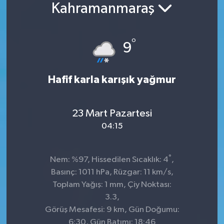
Kahramanmaraş
Konsorsiyum
°
PROJECTS
9
PROJELER
Hafif karla karışık yağmur
PROJELER İNGİLİZCE
23 Mart Pazartesi
YEREL MEDYA RAPORU
04:15
°
Nem: %97, Hissedilen Sıcaklık: 4
,
Basınç: 1011 hPa, Rüzgar: 11 km/s,
Toplam Yağış: 1 mm, Çiy Noktası:
3.3,
Görüş Mesafesi: 9 km, Gün Doğumu:
6:30, Gün Batımı: 18:46