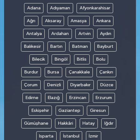
Adana
Adıyaman
Afyonkarahisar
Ağrı
Aksaray
Amasya
Ankara
Antalya
Ardahan
Artvin
Aydın
Balıkesir
Bartın
Batman
Bayburt
Bilecik
Bingöl
Bitlis
Bolu
Burdur
Bursa
Çanakkale
Çankırı
Çorum
Denizli
Diyarbakır
Düzce
Edirne
Elazığ
Erzincan
Erzurum
Eskişehir
Gaziantep
Giresun
Gümüşhane
Hakkâri
Hatay
Iğdır
Isparta
İstanbul
İzmir