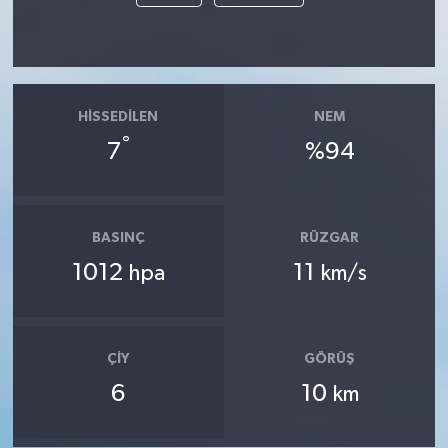
HISSEDILEN
NEM
°
7
%94
BASINÇ
RÜZGAR
1012
11
hpa
km/s
ÇIY
GÖRÜŞ
6
10
km