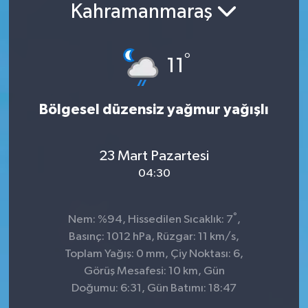
Kahramanmaraş
Konsorsiyum
°
PROJECTS
11
PROJELER
Bölgesel düzensiz yağmur yağışlı
PROJELER İNGİLİZCE
23 Mart Pazartesi
YEREL MEDYA RAPORU
04:30
°
Nem: %94, Hissedilen Sıcaklık: 7
,
Basınç: 1012 hPa, Rüzgar: 11 km/s,
Toplam Yağış: 0 mm, Çiy Noktası: 6,
Görüş Mesafesi: 10 km, Gün
Doğumu: 6:31, Gün Batımı: 18:47