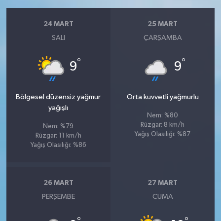
24 MART
25 MART
SALI
ÇARŞAMBA
°
°
9
9
Bölgesel düzensiz yağmur
Orta kuvvetli yağmurlu
yağışlı
Nem: %80
Rüzgar: 8 km/h
Nem: %79
Yağış Olasılığı: %87
Rüzgar: 11 km/h
Yağış Olasılığı: %86
26 MART
27 MART
PERŞEMBE
CUMA