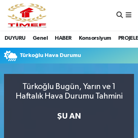
Anasayfa Kutu
Nöbetçi Eczaneler
DUYURU
Genel
HABER
Konsorsiyum
PROJEL
Anasayfa Manşet
Hava Durumu
Canlı Yayın
Namaz Vakitleri
Türkoğlu Hava Durumu
DUYURU
Trafik Durumu
Türkoğlu Bugün, Yarın ve 1
Erasmus
Süper Lig Puan Durumu ve Fikstür
Haftalık Hava Durumu Tahmini
GALERİ
Tüm Manşetler
ŞU AN
Genel
Son Dakika Haberleri
HABER
Haber Arşivi