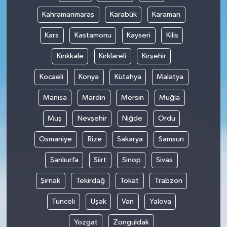
Kahramanmaraş
Karabük
Karaman
Kars
Kastamonu
Kayseri
Kilis
Kırıkkale
Kırklareli
Kırşehir
Kocaeli
Konya
Kütahya
Malatya
Manisa
Mardin
Mersin
Muğla
Muş
Nevşehir
Niğde
Ordu
Osmaniye
Rize
Sakarya
Samsun
Şanlıurfa
Siirt
Sinop
Sivas
Şırnak
Tekirdağ
Tokat
Trabzon
Tunceli
Uşak
Van
Yalova
Yozgat
Zonguldak