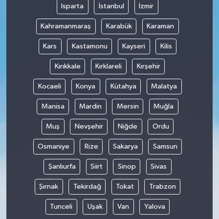
Isparta
İstanbul
İzmir
Kahramanmaraş
Karabük
Karaman
Kars
Kastamonu
Kayseri
Kilis
Kırıkkale
Kırklareli
Kırşehir
Kocaeli
Konya
Kütahya
Malatya
Manisa
Mardin
Mersin
Muğla
Muş
Nevşehir
Niğde
Ordu
Osmaniye
Rize
Sakarya
Samsun
Şanlıurfa
Siirt
Sinop
Sivas
Şırnak
Tekirdağ
Tokat
Trabzon
Tunceli
Uşak
Van
Yalova