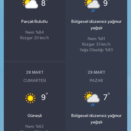
°
°
8
9
Parçalı Bulutlu
Bölgesel düzensiz yağmur
yağışlı
Nem: %84
Rüzgar: 20 km/h
Nem: %81
Rüzgar: 33 km/h
Yağış Olasılığı: %83
28 MART
29 MART
CUMARTESI
PAZAR
°
°
9
7
Güneşli
Bölgesel düzensiz yağmur
yağışlı
Nem: %62