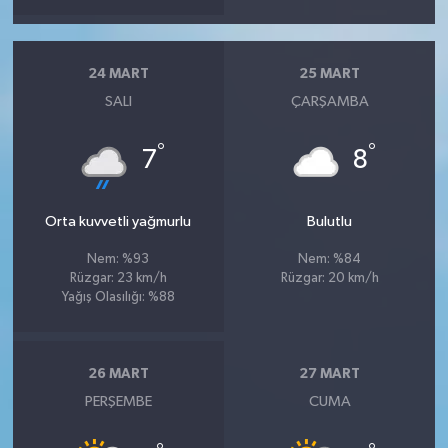
24 MART
25 MART
SALI
ÇARŞAMBA
°
°
7
8
Orta kuvvetli yağmurlu
Bulutlu
Nem: %93
Nem: %84
Rüzgar: 23 km/h
Rüzgar: 20 km/h
Yağış Olasılığı: %88
26 MART
27 MART
PERŞEMBE
CUMA