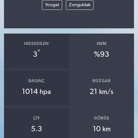
Yozgat
Zonguldak
HISSEDILEN
NEM
°
3
%93
BASINÇ
RÜZGAR
1014
21
hpa
km/s
ÇIY
GÖRÜŞ
5.3
10
km