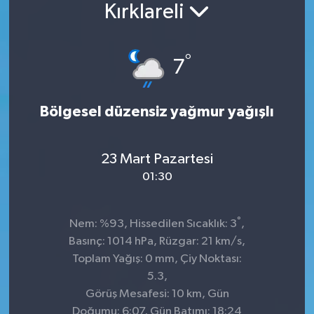
Kırklareli
Konsorsiyum
°
PROJECTS
7
PROJELER
Bölgesel düzensiz yağmur yağışlı
PROJELER İNGİLİZCE
23 Mart Pazartesi
YEREL MEDYA RAPORU
01:30
°
Nem: %93, Hissedilen Sıcaklık: 3
,
Basınç: 1014 hPa, Rüzgar: 21 km/s,
Toplam Yağış: 0 mm, Çiy Noktası:
5.3,
Görüş Mesafesi: 10 km, Gün
Doğumu: 6:07, Gün Batımı: 18:24