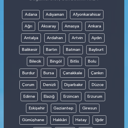
Adana
Adıyaman
Afyonkarahisar
Ağrı
Aksaray
Amasya
Ankara
Antalya
Ardahan
Artvin
Aydın
Balıkesir
Bartın
Batman
Bayburt
Bilecik
Bingöl
Bitlis
Bolu
Burdur
Bursa
Çanakkale
Çankırı
Çorum
Denizli
Diyarbakır
Düzce
Edirne
Elazığ
Erzincan
Erzurum
Eskişehir
Gaziantep
Giresun
Gümüşhane
Hakkâri
Hatay
Iğdır