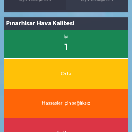
Pınarhisar Hava Kalitesi
İyi
1
Orta
Hassaslar için sağlıksız