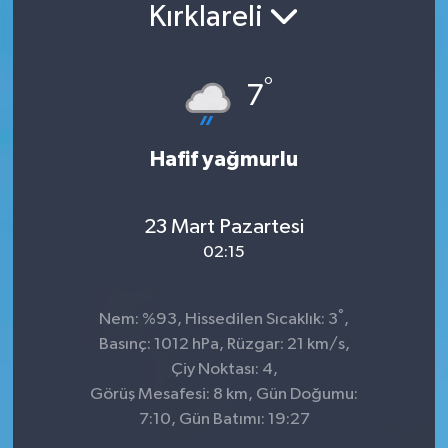
Kırklareli
Konsorsiyum
°
PROJECTS
7
PROJELER
Hafif yağmurlu
PROJELER İNGİLİZCE
23 Mart Pazartesi
YEREL MEDYA RAPORU
02:15
°
Nem: %93, Hissedilen Sıcaklık: 3
,
Basınç: 1012 hPa, Rüzgar: 21 km/s,
Çiy Noktası: 4,
Görüş Mesafesi: 8 km, Gün Doğumu:
7:10, Gün Batımı: 19:27