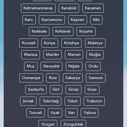
Kahramanmaraş
Karabük
Karaman
Kars
Kastamonu
Kayseri
Kilis
Kırıkkale
Kırklareli
Kırşehir
Kocaeli
Konya
Kütahya
Malatya
Manisa
Mardin
Mersin
Muğla
Muş
Nevşehir
Niğde
Ordu
Osmaniye
Rize
Sakarya
Samsun
Şanlıurfa
Siirt
Sinop
Sivas
Şırnak
Tekirdağ
Tokat
Trabzon
Tunceli
Uşak
Van
Yalova
Yozgat
Zonguldak