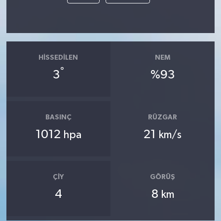
HISSEDILEN
NEM
°
3
%93
BASINÇ
RÜZGAR
1012
21
hpa
km/s
ÇIY
GÖRÜŞ
4
8
km