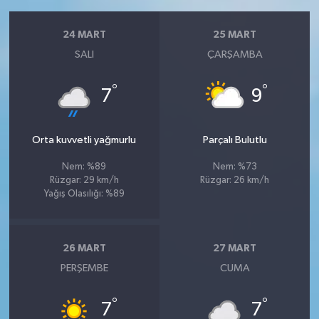
24 MART
25 MART
SALI
ÇARŞAMBA
°
°
7
9
Orta kuvvetli yağmurlu
Parçalı Bulutlu
Nem: %89
Nem: %73
Rüzgar: 29 km/h
Rüzgar: 26 km/h
Yağış Olasılığı: %89
26 MART
27 MART
PERŞEMBE
CUMA
°
°
7
7