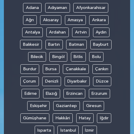
Adana
Adıyaman
Afyonkarahisar
Ağrı
Aksaray
Amasya
Ankara
Antalya
Ardahan
Artvin
Aydın
Balıkesir
Bartın
Batman
Bayburt
Bilecik
Bingöl
Bitlis
Bolu
Burdur
Bursa
Çanakkale
Çankırı
Çorum
Denizli
Diyarbakır
Düzce
Edirne
Elazığ
Erzincan
Erzurum
Eskişehir
Gaziantep
Giresun
Gümüşhane
Hakkâri
Hatay
Iğdır
Isparta
İstanbul
İzmir