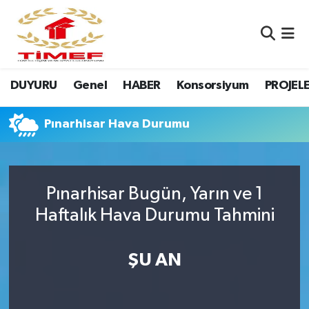
Anasayfa Kutu
Nöbetçi Eczaneler
DUYURU
Genel
HABER
Konsorsiyum
PROJEL
Anasayfa Manşet
Hava Durumu
Canlı Yayın
Namaz Vakitleri
Pınarhisar Hava Durumu
DUYURU
Trafik Durumu
Pınarhisar Bugün, Yarın ve 1
Erasmus
Süper Lig Puan Durumu ve Fikstür
Haftalık Hava Durumu Tahmini
GALERİ
Tüm Manşetler
ŞU AN
Genel
Son Dakika Haberleri
HABER
Haber Arşivi