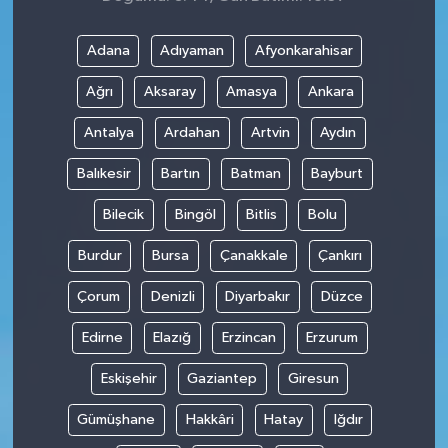
Adana
Adıyaman
Afyonkarahisar
Ağrı
Aksaray
Amasya
Ankara
Antalya
Ardahan
Artvin
Aydın
Balıkesir
Bartın
Batman
Bayburt
Bilecik
Bingöl
Bitlis
Bolu
Burdur
Bursa
Çanakkale
Çankırı
Çorum
Denizli
Diyarbakır
Düzce
Edirne
Elazığ
Erzincan
Erzurum
Eskişehir
Gaziantep
Giresun
Gümüşhane
Hakkâri
Hatay
Iğdır