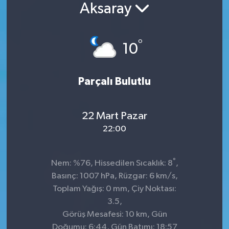
Aksaray
Konsorsiyum
°
PROJECTS
10
PROJELER
Parçalı Bulutlu
PROJELER İNGİLİZCE
22 Mart Pazar
YEREL MEDYA RAPORU
22:00
°
Nem: %76, Hissedilen Sıcaklık: 8
,
Basınç: 1007 hPa, Rüzgar: 6 km/s,
Toplam Yağış: 0 mm, Çiy Noktası:
3.5,
Görüş Mesafesi: 10 km, Gün
Doğumu: 6:44, Gün Batımı: 18:57