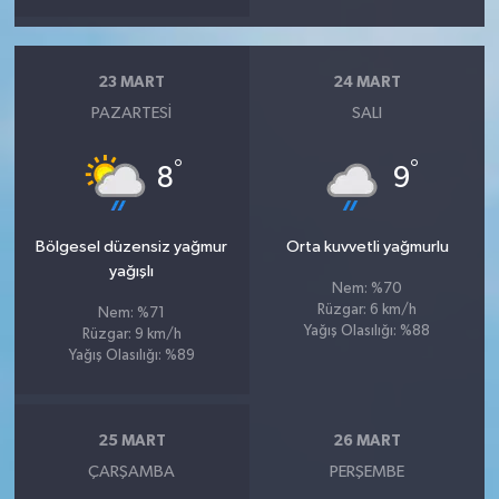
23 MART
24 MART
PAZARTESI
SALI
°
°
8
9
Bölgesel düzensiz yağmur
Orta kuvvetli yağmurlu
yağışlı
Nem: %70
Rüzgar: 6 km/h
Nem: %71
Yağış Olasılığı: %88
Rüzgar: 9 km/h
Yağış Olasılığı: %89
25 MART
26 MART
ÇARŞAMBA
PERŞEMBE