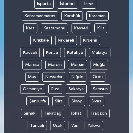
Isparta
İstanbul
İzmir
Kahramanmaraş
Karabük
Karaman
Kars
Kastamonu
Kayseri
Kilis
Kırıkkale
Kırklareli
Kırşehir
Kocaeli
Konya
Kütahya
Malatya
Manisa
Mardin
Mersin
Muğla
Muş
Nevşehir
Niğde
Ordu
Osmaniye
Rize
Sakarya
Samsun
Şanlıurfa
Siirt
Sinop
Sivas
Şırnak
Tekirdağ
Tokat
Trabzon
Tunceli
Uşak
Van
Yalova