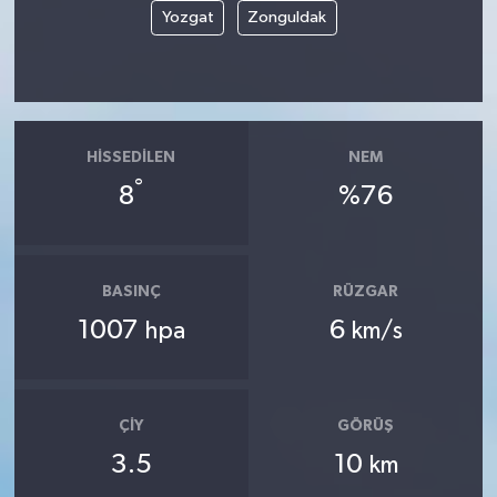
Yozgat
Zonguldak
HISSEDILEN
NEM
°
8
%76
BASINÇ
RÜZGAR
1007
6
hpa
km/s
ÇIY
GÖRÜŞ
3.5
10
km