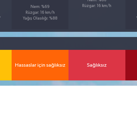
Nem: %66
Rüzgar: 16 km/h
Nem: %69
Rüzgar: 16 km/h
7
Yağış Olasılığı: %88
Hassaslar için sağlıksız
Sağlıksız