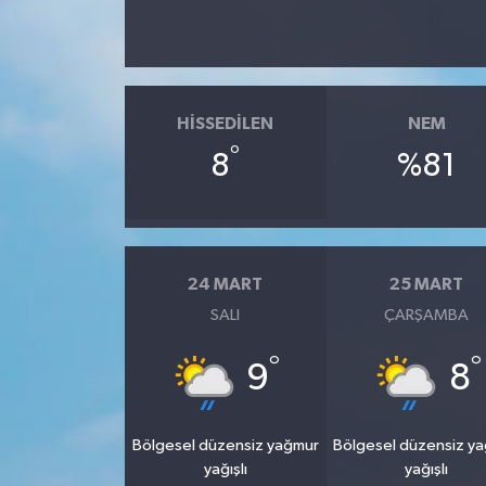
HISSEDILEN
NEM
°
8
%81
24 MART
25 MART
SALI
ÇARŞAMBA
°
°
9
8
Bölgesel düzensiz yağmur
Bölgesel düzensiz y
yağışlı
yağışlı