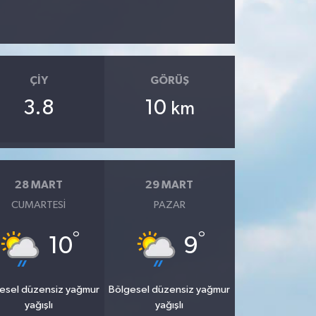
ÇIY
GÖRÜŞ
3.8
10
km
28 MART
29 MART
CUMARTESI
PAZAR
°
°
10
9
esel düzensiz yağmur
Bölgesel düzensiz yağmur
yağışlı
yağışlı