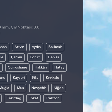
0 mm, Çiy Noktası: 3.8,
8
ahan
Artvin
Aydın
Balıkesir
le
Çankırı
Çorum
Denizli
Gümüşhane
Hakkâri
Hatay
onu
Kayseri
Kilis
Kırıkkale
Muğla
Muş
Nevşehir
Niğde
Tekirdağ
Tokat
Trabzon