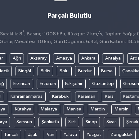
Parçalı Bulutlu
°
ıcaklık: 8
, Basınç: 1008 hPa, Rüzgar: 7 km/s, Toplam Yağış: 
Görüş Mesafesi: 10 km, Gün Doğumu: 6:43, Gün Batımı: 18:5
ar
Ağrı
Aksaray
Amasya
Ankara
Antalya
Ard
lecik
Bingöl
Bitlis
Bolu
Burdur
Bursa
Çanakka
ığ
Erzincan
Erzurum
Eskişehir
Gaziantep
Giresun
r
Kahramanmaraş
Karabük
Karaman
Kars
Kastam
nya
Kütahya
Malatya
Manisa
Mardin
Mersin
arya
Samsun
Şanlıurfa
Siirt
Sinop
Sivas
Şırnak
Tunceli
Uşak
Van
Yalova
Yozgat
Zonguldak