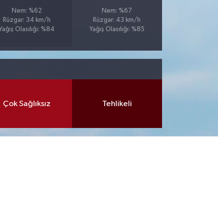
Nem: %62
Nem: %67
Rüzgar: 34 km/h
Rüzgar: 43 km/h
Yağış Olasılığı: %84
Yağış Olasılığı: %85
Çok Sağlıksız
Tehlikeli