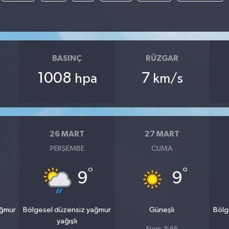
BASINÇ
RÜZGAR
1008
7
hpa
km/s
26 MART
27 MART
PERŞEMBE
CUMA
°
°
9
9
ağmur
Bölgesel düzensiz yağmur
Güneşli
Bölg
yağışlı