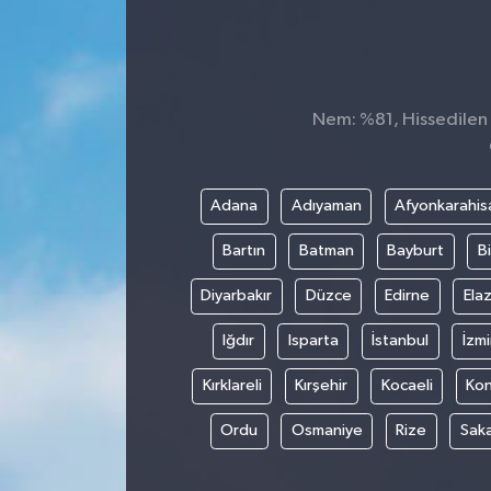
Konsorsiyum
PROJECTS
Nem: %81, Hissedilen S
PROJELER
PROJELER İNGİLİZCE
Adana
Adıyaman
Afyonkarahis
Bartın
Batman
Bayburt
Bi
YEREL MEDYA RAPORU
Diyarbakır
Düzce
Edirne
Elaz
Iğdır
Isparta
İstanbul
İzmi
Kırklareli
Kırşehir
Kocaeli
Ko
Ordu
Osmaniye
Rize
Sak