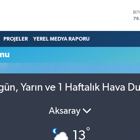
BI
79
DO
45
EU
PROJELER
YEREL MEDYA RAPORU
53
ST
umu
61
G.
68
Bİ
14
ün, Yarın ve 1 Haftalık Hava 
Aksaray
°
13