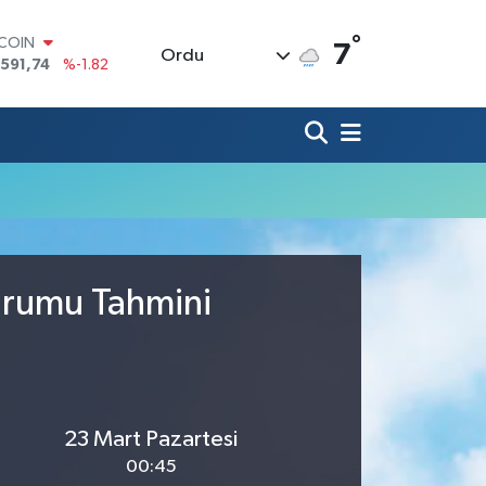
°
TCOIN
7
Ordu
.591,74
%-1.82
LAR
,43620
%0.02
RO
,38690
%0.19
ERLİN
,60380
%0.18
ALTIN
62,09000
%0.19
ST100
.598,00
%0
Durumu Tahmini
23 Mart Pazartesi
00:45