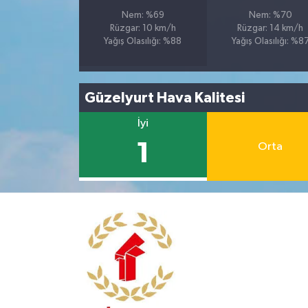
Nem: %69
Nem: %70
Rüzgar: 10 km/h
Rüzgar: 14 km/h
Yağış Olasılığı: %88
Yağış Olasılığı: %8
Güzelyurt Hava Kalitesi
İyi
1
Orta