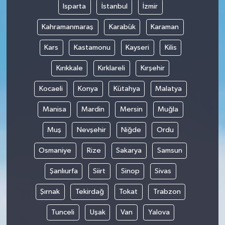
Isparta
İstanbul
İzmir
Kahramanmaraş
Karabük
Karaman
Kars
Kastamonu
Kayseri
Kilis
Kırıkkale
Kırklareli
Kırşehir
Kocaeli
Konya
Kütahya
Malatya
Manisa
Mardin
Mersin
Muğla
Muş
Nevşehir
Niğde
Ordu
Osmaniye
Rize
Sakarya
Samsun
Şanlıurfa
Siirt
Sinop
Sivas
Şırnak
Tekirdağ
Tokat
Trabzon
Tunceli
Uşak
Van
Yalova