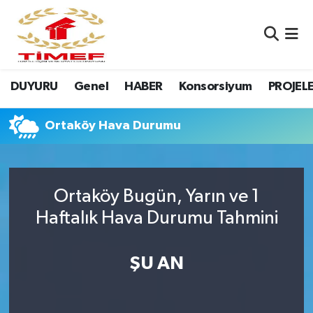
Anasayfa Kutu
Nöbetçi Eczaneler
DUYURU
Genel
HABER
Konsorsiyum
PROJEL
Anasayfa Manşet
Hava Durumu
Canlı Yayın
Namaz Vakitleri
Ortaköy Hava Durumu
DUYURU
Trafik Durumu
Ortaköy Bugün, Yarın ve 1
Erasmus
Süper Lig Puan Durumu ve Fikstür
Haftalık Hava Durumu Tahmini
GALERİ
Tüm Manşetler
ŞU AN
Genel
Son Dakika Haberleri
HABER
Haber Arşivi