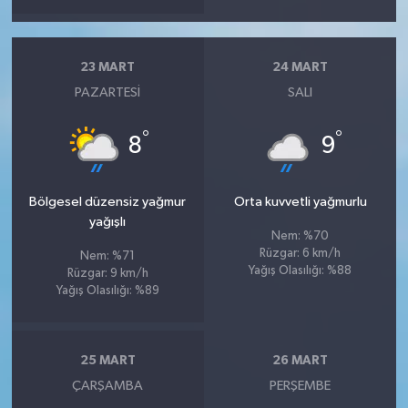
23 MART
24 MART
PAZARTESI
SALI
°
°
8
9
Bölgesel düzensiz yağmur
Orta kuvvetli yağmurlu
yağışlı
Nem: %70
Rüzgar: 6 km/h
Nem: %71
Yağış Olasılığı: %88
Rüzgar: 9 km/h
Yağış Olasılığı: %89
25 MART
26 MART
ÇARŞAMBA
PERŞEMBE