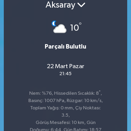
Aksaray
Konsorsiyum
°
PROJECTS
10
PROJELER
Parçalı Bulutlu
PROJELER İNGİLİZCE
22 Mart Pazar
YEREL MEDYA RAPORU
21:45
°
Nem: %76, Hissedilen Sıcaklık: 8
,
Basınç: 1007 hPa, Rüzgar: 10 km/s,
Toplam Yağış: 0 mm, Çiy Noktası:
3.5,
Görüş Mesafesi: 10 km, Gün
Doğumu: 6:44, Gün Batımı: 18:57