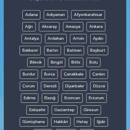
Adana
Adıyaman
Afyonkarahisar
Ağrı
Aksaray
Amasya
Ankara
Antalya
Ardahan
Artvin
Aydın
Balıkesir
Bartın
Batman
Bayburt
Bilecik
Bingöl
Bitlis
Bolu
Burdur
Bursa
Çanakkale
Çankırı
Çorum
Denizli
Diyarbakır
Düzce
Edirne
Elazığ
Erzincan
Erzurum
Eskişehir
Gaziantep
Giresun
Gümüşhane
Hakkâri
Hatay
Iğdır