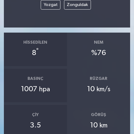
Yozgat
Zonguldak
HISSEDILEN
NEM
°
8
%76
BASINÇ
RÜZGAR
1007
10
hpa
km/s
ÇIY
GÖRÜŞ
3.5
10
km