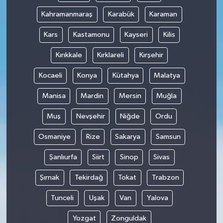
Kahramanmaraş
Karabük
Karaman
Kars
Kastamonu
Kayseri
Kilis
Kırıkkale
Kırklareli
Kırşehir
Kocaeli
Konya
Kütahya
Malatya
Manisa
Mardin
Mersin
Muğla
Muş
Nevşehir
Niğde
Ordu
Osmaniye
Rize
Sakarya
Samsun
Şanlıurfa
Siirt
Sinop
Sivas
Şırnak
Tekirdağ
Tokat
Trabzon
Tunceli
Uşak
Van
Yalova
Yozgat
Zonguldak