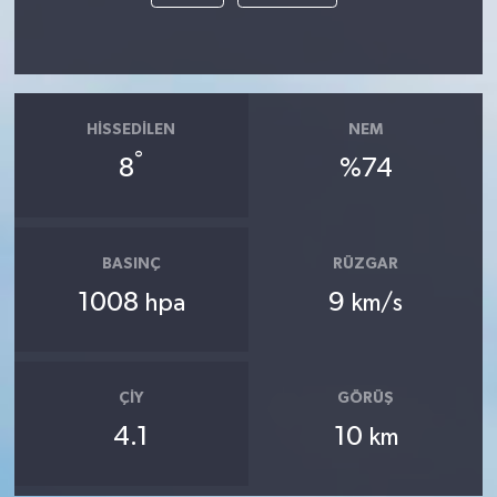
HISSEDILEN
NEM
°
8
%74
BASINÇ
RÜZGAR
1008
9
hpa
km/s
ÇIY
GÖRÜŞ
4.1
10
km