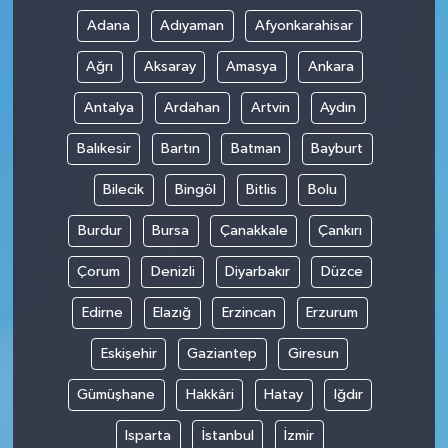
Adana
Adıyaman
Afyonkarahisar
Ağrı
Aksaray
Amasya
Ankara
Antalya
Ardahan
Artvin
Aydın
Balıkesir
Bartın
Batman
Bayburt
Bilecik
Bingöl
Bitlis
Bolu
Burdur
Bursa
Çanakkale
Çankırı
Çorum
Denizli
Diyarbakır
Düzce
Edirne
Elazığ
Erzincan
Erzurum
Eskişehir
Gaziantep
Giresun
Gümüşhane
Hakkâri
Hatay
Iğdır
Isparta
İstanbul
İzmir