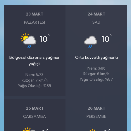
23 MART
24 MART
PAZARTESI
SALI
°
°
10
10
Bölgesel düzensiz yağmur
Orta kuvvetli yağmurlu
yağışlı
Nem: %86
Rüzgar: 6 km/h
Nem: %73
Yağış Olasılığı: %87
Rüzgar: 7 km/h
Yağış Olasılığı: %89
25 MART
26 MART
ÇARŞAMBA
PERŞEMBE