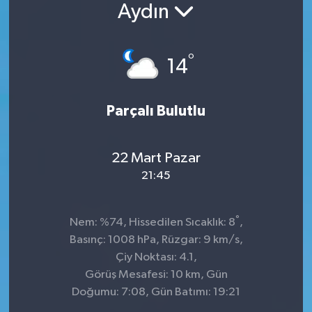
Aydın
Konsorsiyum
°
PROJECTS
14
PROJELER
Parçalı Bulutlu
PROJELER İNGİLİZCE
22 Mart Pazar
YEREL MEDYA RAPORU
21:45
°
Nem: %74, Hissedilen Sıcaklık: 8
,
Basınç: 1008 hPa, Rüzgar: 9 km/s,
Çiy Noktası: 4.1,
Görüş Mesafesi: 10 km, Gün
Doğumu: 7:08, Gün Batımı: 19:21