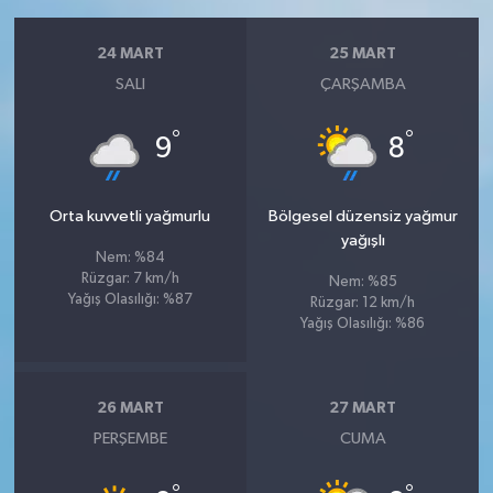
24 MART
25 MART
SALI
ÇARŞAMBA
°
°
9
8
Orta kuvvetli yağmurlu
Bölgesel düzensiz yağmur
yağışlı
Nem: %84
Rüzgar: 7 km/h
Nem: %85
Yağış Olasılığı: %87
Rüzgar: 12 km/h
Yağış Olasılığı: %86
26 MART
27 MART
PERŞEMBE
CUMA