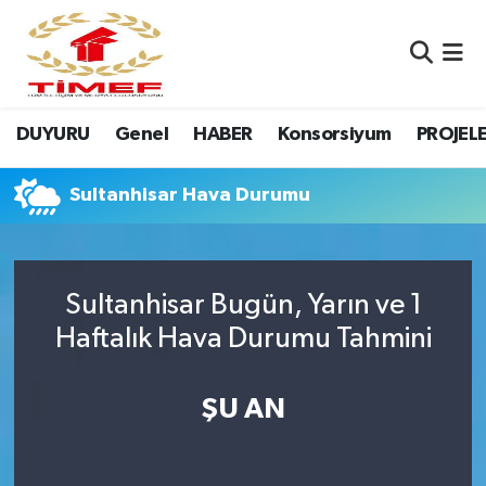
Anasayfa Kutu
Nöbetçi Eczaneler
DUYURU
Genel
HABER
Konsorsiyum
PROJEL
Anasayfa Manşet
Hava Durumu
Canlı Yayın
Namaz Vakitleri
Sultanhisar Hava Durumu
DUYURU
Trafik Durumu
Sultanhisar Bugün, Yarın ve 1
Erasmus
Süper Lig Puan Durumu ve Fikstür
Haftalık Hava Durumu Tahmini
GALERİ
Tüm Manşetler
ŞU AN
Genel
Son Dakika Haberleri
HABER
Haber Arşivi