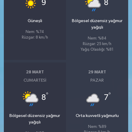
°
°
9
8
Güneşli
Bölgesel düzensiz yağmur
yağışlı
Nem: %74
Rüzgar: 8 km/h
Nem: %84
Rüzgar: 25 km/h
Yağış Olasılığı: %81
28 MART
29 MART
CUMARTESI
PAZAR
°
°
8
7
Bölgesel düzensiz yağmur
Orta kuvvetli yağmurlu
yağışlı
Nem: %89