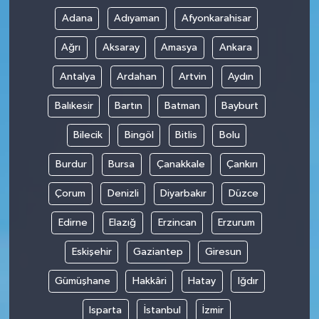
Adana
Adıyaman
Afyonkarahisar
Ağrı
Aksaray
Amasya
Ankara
Antalya
Ardahan
Artvin
Aydın
Balıkesir
Bartın
Batman
Bayburt
Bilecik
Bingöl
Bitlis
Bolu
Burdur
Bursa
Çanakkale
Çankırı
Çorum
Denizli
Diyarbakır
Düzce
Edirne
Elazığ
Erzincan
Erzurum
Eskişehir
Gaziantep
Giresun
Gümüşhane
Hakkâri
Hatay
Iğdır
Isparta
İstanbul
İzmir