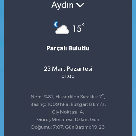
Aydın
Konsorsiyum
°
PROJECTS
15
PROJELER
Parçalı Bulutlu
PROJELER İNGİLİZCE
23 Mart Pazartesi
YEREL MEDYA RAPORU
01:00
°
Nem: %81, Hissedilen Sıcaklık: 7
,
Basınç: 1009 hPa, Rüzgar: 8 km/s,
Çiy Noktası: 4,
Görüş Mesafesi: 10 km, Gün
Doğumu: 7:07, Gün Batımı: 19:23