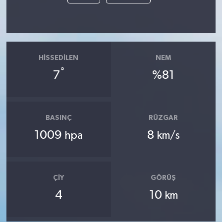
HISSEDILEN
NEM
°
7
%81
BASINÇ
RÜZGAR
1009
8
hpa
km/s
ÇIY
GÖRÜŞ
4
10
km