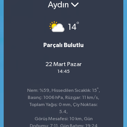
Aydın
Konsorsiyum
°
PROJECTS
14
PROJELER
Parçalı Bulutlu
PROJELER İNGİLİZCE
22 Mart Pazar
YEREL MEDYA RAPORU
14:45
°
Nem: %59, Hissedilen Sıcaklık: 15
,
Basınç: 1006 hPa, Rüzgar: 11 km/s,
Toplam Yağış: 0 mm, Çiy Noktası:
5.4,
Görüş Mesafesi: 10 km, Gün
Doğumu: 7:11, Gün Batımı: 19:24