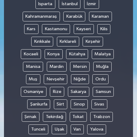
Isparta
İstanbul
İzmir
Kahramanmaraş
Karabük
Karaman
Kars
Kastamonu
Kayseri
Kilis
Kırıkkale
Kırklareli
Kırşehir
Kocaeli
Konya
Kütahya
Malatya
Manisa
Mardin
Mersin
Muğla
Muş
Nevşehir
Niğde
Ordu
Osmaniye
Rize
Sakarya
Samsun
Şanlıurfa
Siirt
Sinop
Sivas
Şırnak
Tekirdağ
Tokat
Trabzon
Tunceli
Uşak
Van
Yalova