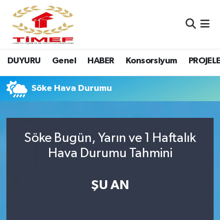
Anasayfa Kutu
Nöbetçi Eczaneler
DUYURU
Genel
HABER
Konsorsiyum
PROJEL
Anasayfa Manşet
Hava Durumu
Canlı Yayın
Namaz Vakitleri
Söke Hava Durumu
DUYURU
Trafik Durumu
Söke Bugün, Yarın ve 1 Haftalık
Erasmus
Süper Lig Puan Durumu ve Fikstür
Hava Durumu Tahmini
GALERİ
Tüm Manşetler
ŞU AN
Genel
Son Dakika Haberleri
HABER
Haber Arşivi