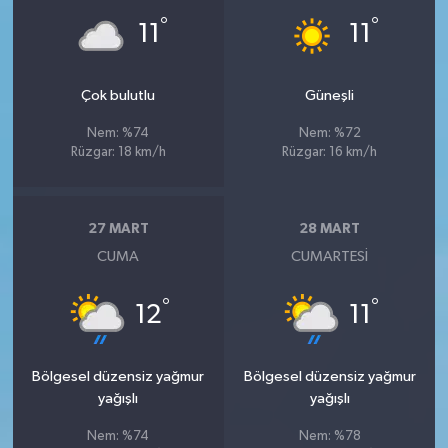
°
°
11
11
Çok bulutlu
Güneşli
Nem: %74
Nem: %72
Rüzgar: 18 km/h
Rüzgar: 16 km/h
27 MART
28 MART
CUMA
CUMARTESI
°
°
12
11
Bölgesel düzensiz yağmur
Bölgesel düzensiz yağmur
yağışlı
yağışlı
Nem: %74
Nem: %78