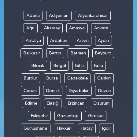
Adana
Adıyaman
Afyonkarahisar
Ağrı
Aksaray
Amasya
Ankara
Antalya
Ardahan
Artvin
Aydın
Balıkesir
Bartın
Batman
Bayburt
Bilecik
Bingöl
Bitlis
Bolu
Burdur
Bursa
Çanakkale
Çankırı
Çorum
Denizli
Diyarbakır
Düzce
Edirne
Elazığ
Erzincan
Erzurum
Eskişehir
Gaziantep
Giresun
Gümüşhane
Hakkâri
Hatay
Iğdır