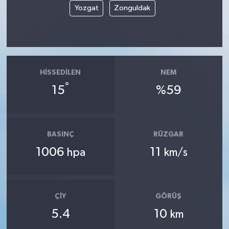
Yozgat
Zonguldak
HISSEDILEN
NEM
°
15
%59
BASINÇ
RÜZGAR
1006
11
hpa
km/s
ÇIY
GÖRÜŞ
5.4
10
km