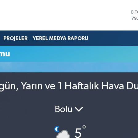
BI
79
DO
45
EU
PROJELER
YEREL MEDYA RAPORU
53
ST
umu
61
G.
68
Bİ
14
ün, Yarın ve 1 Haftalık Hava 
Bolu
°
5