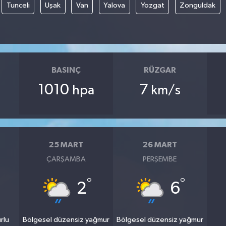
Tunceli
Uşak
Van
Yalova
Yozgat
Zonguldak
BASINÇ
RÜZGAR
1010
7
hpa
km/s
25 MART
26 MART
ÇARŞAMBA
PERŞEMBE
°
°
2
6
rlu
Bölgesel düzensiz yağmur
Bölgesel düzensiz yağmur