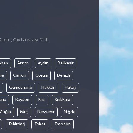
0 mm, Çiy Noktası: 2.4,
ahan
Artvin
Aydın
Balıkesir
le
Çankırı
Çorum
Denizli
Gümüşhane
Hakkâri
Hatay
onu
Kayseri
Kilis
Kırıkkale
Muğla
Muş
Nevşehir
Niğde
Tekirdağ
Tokat
Trabzon