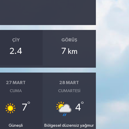
ÇIY
GÖRÜŞ
2.4
7
km
27 MART
28 MART
CUMA
CUMARTESI
°
°
7
4
Güneşli
Bölgesel düzensiz yağmur