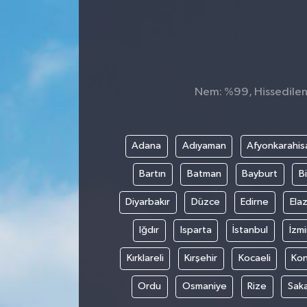
Konsorsiyum
PROJECTS
Nem: %99, Hissedilen 
PROJELER
PROJELER İNGİLİZCE
Adana
Adıyaman
Afyonkarahis
YEREL MEDYA RAPORU
Bartın
Batman
Bayburt
Bi
Diyarbakır
Düzce
Edirne
Elaz
Iğdır
Isparta
İstanbul
İzmi
Kırklareli
Kırşehir
Kocaeli
Ko
Ordu
Osmaniye
Rize
Sak