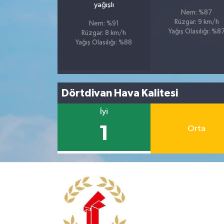
yağışlı
Nem: %87
Rüzgar: 9 km/h
Nem: %91
Yağış Olasılığı: %8
Rüzgar: 8 km/h
Yağış Olasılığı: %88
Dörtdivan Hava Kalitesi
İyi
1
Orta