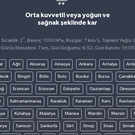
Orta kuvvetli veya yoğun ve
sağnak şeklinde kar
°
Sıcaklık: 2
, Basınç: 1010 hPa, Rüzgar: 7 km/s, Toplam Yağış: 
Görüş Mesafesi: 7 km, Gün Doğumu: 6:52, Gün Batımı: 19:05
ar
Ağrı
Aksaray
Amasya
Ankara
Antalya
Ard
lecik
Bingöl
Bitlis
Bolu
Burdur
Bursa
Çanakka
ığ
Erzincan
Erzurum
Eskişehir
Gaziantep
Giresun
r
Kahramanmaraş
Karabük
Karaman
Kars
Kastam
nya
Kütahya
Malatya
Manisa
Mardin
Mersin
arya
Samsun
Şanlıurfa
Siirt
Sinop
Sivas
Şırnak