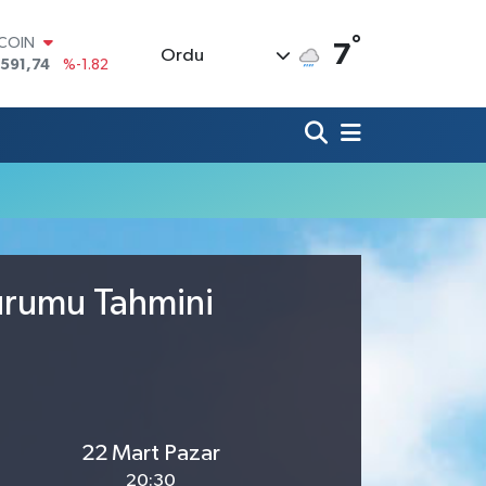
°
TCOIN
7
Ordu
.591,74
%-1.82
LAR
,43620
%0.02
RO
,38690
%0.19
ERLİN
,60380
%0.18
ALTIN
62,09000
%0.19
ST100
.598,00
%0
Durumu Tahmini
22 Mart Pazar
20:30