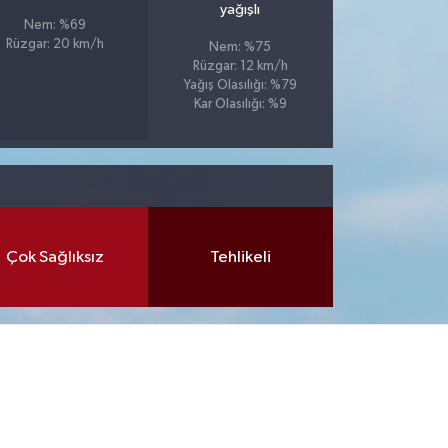
yağışlı
Nem: %69
Rüzgar: 20 km/h
Nem: %75
Rüzgar: 12 km/h
Yağış Olasılığı: %79
Kar Olasılığı: %9
Çok Sağlıksız
Tehlikeli