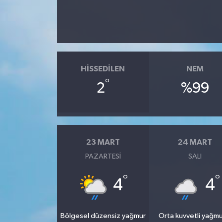
HISSEDILEN
NEM
°
2
%99
23 MART
24 MART
PAZARTESI
SALI
°
°
4
4
Bölgesel düzensiz yağmur
Orta kuvvetli yağmu