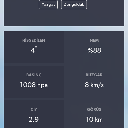
Yozgat
Zonguldak
HISSEDILEN
NEM
°
4
%88
BASINÇ
RÜZGAR
1008
8
hpa
km/s
ÇIY
GÖRÜŞ
2.9
10
km