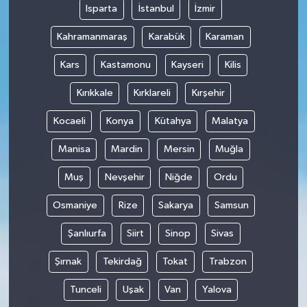
Isparta
İstanbul
İzmir
Kahramanmaraş
Karabük
Karaman
Kars
Kastamonu
Kayseri
Kilis
Kırıkkale
Kırklareli
Kırşehir
Kocaeli
Konya
Kütahya
Malatya
Manisa
Mardin
Mersin
Muğla
Muş
Nevşehir
Niğde
Ordu
Osmaniye
Rize
Sakarya
Samsun
Şanlıurfa
Siirt
Sinop
Sivas
Şırnak
Tekirdağ
Tokat
Trabzon
Tunceli
Uşak
Van
Yalova