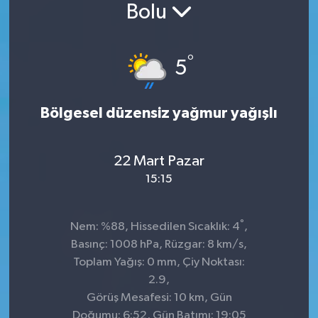
Bolu
Konsorsiyum
°
PROJECTS
5
PROJELER
Bölgesel düzensiz yağmur yağışlı
PROJELER İNGİLİZCE
22 Mart Pazar
YEREL MEDYA RAPORU
15:15
°
Nem: %88, Hissedilen Sıcaklık: 4
,
Basınç: 1008 hPa, Rüzgar: 8 km/s,
Toplam Yağış: 0 mm, Çiy Noktası:
2.9,
Görüş Mesafesi: 10 km, Gün
Doğumu: 6:52, Gün Batımı: 19:05