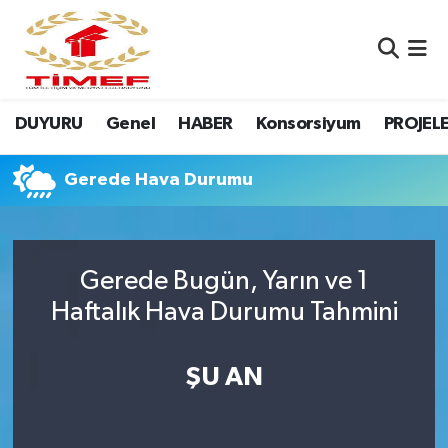
Anasayfa Kutu
Nöbetçi Eczaneler
DUYURU
Genel
HABER
Konsorsiyum
PROJEL
Anasayfa Manşet
Hava Durumu
Canlı Yayın
Namaz Vakitleri
Gerede Hava Durumu
DUYURU
Trafik Durumu
Gerede Bugün, Yarın ve 1
Erasmus
Süper Lig Puan Durumu ve Fikstür
Haftalık Hava Durumu Tahmini
GALERİ
Tüm Manşetler
ŞU AN
Genel
Son Dakika Haberleri
HABER
Haber Arşivi