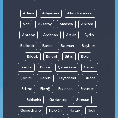
Adana
Adıyaman
Afyonkarahisar
Ağrı
Aksaray
Amasya
Ankara
Antalya
Ardahan
Artvin
Aydın
Balıkesir
Bartın
Batman
Bayburt
Bilecik
Bingöl
Bitlis
Bolu
Burdur
Bursa
Çanakkale
Çankırı
Çorum
Denizli
Diyarbakır
Düzce
Edirne
Elazığ
Erzincan
Erzurum
Eskişehir
Gaziantep
Giresun
Gümüşhane
Hakkâri
Hatay
Iğdır