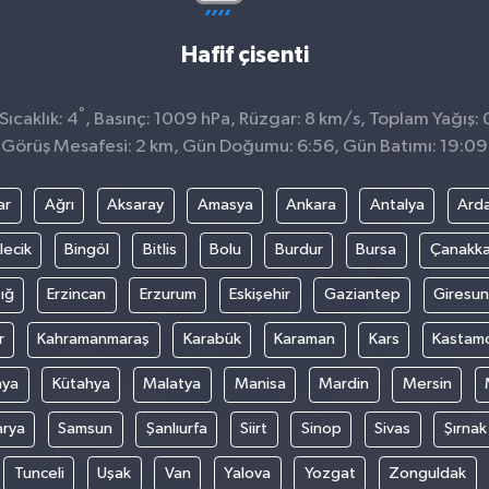
Hafif çisenti
°
ıcaklık: 4
, Basınç: 1009 hPa, Rüzgar: 8 km/s, Toplam Yağış: 
Görüş Mesafesi: 2 km, Gün Doğumu: 6:56, Gün Batımı: 19:09
ar
Ağrı
Aksaray
Amasya
Ankara
Antalya
Ard
lecik
Bingöl
Bitlis
Bolu
Burdur
Bursa
Çanakka
ığ
Erzincan
Erzurum
Eskişehir
Gaziantep
Giresun
r
Kahramanmaraş
Karabük
Karaman
Kars
Kastam
nya
Kütahya
Malatya
Manisa
Mardin
Mersin
arya
Samsun
Şanlıurfa
Siirt
Sinop
Sivas
Şırnak
Tunceli
Uşak
Van
Yalova
Yozgat
Zonguldak