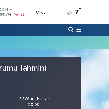
°
TCOIN
7
Ordu
.591,74
%-1.82
LAR
,43620
%0.02
RO
,38690
%0.19
ERLİN
,60380
%0.18
ALTIN
62,09000
%0.19
ST100
.598,00
%0
urumu Tahmini
22 Mart Pazar
20:00