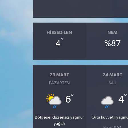
HISSEDILEN
NEM
°
4
%87
23 MART
24 MART
PAZARTESI
SALI
°
°
6
4
Bölgesel düzensiz yağmur
Orta kuvvetli yağmu
yağışlı