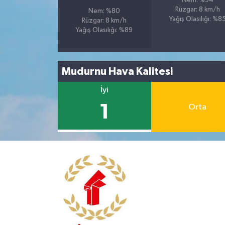
Nem: %94
Rüzgar: 8 km/h
Nem: %80
Yağış Olasılığı: %8
Rüzgar: 8 km/h
Yağış Olasılığı: %89
Mudurnu Hava Kalitesi
İyi
1
Orta