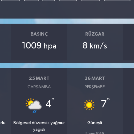
BASINÇ
RÜZGAR
1009
8
hpa
km/s
25 MART
26 MART
ÇARŞAMBA
PERŞEMBE
°
°
4
7
rlu
Bölgesel düzensiz yağmur
Güneşli
yağışlı