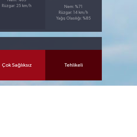
Nem: %65
Rüzgar: 25 km/h
Nem: %71
Rüzgar: 14 km/h
Yağış Olasılığı: %85
Çok Sağlıksız
Tehlikeli