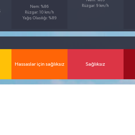
Nem: %69
Rüzgar: 9 km/h
Nem: %86
5
Rüzgar: 10 km/h
Yağış Olasılığı: %89
Hassaslar için sağlıksız
Sağlıksız