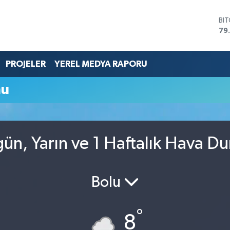
BI
79
DO
45
EU
PROJELER
YEREL MEDYA RAPORU
53
ST
mu
61
G.
68
Bİ
14
n, Yarın ve 1 Haftalık Hava D
Bolu
°
8