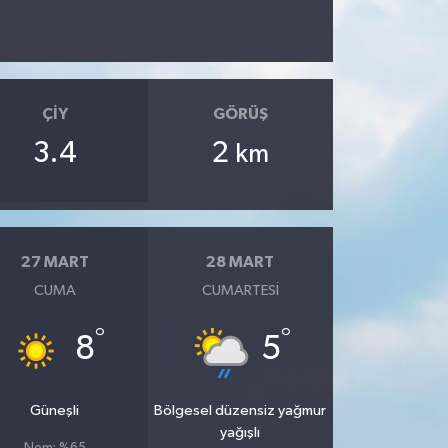
ÇIY
GÖRÜŞ
3.4
2
km
27 MART
28 MART
CUMA
CUMARTESI
°
°
8
5
Güneşli
Bölgesel düzensiz yağmur
yağışlı