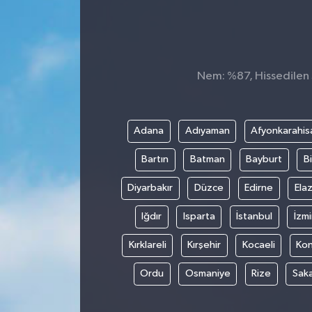
Konsorsiyum
PROJECTS
Nem: %87, Hissedilen S
PROJELER
PROJELER İNGİLİZCE
Adana
Adıyaman
Afyonkarahis
Bartın
Batman
Bayburt
Bi
YEREL MEDYA RAPORU
Diyarbakır
Düzce
Edirne
Elaz
Iğdır
Isparta
İstanbul
İzmi
Kırklareli
Kırşehir
Kocaeli
Ko
Ordu
Osmaniye
Rize
Sak