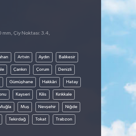
0 mm, Çiy Noktası: 3.4,
ahan
Artvin
Aydın
Balıkesir
le
Çankırı
Çorum
Denizli
Gümüşhane
Hakkâri
Hatay
onu
Kayseri
Kilis
Kırıkkale
Muğla
Muş
Nevşehir
Niğde
Tekirdağ
Tokat
Trabzon