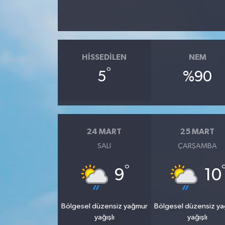
HISSEDILEN
NEM
°
5
%90
24 MART
25 MART
SALI
ÇARŞAMBA
°
9
10
Bölgesel düzensiz yağmur
Bölgesel düzensiz y
yağışlı
yağışlı