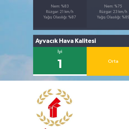
Nem: %83
Nem: %75
Rüzgar: 21 km/h
Rüzgar: 23 km/h
Yağış Olasılığı: %87
Yağış Olasılığı: %8
Ayvacık Hava Kalitesi
İyi
1
Orta