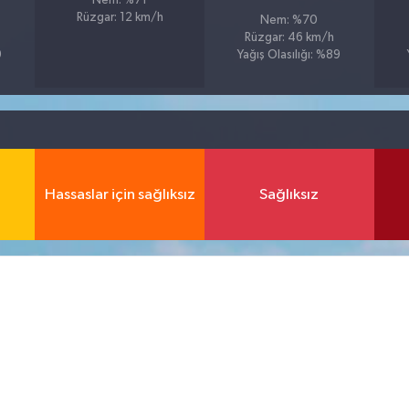
Nem: %71
Rüzgar: 12 km/h
Nem: %70
Rüzgar: 46 km/h
9
Yağış Olasılığı: %89
Hassaslar için sağlıksız
Sağlıksız