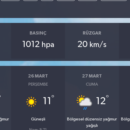
BASINÇ
RÜZGAR
1012
20
hpa
km/s
26 MART
27 MART
PERŞEMBE
CUMA
°
°
°
11
12
ağmur
Güneşli
Bölgesel düzensiz yağmur
Bölg
yağışlı