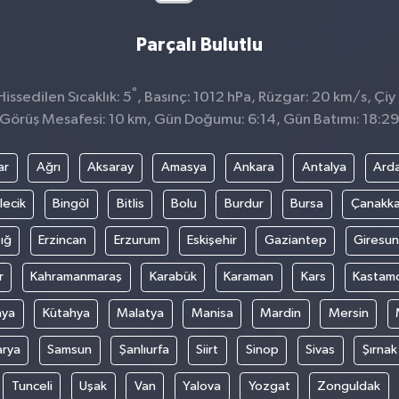
Parçalı Bulutlu
°
ssedilen Sıcaklık: 5
, Basınç: 1012 hPa, Rüzgar: 20 km/s, Çiy 
Görüş Mesafesi: 10 km, Gün Doğumu: 6:14, Gün Batımı: 18:2
ar
Ağrı
Aksaray
Amasya
Ankara
Antalya
Ard
lecik
Bingöl
Bitlis
Bolu
Burdur
Bursa
Çanakka
ığ
Erzincan
Erzurum
Eskişehir
Gaziantep
Giresun
r
Kahramanmaraş
Karabük
Karaman
Kars
Kastam
nya
Kütahya
Malatya
Manisa
Mardin
Mersin
arya
Samsun
Şanlıurfa
Siirt
Sinop
Sivas
Şırnak
Tunceli
Uşak
Van
Yalova
Yozgat
Zonguldak