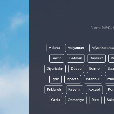
Konsorsiyum
PROJECTS
Nem: %90, Hi
PROJELER
PROJELER İNGİLİZCE
Adana
Adıyaman
Afyonkarahis
Bartın
Batman
Bayburt
Bi
YEREL MEDYA RAPORU
Diyarbakır
Düzce
Edirne
Elaz
Iğdır
Isparta
İstanbul
İzmi
Kırklareli
Kırşehir
Kocaeli
Ko
Ordu
Osmaniye
Rize
Sak