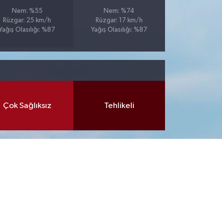
Nem: %55
Nem: %74
Rüzgar: 25 km/h
Rüzgar: 17 km/h
Yağış Olasılığı: %87
Yağış Olasılığı: %87
Çok Sağlıksız
Tehlikeli