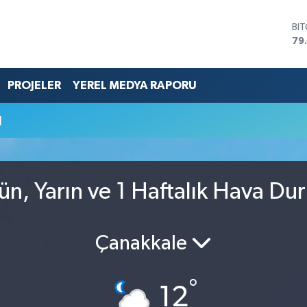
BI
79
DO
45
EU
PROJELER
YEREL MEDYA RAPORU
53
ST
u
61
G.
68
Bİ
14
ün, Yarın ve 1 Haftalık Hava Du
Çanakkale
°
12