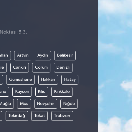
Noktası: 5.3,
9
ahan
Artvin
Aydın
Balıkesir
le
Çankırı
Çorum
Denizli
Gümüşhane
Hakkâri
Hatay
onu
Kayseri
Kilis
Kırıkkale
Muğla
Muş
Nevşehir
Niğde
Tekirdağ
Tokat
Trabzon