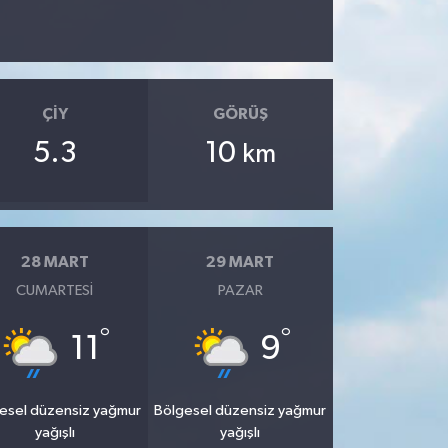
ÇIY
GÖRÜŞ
5.3
10
km
28 MART
29 MART
CUMARTESI
PAZAR
°
°
11
9
esel düzensiz yağmur
Bölgesel düzensiz yağmur
yağışlı
yağışlı