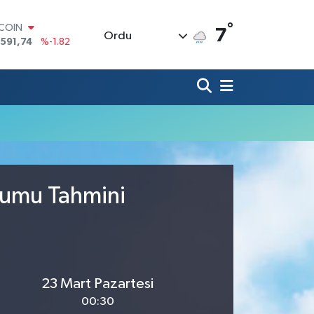
°
TCOIN
7
Ordu
.591,74
%-1.82
LAR
,43620
%0.02
RO
,38690
%0.19
ERLİN
,60380
%0.18
ALTIN
62,09000
%0.19
ST100
.598,00
%0
rumu Tahmini
23 Mart Pazartesi
00:30