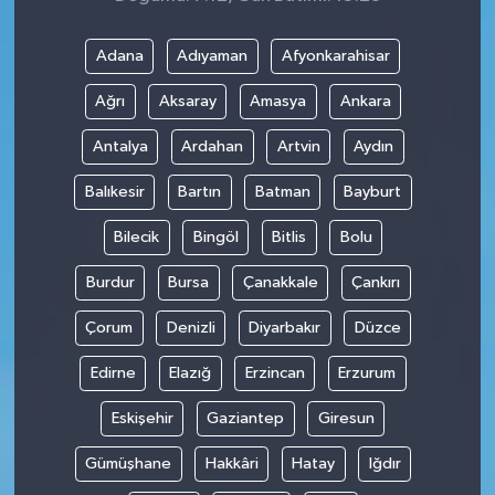
Adana
Adıyaman
Afyonkarahisar
Ağrı
Aksaray
Amasya
Ankara
Antalya
Ardahan
Artvin
Aydın
Balıkesir
Bartın
Batman
Bayburt
Bilecik
Bingöl
Bitlis
Bolu
Burdur
Bursa
Çanakkale
Çankırı
Çorum
Denizli
Diyarbakır
Düzce
Edirne
Elazığ
Erzincan
Erzurum
Eskişehir
Gaziantep
Giresun
Gümüşhane
Hakkâri
Hatay
Iğdır