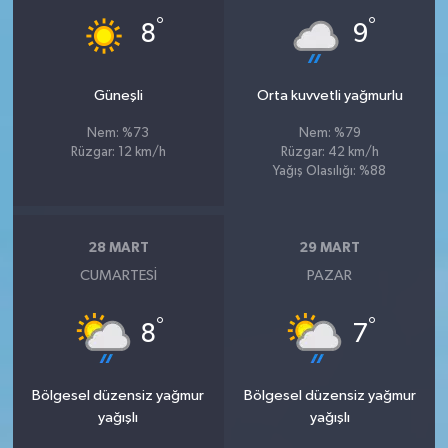
°
°
8
9
Güneşli
Orta kuvvetli yağmurlu
Nem: %73
Nem: %79
Rüzgar: 12 km/h
Rüzgar: 42 km/h
Yağış Olasılığı: %88
28 MART
29 MART
CUMARTESI
PAZAR
°
°
8
7
Bölgesel düzensiz yağmur
Bölgesel düzensiz yağmur
yağışlı
yağışlı