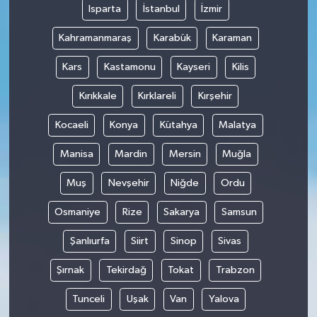
Isparta
İstanbul
İzmir
Kahramanmaraş
Karabük
Karaman
Kars
Kastamonu
Kayseri
Kilis
Kırıkkale
Kırklareli
Kırşehir
Kocaeli
Konya
Kütahya
Malatya
Manisa
Mardin
Mersin
Muğla
Muş
Nevşehir
Niğde
Ordu
Osmaniye
Rize
Sakarya
Samsun
Şanlıurfa
Siirt
Sinop
Sivas
Şırnak
Tekirdağ
Tokat
Trabzon
Tunceli
Uşak
Van
Yalova