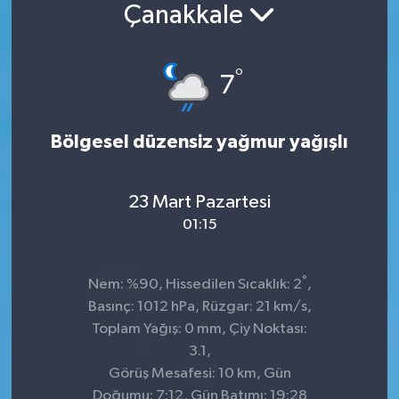
Çanakkale
Konsorsiyum
°
PROJECTS
7
PROJELER
Bölgesel düzensiz yağmur yağışlı
PROJELER İNGİLİZCE
23 Mart Pazartesi
YEREL MEDYA RAPORU
01:15
°
Nem: %90, Hissedilen Sıcaklık: 2
,
Basınç: 1012 hPa, Rüzgar: 21 km/s,
Toplam Yağış: 0 mm, Çiy Noktası:
3.1,
Görüş Mesafesi: 10 km, Gün
Doğumu: 7:12, Gün Batımı: 19:28