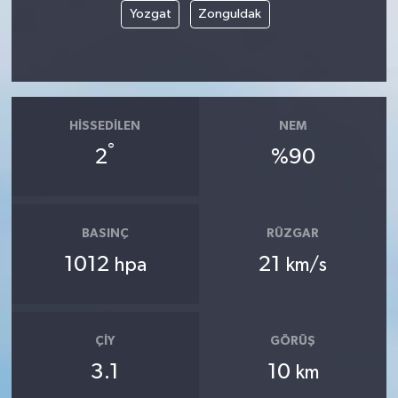
Yozgat
Zonguldak
HISSEDILEN
NEM
°
2
%90
BASINÇ
RÜZGAR
1012
21
hpa
km/s
ÇIY
GÖRÜŞ
3.1
10
km