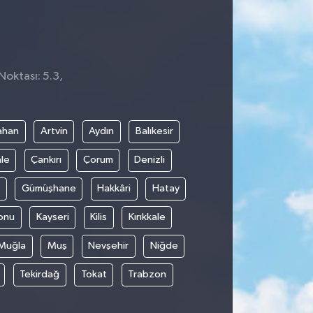
Noktası: 5.3,
0
ahan
Artvin
Aydın
Balıkesir
le
Çankırı
Çorum
Denizli
Gümüşhane
Hakkâri
Hatay
onu
Kayseri
Kilis
Kırıkkale
Muğla
Muş
Nevşehir
Niğde
Tekirdağ
Tokat
Trabzon