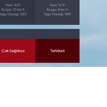
Nem: %57
Nem: %74
Rüzgar: 35 km/h
Rüzgar: 8 km/h
Yağış Olasılığı: %83
Yağış Olasılığı: %89
Çok Sağlıksız
Tehlikeli