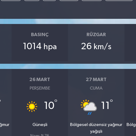
BASINÇ
RÜZGAR
1014
26
hpa
km/s
26 MART
27 MART
PERŞEMBE
CUMA
°
°
°
10
11
ağmur
Güneşli
Bölgesel düzensiz yağmur
Bölg
yağışlı