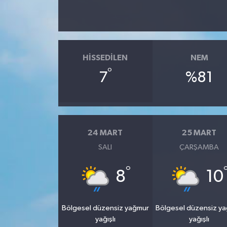
HISSEDILEN
NEM
°
7
%81
24 MART
25 MART
SALI
ÇARŞAMBA
°
8
10
Bölgesel düzensiz yağmur
Bölgesel düzensiz y
yağışlı
yağışlı