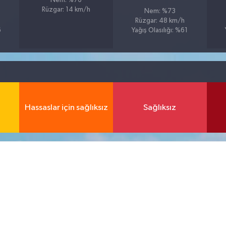
Nem: %76
Rüzgar: 14 km/h
Nem: %73
Rüzgar: 48 km/h
6
Yağış Olasılığı: %61
Hassaslar için sağlıksız
Sağlıksız