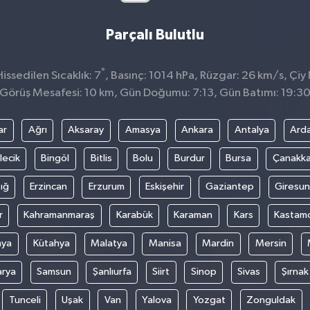
Parçalı Bulutlu
°
ssedilen Sıcaklık: 7
, Basınç: 1014 hPa, Rüzgar: 26 km/s, Çiy 
Görüş Mesafesi: 10 km, Gün Doğumu: 7:13, Gün Batımı: 19:3
ar
Ağrı
Aksaray
Amasya
Ankara
Antalya
Ard
lecik
Bingöl
Bitlis
Bolu
Burdur
Bursa
Çanakka
ığ
Erzincan
Erzurum
Eskişehir
Gaziantep
Giresun
r
Kahramanmaraş
Karabük
Karaman
Kars
Kastam
nya
Kütahya
Malatya
Manisa
Mardin
Mersin
arya
Samsun
Şanlıurfa
Siirt
Sinop
Sivas
Şırnak
Tunceli
Uşak
Van
Yalova
Yozgat
Zonguldak