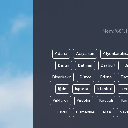
Konsorsiyum
PROJECTS
Nem: %81, Hi
PROJELER
PROJELER İNGİLİZCE
Adana
Adıyaman
Afyonkarahis
Bartın
Batman
Bayburt
Bi
YEREL MEDYA RAPORU
Diyarbakır
Düzce
Edirne
Elaz
Iğdır
Isparta
İstanbul
İzmi
Kırklareli
Kırşehir
Kocaeli
Ko
Ordu
Osmaniye
Rize
Sak