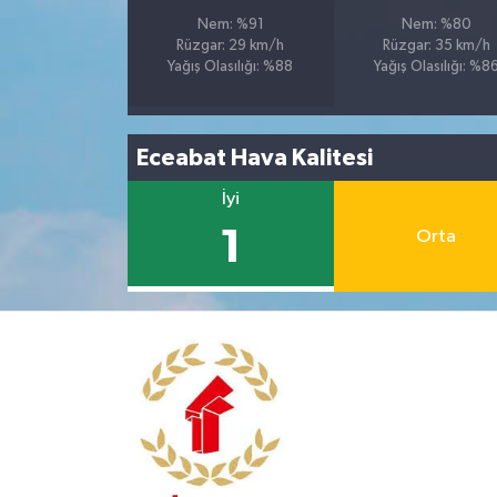
Nem: %91
Nem: %80
Rüzgar: 29 km/h
Rüzgar: 35 km/h
Yağış Olasılığı: %88
Yağış Olasılığı: %8
Eceabat Hava Kalitesi
İyi
1
Orta