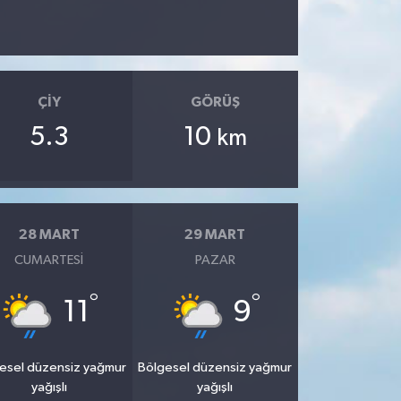
ÇIY
GÖRÜŞ
5.3
10
km
28 MART
29 MART
CUMARTESI
PAZAR
°
°
11
9
esel düzensiz yağmur
Bölgesel düzensiz yağmur
yağışlı
yağışlı