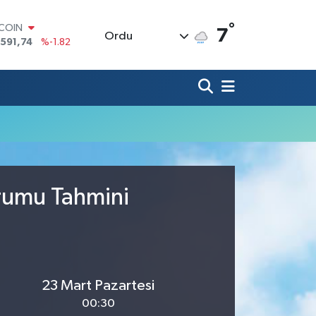
°
TCOIN
7
Ordu
.591,74
%-1.82
LAR
,43620
%0.02
RO
,38690
%0.19
ERLİN
,60380
%0.18
ALTIN
62,09000
%0.19
ST100
.598,00
%0
urumu Tahmini
23 Mart Pazartesi
00:30