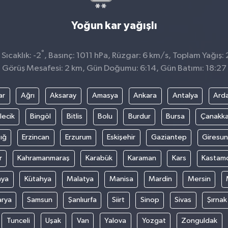
Yoğun kar yağışlı
°
ıcaklık: -2
, Basınç: 1011 hPa, Rüzgar: 6 km/s, Toplam Yağış: 
Görüş Mesafesi: 2 km, Gün Doğumu: 6:14, Gün Batımı: 18:27
ar
Ağrı
Aksaray
Amasya
Ankara
Antalya
Ard
lecik
Bingöl
Bitlis
Bolu
Burdur
Bursa
Çanakka
ığ
Erzincan
Erzurum
Eskişehir
Gaziantep
Giresun
r
Kahramanmaraş
Karabük
Karaman
Kars
Kastam
nya
Kütahya
Malatya
Manisa
Mardin
Mersin
arya
Samsun
Şanlıurfa
Siirt
Sinop
Sivas
Şırnak
Tunceli
Uşak
Van
Yalova
Yozgat
Zonguldak