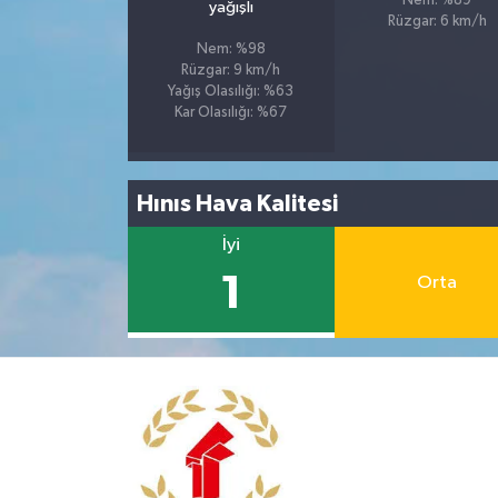
Nem: %89
yağışlı
Rüzgar: 6 km/h
Nem: %98
Rüzgar: 9 km/h
Yağış Olasılığı: %63
Kar Olasılığı: %67
Hınıs Hava Kalitesi
İyi
1
Orta