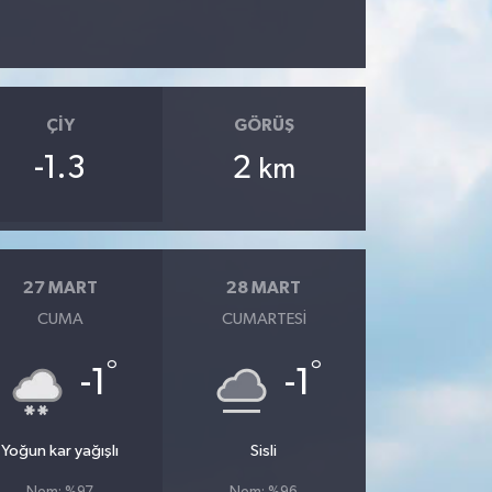
ÇIY
GÖRÜŞ
-1.3
2
km
27 MART
28 MART
CUMA
CUMARTESI
°
°
-1
-1
Yoğun kar yağışlı
Sisli