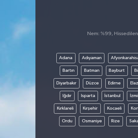
Konsorsiyum
PROJECTS
Nem: %99, Hissedilen S
PROJELER
PROJELER İNGİLİZCE
Adana
Adıyaman
Afyonkarahis
Bartın
Batman
Bayburt
Bi
YEREL MEDYA RAPORU
Diyarbakır
Düzce
Edirne
Elaz
Iğdır
Isparta
İstanbul
İzmi
Kırklareli
Kırşehir
Kocaeli
Ko
Ordu
Osmaniye
Rize
Sak