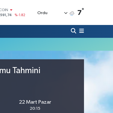
°
TCOIN
7
Ordu
.591,74
%-1.82
LAR
,43620
%0.02
RO
,38690
%0.19
ERLİN
,60380
%0.18
ALTIN
62,09000
%0.19
ST100
.598,00
%0
umu Tahmini
22 Mart Pazar
20:15