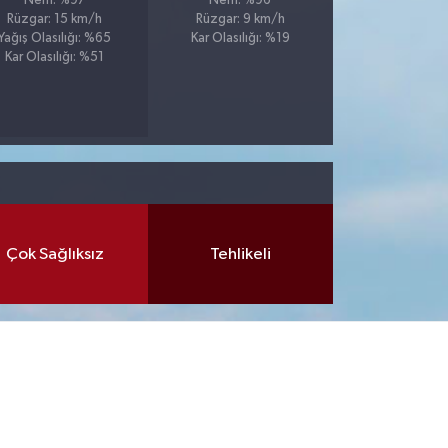
Nem: %97
Nem: %96
Rüzgar: 15 km/h
Rüzgar: 9 km/h
Yağış Olasılığı: %65
Kar Olasılığı: %19
Kar Olasılığı: %51
Çok Sağlıksız
Tehlikeli