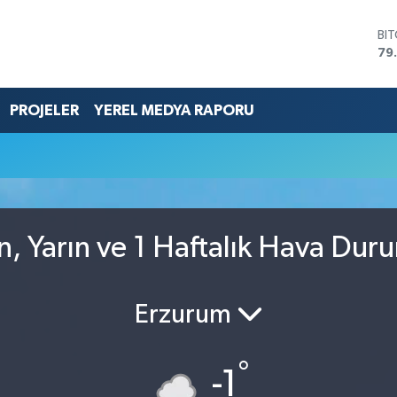
BI
79
DO
45
EU
PROJELER
YEREL MEDYA RAPORU
53
ST
61
G.
68
Bİ
14
n, Yarın ve 1 Haftalık Hava Dur
Erzurum
°
-1