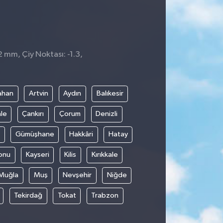
2 mm, Çiy Noktası: -1.3,
ahan
Artvin
Aydın
Balıkesir
le
Çankırı
Çorum
Denizli
Gümüşhane
Hakkâri
Hatay
onu
Kayseri
Kilis
Kırıkkale
Muğla
Muş
Nevşehir
Niğde
Tekirdağ
Tokat
Trabzon