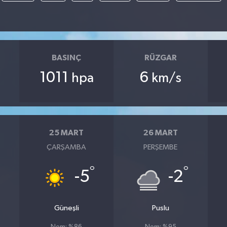
BASINÇ
RÜZGAR
1011
6
hpa
km/s
25 MART
26 MART
ÇARŞAMBA
PERŞEMBE
°
°
°
-5
-2
Güneşli
Puslu