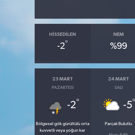
HISSEDILEN
NEM
°
-2
%99
23 MART
24 MART
PAZARTESI
SALI
°
-2
-5
Bölgesel gök gürültülü orta
Parçalı Bulutlu
kuvvetli veya yoğun kar