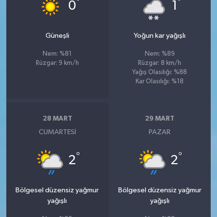
°
°
0
1
Güneşli
Yoğun kar yağışlı
Nem: %81
Nem: %89
Rüzgar: 9 km/h
Rüzgar: 8 km/h
Yağış Olasılığı: %88
Kar Olasılığı: %18
28 MART
29 MART
CUMARTESI
PAZAR
°
°
2
2
Bölgesel düzensiz yağmur
Bölgesel düzensiz yağmur
yağışlı
yağışlı