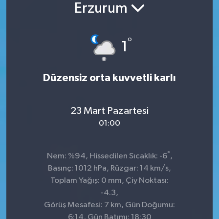
Erzurum
Konsorsiyum
°
PROJECTS
1
PROJELER
Düzensiz orta kuvvetli karlı
PROJELER İNGİLİZCE
23 Mart Pazartesi
YEREL MEDYA RAPORU
01:00
°
Nem: %94, Hissedilen Sıcaklık: -6
,
Basınç: 1012 hPa, Rüzgar: 14 km/s,
Toplam Yağış: 0 mm, Çiy Noktası:
-4.3,
Görüş Mesafesi: 7 km, Gün Doğumu:
6:14, Gün Batımı: 18:30