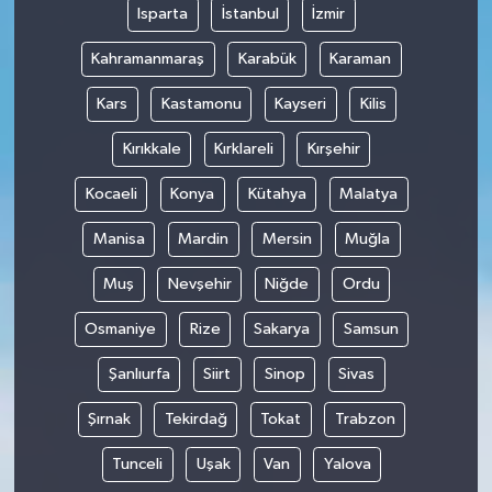
Isparta
İstanbul
İzmir
Kahramanmaraş
Karabük
Karaman
Kars
Kastamonu
Kayseri
Kilis
Kırıkkale
Kırklareli
Kırşehir
Kocaeli
Konya
Kütahya
Malatya
Manisa
Mardin
Mersin
Muğla
Muş
Nevşehir
Niğde
Ordu
Osmaniye
Rize
Sakarya
Samsun
Şanlıurfa
Siirt
Sinop
Sivas
Şırnak
Tekirdağ
Tokat
Trabzon
Tunceli
Uşak
Van
Yalova