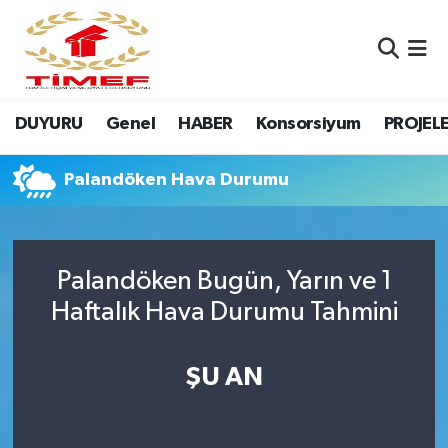
Anasayfa Kutu
Nöbetçi Eczaneler
DUYURU
Genel
HABER
Konsorsiyum
PROJEL
Anasayfa Manşet
Hava Durumu
Canlı Yayın
Namaz Vakitleri
Palandöken Hava Durumu
DUYURU
Trafik Durumu
Palandöken Bugün, Yarın ve 1
Erasmus
Süper Lig Puan Durumu ve Fikstür
Haftalık Hava Durumu Tahmini
GALERİ
Tüm Manşetler
ŞU AN
Genel
Son Dakika Haberleri
HABER
Haber Arşivi