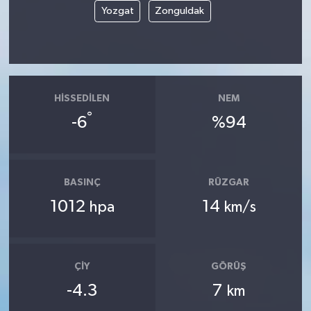
Yozgat
Zonguldak
HISSEDILEN
NEM
°
-6
%94
BASINÇ
RÜZGAR
1012
14
hpa
km/s
ÇIY
GÖRÜŞ
-4.3
7
km