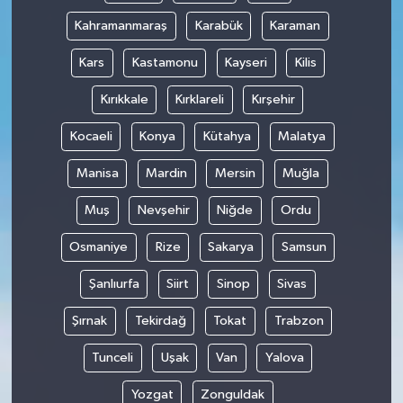
Kahramanmaraş
Karabük
Karaman
Kars
Kastamonu
Kayseri
Kilis
Kırıkkale
Kırklareli
Kırşehir
Kocaeli
Konya
Kütahya
Malatya
Manisa
Mardin
Mersin
Muğla
Muş
Nevşehir
Niğde
Ordu
Osmaniye
Rize
Sakarya
Samsun
Şanlıurfa
Siirt
Sinop
Sivas
Şırnak
Tekirdağ
Tokat
Trabzon
Tunceli
Uşak
Van
Yalova
Yozgat
Zonguldak