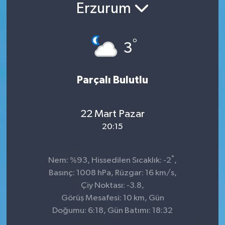
Erzurum
Konsorsiyum
°
PROJECTS
3
PROJELER
Parçalı Bulutlu
PROJELER İNGİLİZCE
22 Mart Pazar
YEREL MEDYA RAPORU
20:15
°
Nem: %93, Hissedilen Sıcaklık: -2
,
Basınç: 1008 hPa, Rüzgar: 16 km/s,
Çiy Noktası: -3.8,
Görüş Mesafesi: 10 km, Gün
Doğumu: 6:18, Gün Batımı: 18:32