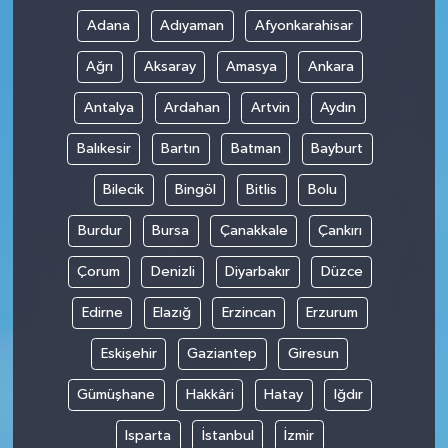
Adana
Adıyaman
Afyonkarahisar
Ağrı
Aksaray
Amasya
Ankara
Antalya
Ardahan
Artvin
Aydın
Balıkesir
Bartın
Batman
Bayburt
Bilecik
Bingöl
Bitlis
Bolu
Burdur
Bursa
Çanakkale
Çankırı
Çorum
Denizli
Diyarbakır
Düzce
Edirne
Elazığ
Erzincan
Erzurum
Eskişehir
Gaziantep
Giresun
Gümüşhane
Hakkâri
Hatay
Iğdır
Isparta
İstanbul
İzmir