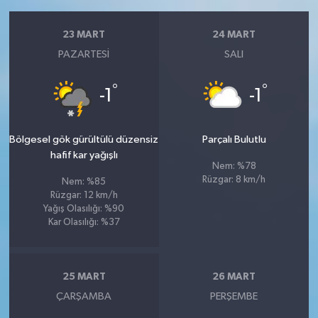
23 MART
24 MART
PAZARTESI
SALI
°
°
-1
-1
Bölgesel gök gürültülü düzensiz
Parçalı Bulutlu
hafif kar yağışlı
Nem: %78
Rüzgar: 8 km/h
Nem: %85
Rüzgar: 12 km/h
Yağış Olasılığı: %90
Kar Olasılığı: %37
25 MART
26 MART
ÇARŞAMBA
PERŞEMBE