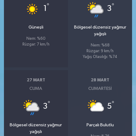
°
°
1
3
Güneşli
Bölgesel düzensiz yağmur
yağışlı
Nem: %60
Rüzgar: 7 km/h
Nem: %68
Rüzgar: 9 km/h
Yağış Olasılığı: %74
27 MART
28 MART
CUMA
CUMARTESI
°
°
3
5
Bölgesel düzensiz yağmur
Parçalı Bulutlu
yağışlı