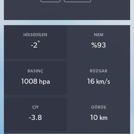
HISSEDILEN
NEM
°
-2
%93
BASINÇ
RÜZGAR
1008
16
hpa
km/s
ÇIY
GÖRÜŞ
-3.8
10
km