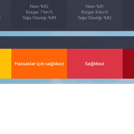
Nem: %92
Nem: %91
Rüzgar: 7 km/h
Rüzgar: 8 km/h
9
Yağış Olasılığı: %89
Yağış Olasılığı: %82
Hassaslar için sağlıksız
Sağlıksız