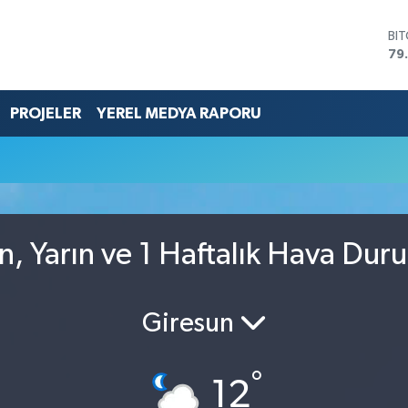
BI
79
DO
45
EU
PROJELER
YEREL MEDYA RAPORU
53
ST
61
G.
68
Bİ
14
, Yarın ve 1 Haftalık Hava Dur
Giresun
°
12