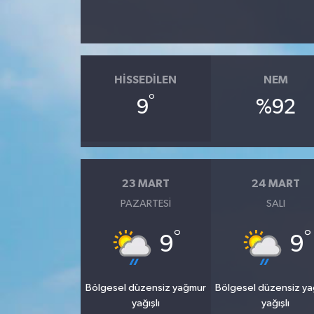
HISSEDILEN
NEM
°
9
%92
23 MART
24 MART
PAZARTESI
SALI
°
°
9
9
Bölgesel düzensiz yağmur
Bölgesel düzensiz y
yağışlı
yağışlı