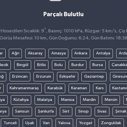
Parçalı Bulutlu
°
issedilen Sıcaklık: 9
, Basınç: 1010 hPa, Rüzgar: 5 km/s, Çiy 
Görüş Mesafesi: 10 km, Gün Doğumu: 6:24, Gün Batımı: 18:3
ar
Ağrı
Aksaray
Amasya
Ankara
Antalya
Ard
lecik
Bingöl
Bitlis
Bolu
Burdur
Bursa
Çanakka
ığ
Erzincan
Erzurum
Eskişehir
Gaziantep
Giresun
r
Kahramanmaraş
Karabük
Karaman
Kars
Kastam
nya
Kütahya
Malatya
Manisa
Mardin
Mersin
arya
Samsun
Şanlıurfa
Siirt
Sinop
Sivas
Şırnak
Tunceli
Uşak
Van
Yalova
Yozgat
Zonguldak