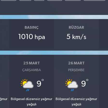
BASINÇ
RÜZGAR
1010
5
hpa
km/s
25 MART
26 MART
ÇARŞAMBA
PERŞEMBE
°
°
9
9
ağmur
Bölgesel düzensiz yağmur
Bölgesel düzensiz yağmur
yağışlı
yağışlı