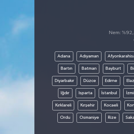
Konsorsiyum
PROJECTS
Nem: %92, H
PROJELER
PROJELER İNGİLİZCE
Adana
Adıyaman
Afyonkarahis
Bartın
Batman
Bayburt
Bi
YEREL MEDYA RAPORU
Diyarbakır
Düzce
Edirne
Elaz
Iğdır
Isparta
İstanbul
İzmi
Kırklareli
Kırşehir
Kocaeli
Ko
Ordu
Osmaniye
Rize
Sak