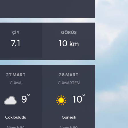
ÇIY
GÖRÜŞ
7.1
10
km
27 MART
28 MART
CUMA
CUMARTESI
°
°
9
10
Çok bulutlu
Güneşli