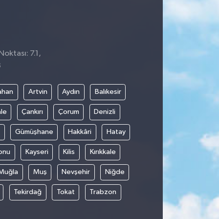
Noktası: 7.1,
8
ahan
Artvin
Aydın
Balıkesir
le
Çankırı
Çorum
Denizli
Gümüşhane
Hakkâri
Hatay
onu
Kayseri
Kilis
Kırıkkale
Muğla
Muş
Nevşehir
Niğde
Tekirdağ
Tokat
Trabzon