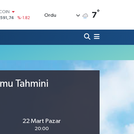
°
TCOIN
7
Ordu
.591,74
%-1.82
LAR
,43620
%0.02
RO
,38690
%0.19
ERLİN
,60380
%0.18
ALTIN
62,09000
%0.19
ST100
.598,00
%0
umu Tahmini
22 Mart Pazar
20:00