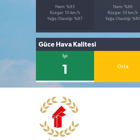
Nem: %93
Nem: %89
Rüzgar: 10 km/h
Rüzgar: 10 km/h
Yağış Olasılığı: %87
Yağış Olasılığı: %8
Güce Hava Kalitesi
İyi
1
Orta