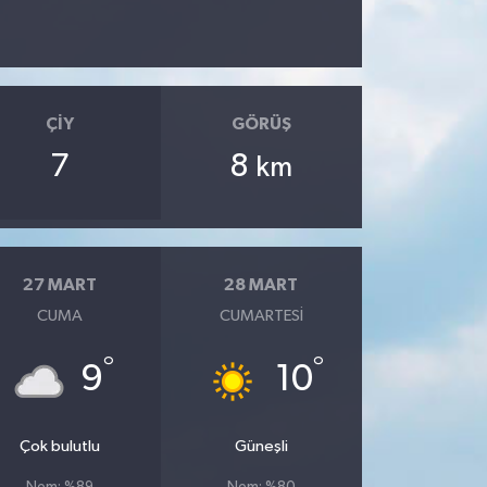
ÇIY
GÖRÜŞ
7
8
km
27 MART
28 MART
CUMA
CUMARTESI
°
°
9
10
Çok bulutlu
Güneşli