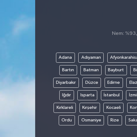
Konsorsiyum
PROJECTS
Nem: %93, 
PROJELER
PROJELER İNGİLİZCE
Adana
Adıyaman
Afyonkarahis
Bartın
Batman
Bayburt
Bi
YEREL MEDYA RAPORU
Diyarbakır
Düzce
Edirne
Elaz
Iğdır
Isparta
İstanbul
İzmi
Kırklareli
Kırşehir
Kocaeli
Ko
Ordu
Osmaniye
Rize
Sak