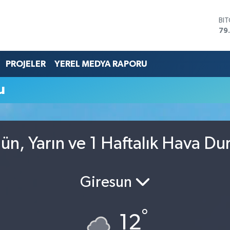
BI
79
DO
45
EU
PROJELER
YEREL MEDYA RAPORU
53
ST
u
61
G.
68
Bİ
14
ün, Yarın ve 1 Haftalık Hava D
Giresun
°
12