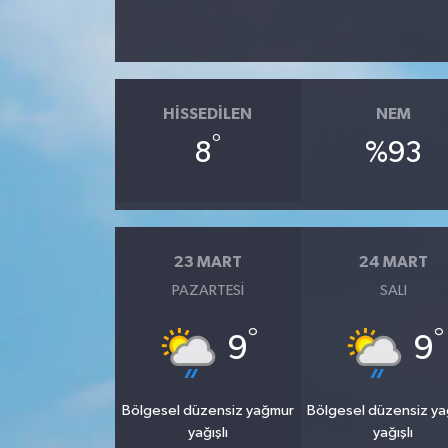
HISSEDILEN
NEM
°
8
%93
23 MART
24 MART
PAZARTESI
SALI
°
°
9
9
Bölgesel düzensiz yağmur
Bölgesel düzensiz y
yağışlı
yağışlı