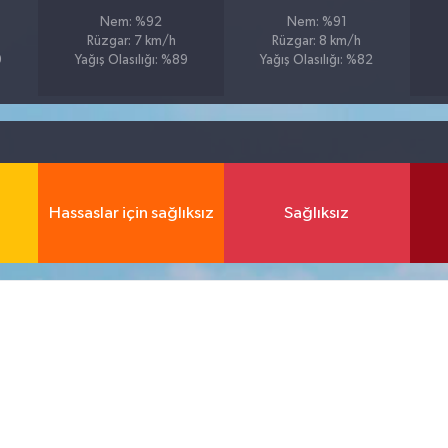
Nem: %92
Nem: %91
Rüzgar: 7 km/h
Rüzgar: 8 km/h
9
Yağış Olasılığı: %89
Yağış Olasılığı: %82
Hassaslar için sağlıksız
Sağlıksız