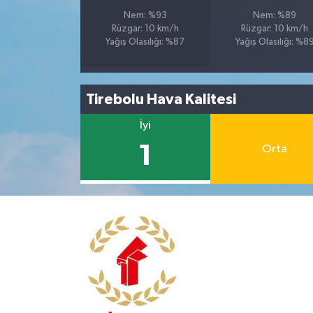
Nem: %93
Nem: %89
Rüzgar: 10 km/h
Rüzgar: 10 km/h
Yağış Olasılığı: %87
Yağış Olasılığı: %8
Tirebolu Hava Kalitesi
İyi
1
Orta