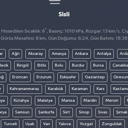
Sisli
°
Hissedilen Sıcaklık: 8
, Basınç: 1010 hPa, Rüzgar: 13 km/s, Çiy
Görüş Mesafesi: 8 km, Gün Doğumu: 6:24, Gün Batımı: 18:38
ar
Ağrı
Aksaray
Amasya
Ankara
Antalya
Ard
lecik
Bingöl
Bitlis
Bolu
Burdur
Bursa
Çanakka
ığ
Erzincan
Erzurum
Eskişehir
Gaziantep
Giresun
r
Kahramanmaraş
Karabük
Karaman
Kars
Kastam
nya
Kütahya
Malatya
Manisa
Mardin
Mersin
arya
Samsun
Şanlıurfa
Siirt
Sinop
Sivas
Şırnak
Tunceli
Uşak
Van
Yalova
Yozgat
Zonguldak