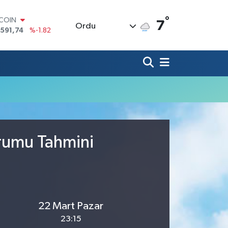
°
TCOIN
7
Ordu
.591,74
%-1.82
LAR
,43620
%0.02
RO
,38690
%0.19
ERLİN
,60380
%0.18
ALTIN
62,09000
%0.19
ST100
.598,00
%0
urumu Tahmini
22 Mart Pazar
23:15