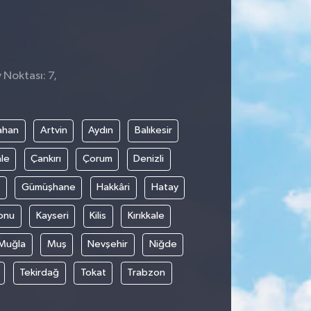
 Noktası: 7,
ahan
Artvin
Aydın
Balıkesir
le
Çankırı
Çorum
Denizli
Gümüşhane
Hakkâri
Hatay
onu
Kayseri
Kilis
Kırıkkale
Muğla
Muş
Nevşehir
Niğde
Tekirdağ
Tokat
Trabzon