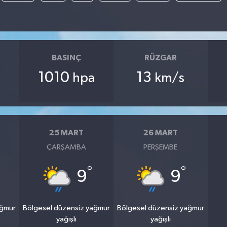
BASINÇ
RÜZGAR
1010
13
hpa
km/s
25 MART
26 MART
ÇARŞAMBA
PERŞEMBE
°
°
9
9
ağmur
Bölgesel düzensiz yağmur
Bölgesel düzensiz yağmur
yağışlı
yağışlı