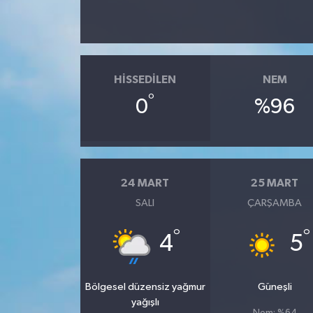
HISSEDILEN
NEM
°
0
%96
24 MART
25 MART
SALI
ÇARŞAMBA
°
°
4
5
Bölgesel düzensiz yağmur
Güneşli
yağışlı