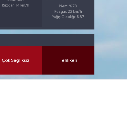
Nem: %67
Rüzgar: 14 km/h
Nem: %78
Rüzgar: 22 km/h
Yağış Olasılığı: %87
Çok Sağlıksız
Tehlikeli