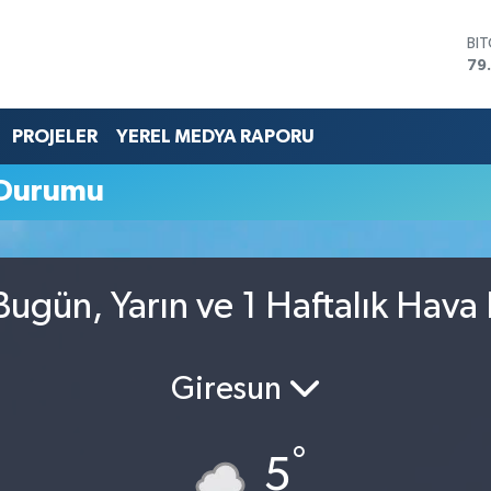
BI
79
DO
45
EU
PROJELER
YEREL MEDYA RAPORU
53
ST
 Durumu
61
G.
68
Bİ
14
Bugün, Yarın ve 1 Haftalık Hav
Giresun
°
5