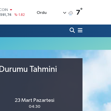
°
TCOIN
7
Ordu
.591,74
%-1.82
LAR
,43620
%0.02
RO
,38690
%0.19
ERLİN
,60380
%0.18
ALTIN
62,09000
%0.19
ST100
.598,00
%0
a Durumu Tahmini
23 Mart Pazartesi
04:30