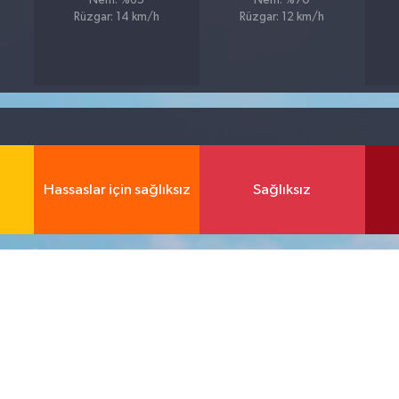
Nem: %65
Nem: %70
Rüzgar: 14 km/h
Rüzgar: 12 km/h
Hassaslar için sağlıksız
Sağlıksız