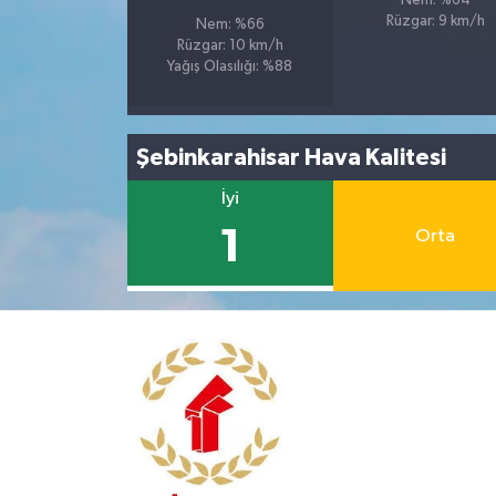
Nem: %64
Rüzgar: 9 km/h
Nem: %66
Rüzgar: 10 km/h
Yağış Olasılığı: %88
Şebinkarahisar Hava Kalitesi
İyi
1
Orta