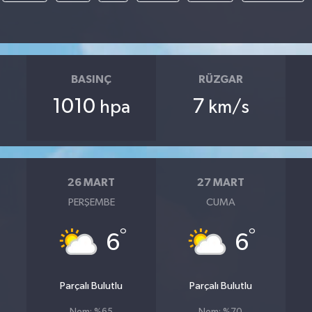
BASINÇ
RÜZGAR
1010
7
hpa
km/s
26 MART
27 MART
PERŞEMBE
CUMA
°
°
6
6
Parçalı Bulutlu
Parçalı Bulutlu