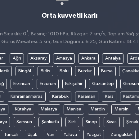
Orta kuvvetli karlı
°
 Sıcaklık: 0
, Basınç: 1010 hPa, Rüzgar: 7 km/s, Toplam Yağış:
Görüş Mesafesi: 5 km, Gün Doğumu: 6:25, Gün Batımı: 18:41
ar
Ağrı
Aksaray
Amasya
Ankara
Antalya
Ard
lecik
Bingöl
Bitlis
Bolu
Burdur
Bursa
Çanakka
ığ
Erzincan
Erzurum
Eskişehir
Gaziantep
Giresun
r
Kahramanmaraş
Karabük
Karaman
Kars
Kastam
nya
Kütahya
Malatya
Manisa
Mardin
Mersin
arya
Samsun
Şanlıurfa
Siirt
Sinop
Sivas
Şırnak
Tunceli
Uşak
Van
Yalova
Yozgat
Zonguldak