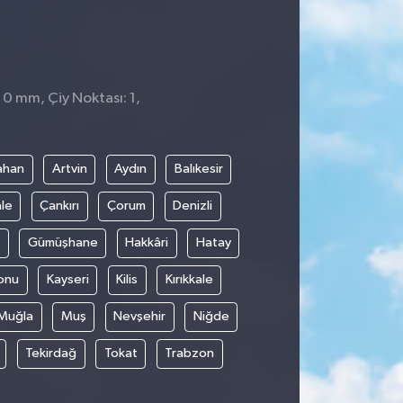
 0 mm, Çiy Noktası: 1,
ahan
Artvin
Aydın
Balıkesir
le
Çankırı
Çorum
Denizli
Gümüşhane
Hakkâri
Hatay
onu
Kayseri
Kilis
Kırıkkale
Muğla
Muş
Nevşehir
Niğde
Tekirdağ
Tokat
Trabzon