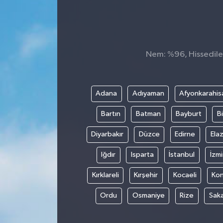
Konsorsiyum
PROJECTS
Nem: %96, Hissedilen
PROJELER
PROJELER İNGİLİZCE
Adana
Adıyaman
Afyonkarahis
Bartın
Batman
Bayburt
Bi
YEREL MEDYA RAPORU
Diyarbakır
Düzce
Edirne
Elaz
Iğdır
Isparta
İstanbul
İzmi
Kırklareli
Kırşehir
Kocaeli
Ko
Ordu
Osmaniye
Rize
Sak