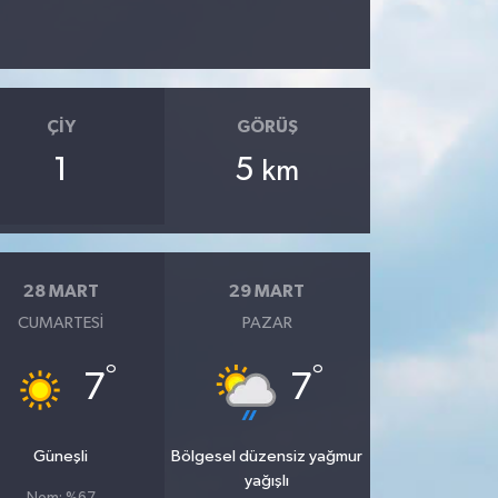
ÇIY
GÖRÜŞ
1
5
km
28 MART
29 MART
CUMARTESI
PAZAR
°
°
7
7
Güneşli
Bölgesel düzensiz yağmur
yağışlı