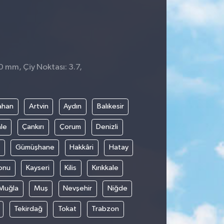
0 mm, Çiy Noktası: 3.7,
ahan
Artvin
Aydın
Balıkesir
le
Çankırı
Çorum
Denizli
Gümüşhane
Hakkâri
Hatay
onu
Kayseri
Kilis
Kırıkkale
Muğla
Muş
Nevşehir
Niğde
Tekirdağ
Tokat
Trabzon