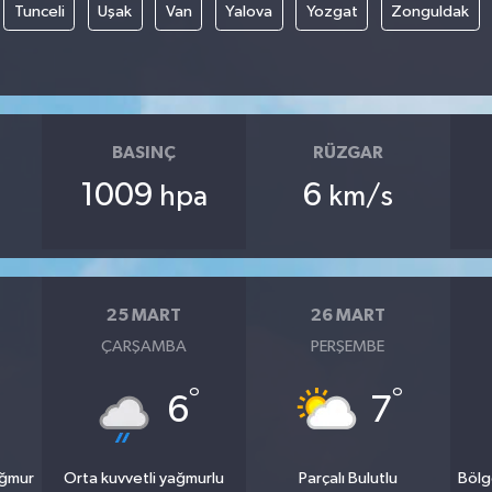
Tunceli
Uşak
Van
Yalova
Yozgat
Zonguldak
BASINÇ
RÜZGAR
1009
6
hpa
km/s
25 MART
26 MART
ÇARŞAMBA
PERŞEMBE
°
°
6
7
ağmur
Orta kuvvetli yağmurlu
Parçalı Bulutlu
Bölg