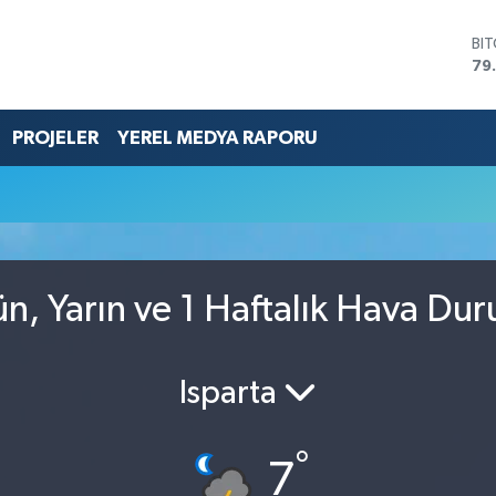
BI
79
DO
45
EU
PROJELER
YEREL MEDYA RAPORU
53
ST
61
G.
68
Bİ
14
ün, Yarın ve 1 Haftalık Hava Du
Isparta
°
7