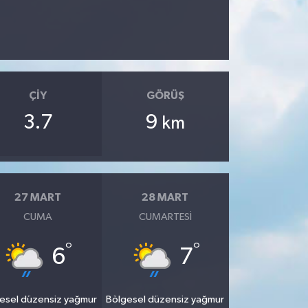
ÇIY
GÖRÜŞ
3.7
9
km
27 MART
28 MART
CUMA
CUMARTESI
°
°
6
7
esel düzensiz yağmur
Bölgesel düzensiz yağmur