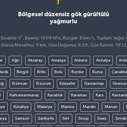
Bölgesel düzensiz gök gürültülü
yağmurlu
°
ıcaklık: 5
, Basınç: 1009 hPa, Rüzgar: 6 km/s, Toplam Yağış: 
Görüş Mesafesi: 9 km, Gün Doğumu: 6:59, Gün Batımı: 19:12
ar
Ağrı
Aksaray
Amasya
Ankara
Antalya
Ard
lecik
Bingöl
Bitlis
Bolu
Burdur
Bursa
Çanakka
ığ
Erzincan
Erzurum
Eskişehir
Gaziantep
Giresun
r
Kahramanmaraş
Karabük
Karaman
Kars
Kastam
nya
Kütahya
Malatya
Manisa
Mardin
Mersin
arya
Samsun
Şanlıurfa
Siirt
Sinop
Sivas
Şırnak