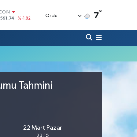
°
TCOIN
7
Ordu
.591,74
%-1.82
LAR
,43620
%0.02
RO
,38690
%0.19
ERLİN
,60380
%0.18
ALTIN
62,09000
%0.19
ST100
.598,00
%0
rumu Tahmini
22 Mart Pazar
23:15