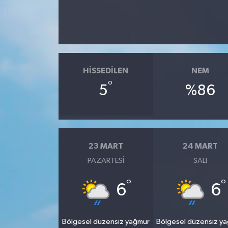
HISSEDILEN
NEM
°
5
%86
23 MART
24 MART
PAZARTESI
SALI
°
°
6
6
Bölgesel düzensiz yağmur
Bölgesel düzensiz y