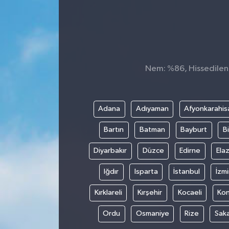
Konsorsiyum
PROJECTS
Nem: %86, Hissedilen S
PROJELER
PROJELER İNGİLİZCE
Adana
Adıyaman
Afyonkarahis
YEREL MEDYA RAPORU
Bartın
Batman
Bayburt
Bi
Diyarbakır
Düzce
Edirne
Elaz
Iğdır
Isparta
İstanbul
İzmi
Kırklareli
Kırşehir
Kocaeli
Ko
Ordu
Osmaniye
Rize
Sak