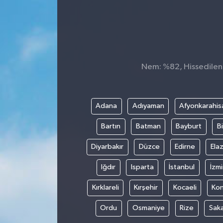
Konsorsiyum
PROJECTS
Nem: %82, Hissedilen S
PROJELER
PROJELER İNGİLİZCE
Adana
Adıyaman
Afyonkarahis
YEREL MEDYA RAPORU
Bartın
Batman
Bayburt
Bi
Diyarbakır
Düzce
Edirne
Elaz
Iğdır
Isparta
İstanbul
İzmi
Kırklareli
Kırşehir
Kocaeli
Ko
Ordu
Osmaniye
Rize
Sak