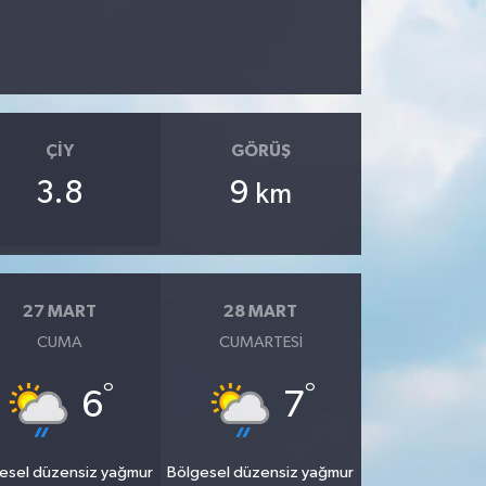
ÇIY
GÖRÜŞ
3.8
9
km
27 MART
28 MART
CUMA
CUMARTESI
°
°
6
7
esel düzensiz yağmur
Bölgesel düzensiz yağmur