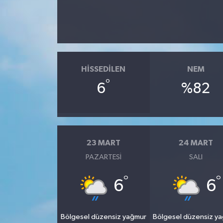
HISSEDILEN
NEM
°
6
%82
23 MART
24 MART
PAZARTESI
SALI
°
°
6
6
Bölgesel düzensiz yağmur
Bölgesel düzensiz y