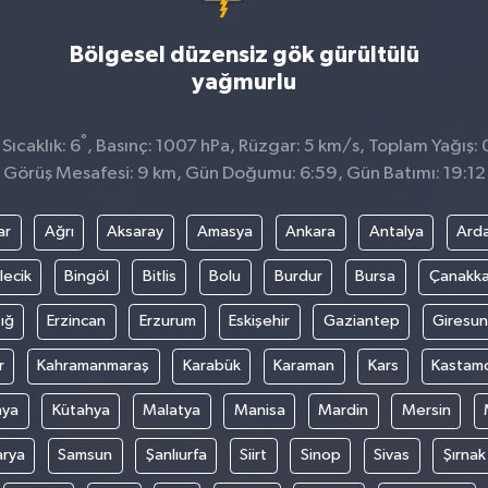
Bölgesel düzensiz gök gürültülü
yağmurlu
°
ıcaklık: 6
, Basınç: 1007 hPa, Rüzgar: 5 km/s, Toplam Yağış: 
Görüş Mesafesi: 9 km, Gün Doğumu: 6:59, Gün Batımı: 19:12
ar
Ağrı
Aksaray
Amasya
Ankara
Antalya
Ard
lecik
Bingöl
Bitlis
Bolu
Burdur
Bursa
Çanakka
ığ
Erzincan
Erzurum
Eskişehir
Gaziantep
Giresun
r
Kahramanmaraş
Karabük
Karaman
Kars
Kastam
nya
Kütahya
Malatya
Manisa
Mardin
Mersin
arya
Samsun
Şanlıurfa
Siirt
Sinop
Sivas
Şırnak