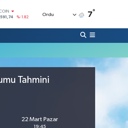
°
TCOIN
7
Ordu
.591,74
%-1.82
LAR
,43620
%0.02
RO
,38690
%0.19
ERLİN
,60380
%0.18
ALTIN
62,09000
%0.19
ST100
.598,00
%0
rumu Tahmini
22 Mart Pazar
19:45