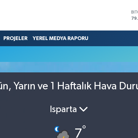
BI
79
DO
45
EU
PROJELER
YEREL MEDYA RAPORU
53
ST
61
G.
68
Bİ
14
, Yarın ve 1 Haftalık Hava Du
Isparta
°
7