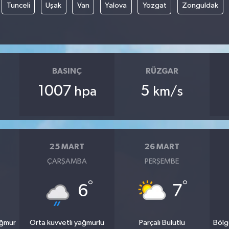
Tunceli
Uşak
Van
Yalova
Yozgat
Zonguldak
BASINÇ
RÜZGAR
1007
5
hpa
km/s
25 MART
26 MART
ÇARŞAMBA
PERŞEMBE
°
°
6
7
ağmur
Orta kuvvetli yağmurlu
Parçalı Bulutlu
Bölg