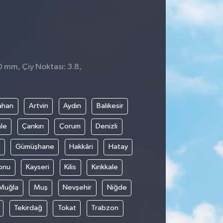
0 mm, Çiy Noktası: 3.8,
ahan
Artvin
Aydın
Balıkesir
le
Çankırı
Çorum
Denizli
Gümüşhane
Hakkâri
Hatay
onu
Kayseri
Kilis
Kırıkkale
Muğla
Muş
Nevşehir
Niğde
Tekirdağ
Tokat
Trabzon